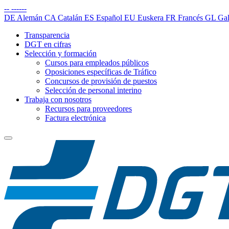
--
------
DE
Alemán
CA
Catalán
ES
Español
EU
Euskera
FR
Francés
GL
Gal
Transparencia
DGT en cifras
Selección y formación
Cursos para empleados públicos
Oposiciones específicas de Tráfico
Concursos de provisión de puestos
Selección de personal interino
Trabaja con nosotros
Recursos para proveedores
Factura electrónica