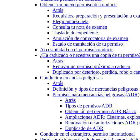
Obtener un nuevo permiso de conducir
Atrás
Requisitos, preparación y presentación a e
Elegir autoescuela
Consulta tu nota de examen
Traslado de expediente
Anulación de convocatoria de examen
Estado de tramitación de tu permiso
Accesibilidad en el permiso conducir
¿Ha caducado o necesitas una copia de tu permiso
Atrás
Renovar un permiso próximo a caducar
Duplicado por deterioro, pérdida, robo o ca
Conducir mercancías peligrosas
Atrás
Definición y tipos de mercancías peligrosas
Permisos para mercancías peligrosas (ADR)
Atrás
Tipos de permisos ADR
Obtención del permiso ADR Básico
Ampliaciones ADR: Cisternas, explosi
Renovación de autorizaciones ADR p
Duplicado de ADR
Conducir en el extranjero, permiso internacional
Permisos extranjeros y de Fuerzas y Cuerpos de S