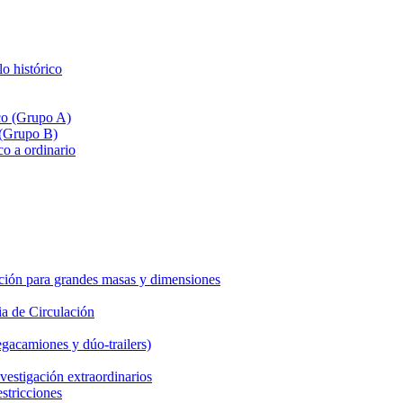
lo histórico
ico (Grupo A)
 (Grupo B)
co a ordinario
ción para grandes masas y dimensiones
a de Circulación
gacamiones y dúo-trailers)
vestigación extraordinarios
estricciones