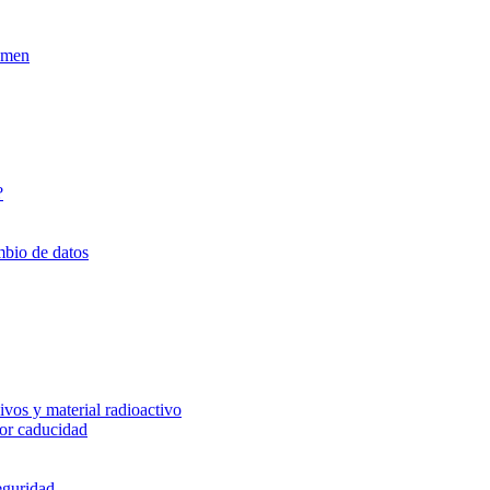
xamen
?
mbio de datos
vos y material radioactivo
or caducidad
eguridad