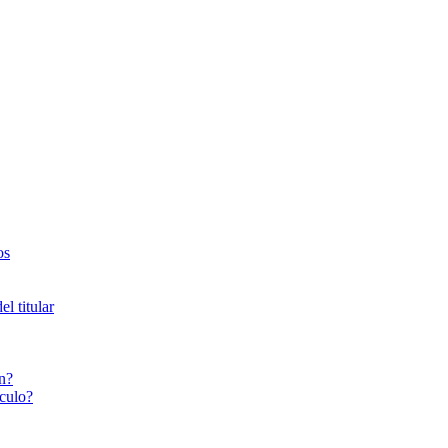
os
l titular
n?
culo?