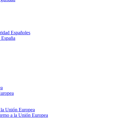
ridad Españoles
n España
ea
Europea
e la Unión Europea
xterno a la Unión Europea