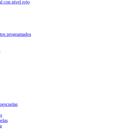
l con nivel rojo
entos programados
s
toescuelas
as
uelas
a