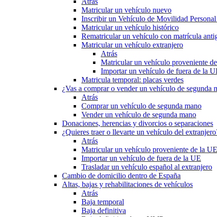
Atrás
Matricular un vehículo nuevo
Inscribir un Vehículo de Movilidad Person
Matricular un vehículo histórico
Rematricular un vehículo con matrícula anti
Matricular un vehículo extranjero
Atrás
Matricular un vehículo proveniente d
Importar un vehículo de fuera de la 
Matricula temporal: placas verdes
¿Vas a comprar o vender un vehículo de segunda
Atrás
Comprar un vehículo de segunda mano
Vender un vehículo de segunda mano
Donaciones, herencias y divorcios o separaciones
¿Quieres traer o llevarte un vehículo del extranjero
Atrás
Matricular un vehículo proveniente de la U
Importar un vehículo de fuera de la UE
Trasladar un vehículo español al extranjero
Cambio de domicilio dentro de España
Altas, bajas y rehabilitaciones de vehículos
Atrás
Baja temporal
Baja definitiva