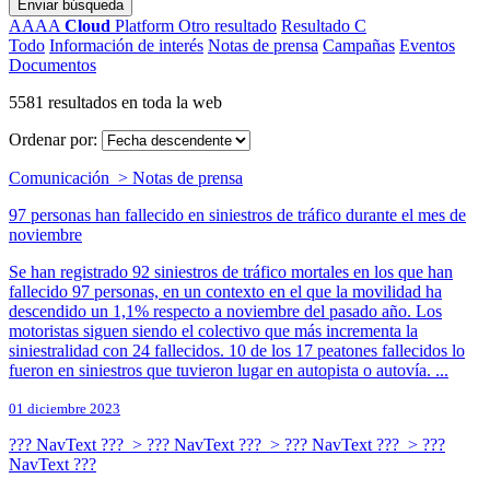
Enviar búsqueda
AAAA
Cloud
Platform
Otro resultado
Resultado C
Todo
Información de interés
Notas de prensa
Campañas
Eventos
Documentos
5581 resultados en toda la web
Ordenar por:
Comunicación > Notas de prensa
97 personas han fallecido en siniestros de tráfico durante el mes de
noviembre
Se han registrado 92 siniestros de tráfico mortales en los que han
fallecido 97 personas, en un contexto en el que la movilidad ha
descendido un 1,1% respecto a noviembre del pasado año. Los
motoristas siguen siendo el colectivo que más incrementa la
siniestralidad con 24 fallecidos. 10 de los 17 peatones fallecidos lo
fueron en siniestros que tuvieron lugar en autopista o autovía. ...
01 diciembre 2023
??? NavText ??? > ??? NavText ??? > ??? NavText ??? > ???
NavText ???