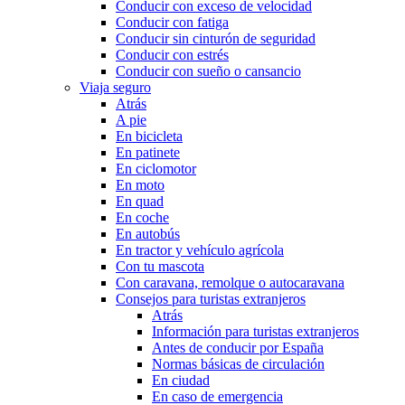
Conducir con exceso de velocidad
Conducir con fatiga
Conducir sin cinturón de seguridad
Conducir con estrés
Conducir con sueño o cansancio
Viaja seguro
Atrás
A pie
En bicicleta
En patinete
En ciclomotor
En moto
En quad
En coche
En autobús
En tractor y vehículo agrícola
Con tu mascota
Con caravana, remolque o autocaravana
Consejos para turistas extranjeros
Atrás
Información para turistas extranjeros
Antes de conducir por España
Normas básicas de circulación
En ciudad
En caso de emergencia