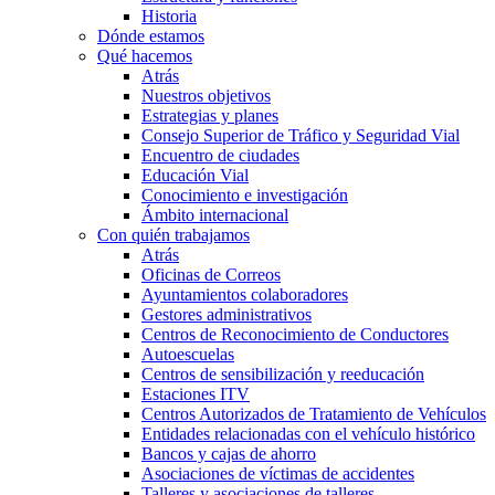
Historia
Dónde estamos
Qué hacemos
Atrás
Nuestros objetivos
Estrategias y planes
Consejo Superior de Tráfico y Seguridad Vial
Encuentro de ciudades
Educación Vial
Conocimiento e investigación
Ámbito internacional
Con quién trabajamos
Atrás
Oficinas de Correos
Ayuntamientos colaboradores
Gestores administrativos
Centros de Reconocimiento de Conductores
Autoescuelas
Centros de sensibilización y reeducación
Estaciones ITV
Centros Autorizados de Tratamiento de Vehículos
Entidades relacionadas con el vehículo histórico
Bancos y cajas de ahorro
Asociaciones de víctimas de accidentes
Talleres y asociaciones de talleres