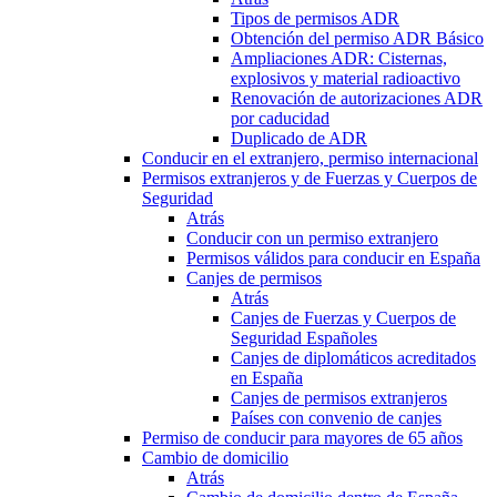
Tipos de permisos ADR
Obtención del permiso ADR Básico
Ampliaciones ADR: Cisternas,
explosivos y material radioactivo
Renovación de autorizaciones ADR
por caducidad
Duplicado de ADR
Conducir en el extranjero, permiso internacional
Permisos extranjeros y de Fuerzas y Cuerpos de
Seguridad
Atrás
Conducir con un permiso extranjero
Permisos válidos para conducir en España
Canjes de permisos
Atrás
Canjes de Fuerzas y Cuerpos de
Seguridad Españoles
Canjes de diplomáticos acreditados
en España
Canjes de permisos extranjeros
Países con convenio de canjes
Permiso de conducir para mayores de 65 años
Cambio de domicilio
Atrás