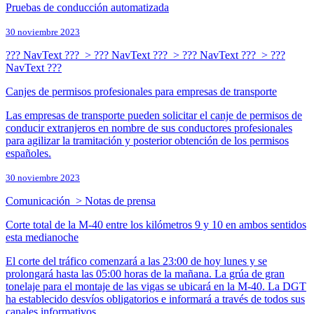
Pruebas de conducción automatizada
30 noviembre 2023
??? NavText ??? > ??? NavText ??? > ??? NavText ??? > ???
NavText ???
Canjes de permisos profesionales para empresas de transporte
Las empresas de transporte pueden solicitar el canje de permisos de
conducir extranjeros en nombre de sus conductores profesionales
para agilizar la tramitación y posterior obtención de los permisos
españoles.
30 noviembre 2023
Comunicación > Notas de prensa
Corte total de la M-40 entre los kilómetros 9 y 10 en ambos sentidos
esta medianoche​
El corte del tráfico comenzará a las 23:00 de hoy lunes y se
prolongará hasta las 05:00 horas de la mañana. La grúa de gran
tonelaje para el montaje de las vigas se ubicará en la M-40. La DGT
ha establecido desvíos obligatorios e informará a través de todos sus
canales informativos.