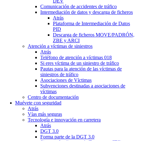
DEV
Comunicación de accidentes de tráfico
Intermediación de datos y descarga de ficheros
Atrás
Plataforma de Intermediación de Datos
PID
Descarga de ficheros MOVE/PADRÓN,
ZBE y ARCI
Atención a víctimas de siniestros
Atrás
Teléfono de atención a víctimas 018
Si eres víctima de un siniestro de tráfico
Pautas para la atención de las víctimas de
siniestros de tráfico
Asociaciones de Víctimas
Subvenciones destinadas a asociaciones de
víctimas
Centro de documentación
Muévete con seguridad
Atrás
Vías más seguras
Tecnología e innovación en carretera
Atrás
DGT 3.0
Forma parte de la DGT 3.0