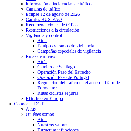
Información e incidencias de tráfico
Cámaras de tráfico
Eclipse 12 de agosto de 2026
Carriles BUS-VAO
Recomendaciones de tráfico
Restricciones a la circulación
Vigilancia y control
Atrás
Equipos y tramos de vigilancia
Campañas especiales de vigilancia
Rutas de interes
Atrás
Camino de Santiago
Operación Paso del Estrecho
Operación Paso de Portugal
Regulación del tráfico en el acceso al faro de
Formentor
Rutas ciclistas seguras
El tráfico en Europa
Conoce la DGT
Atrás
Quiénes somos
Atrás
Nuestros valores
Estructura y funciones