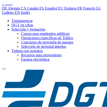
--
------
DE
Alemán
CA
Catalán
ES
Español
EU
Euskera
FR
Francés
GL
Gallego
EN
Inglés
Transparencia
DGT en cifras
Selección y formación
Cursos para empleados públicos
Oposiciones específicas de Tráfico
Concursos de provisión de puestos
Selección de personal interino
Trabaja con nosotros
Recursos para proveedores
Factura electrónica