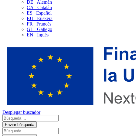
DE
Alemán
CA
Catalán
ES
Español
EU
Euskera
FR
Francés
GL
Gallego
EN
Inglés
Desplegar buscador
Enviar búsqueda