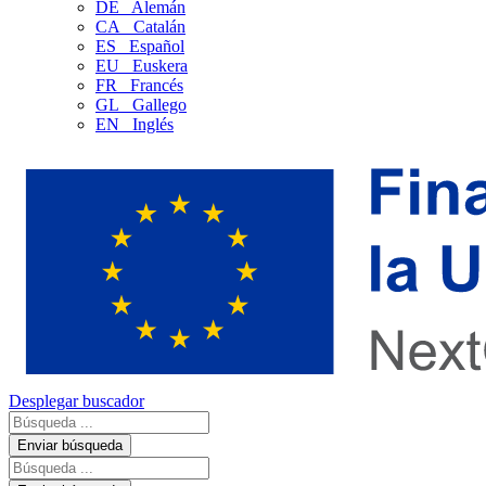
DE
Alemán
CA
Catalán
ES
Español
EU
Euskera
FR
Francés
GL
Gallego
EN
Inglés
Desplegar buscador
Enviar búsqueda