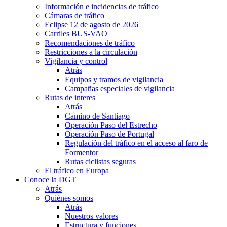
Información e incidencias de tráfico
Cámaras de tráfico
Eclipse 12 de agosto de 2026
Carriles BUS-VAO
Recomendaciones de tráfico
Restricciones a la circulación
Vigilancia y control
Atrás
Equipos y tramos de vigilancia
Campañas especiales de vigilancia
Rutas de interes
Atrás
Camino de Santiago
Operación Paso del Estrecho
Operación Paso de Portugal
Regulación del tráfico en el acceso al faro de
Formentor
Rutas ciclistas seguras
El tráfico en Europa
Conoce la DGT
Atrás
Quiénes somos
Atrás
Nuestros valores
Estructura y funciones