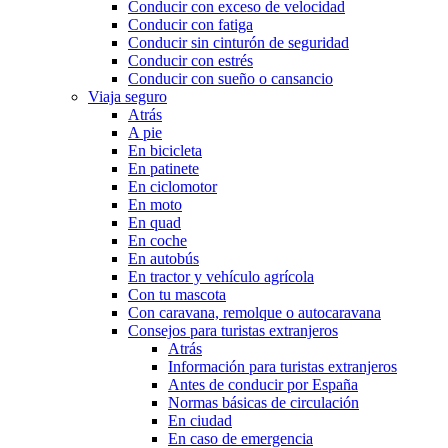
Conducir con exceso de velocidad
Conducir con fatiga
Conducir sin cinturón de seguridad
Conducir con estrés
Conducir con sueño o cansancio
Viaja seguro
Atrás
A pie
En bicicleta
En patinete
En ciclomotor
En moto
En quad
En coche
En autobús
En tractor y vehículo agrícola
Con tu mascota
Con caravana, remolque o autocaravana
Consejos para turistas extranjeros
Atrás
Información para turistas extranjeros
Antes de conducir por España
Normas básicas de circulación
En ciudad
En caso de emergencia