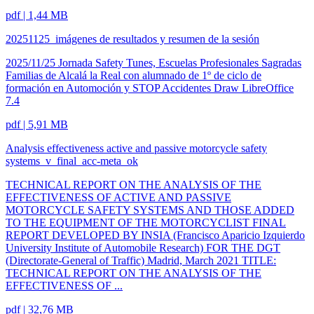
pdf | 1,44 MB
20251125_imágenes de resultados y resumen de la sesión
2025/11/25 Jornada Safety Tunes, Escuelas Profesionales Sagradas
Familias de Alcalá la Real con alumnado de 1º de ciclo de
formación en Automoción y STOP Accidentes Draw LibreOffice
7.4
pdf | 5,91 MB
Analysis effectiveness active and passive motorcycle safety
systems_v_final_acc-meta_ok
TECHNICAL REPORT ON THE ANALYSIS OF THE
EFFECTIVENESS OF ACTIVE AND PASSIVE
MOTORCYCLE SAFETY SYSTEMS AND THOSE ADDED
TO THE EQUIPMENT OF THE MOTORCYCLIST FINAL
REPORT DEVELOPED BY INSIA (Francisco Aparicio Izquierdo
University Institute of Automobile Research) FOR THE DGT
(Directorate-General of Traffic) Madrid, March 2021 TITLE:
TECHNICAL REPORT ON THE ANALYSIS OF THE
EFFECTIVENESS OF ...
pdf | 32,76 MB