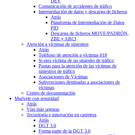
DEV
Comunicación de accidentes de tráfico
Intermediación de datos y descarga de ficheros
Atrás
Plataforma de Intermediación de Datos
PID
Descarga de ficheros MOVE/PADRÓN,
ZBE y ARCI
Atención a víctimas de siniestros
Atrás
Teléfono de atención a víctimas 018
Si eres víctima de un siniestro de tráfico
Pautas para la atención de las víctimas de
siniestros de tráfico
Asociaciones de Víctimas
Subvenciones destinadas a asociaciones de
víctimas
Centro de documentación
Muévete con seguridad
Atrás
Vías más seguras
Tecnología e innovación en carretera
Atrás
DGT 3.0
Forma parte de la DGT 3.0