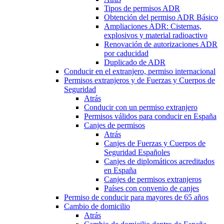
Tipos de permisos ADR
Obtención del permiso ADR Básico
Ampliaciones ADR: Cisternas,
explosivos y material radioactivo
Renovación de autorizaciones ADR
por caducidad
Duplicado de ADR
Conducir en el extranjero, permiso internacional
Permisos extranjeros y de Fuerzas y Cuerpos de
Seguridad
Atrás
Conducir con un permiso extranjero
Permisos válidos para conducir en España
Canjes de permisos
Atrás
Canjes de Fuerzas y Cuerpos de
Seguridad Españoles
Canjes de diplomáticos acreditados
en España
Canjes de permisos extranjeros
Países con convenio de canjes
Permiso de conducir para mayores de 65 años
Cambio de domicilio
Atrás