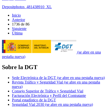
Depositphotos_481438910_XL
Inicio
Anterior
1736
de
86
Siguiente
Última
(se abre en una
pestaña nueva)
Sobre la DGT
Sede Electrónica de la DGT
(se abre en una pestaña nueva)
Revista Tráfico y Seguridad Vial
(se abre en una pestaña
nueva)
Consejo Superior de Tráfico y Seguridad Vial
Facturación Electrónica y Perfil del Contratante
Portal estadístico de la DGT
Seguridad Vial 2030
(se abre en una pestaña nueva)