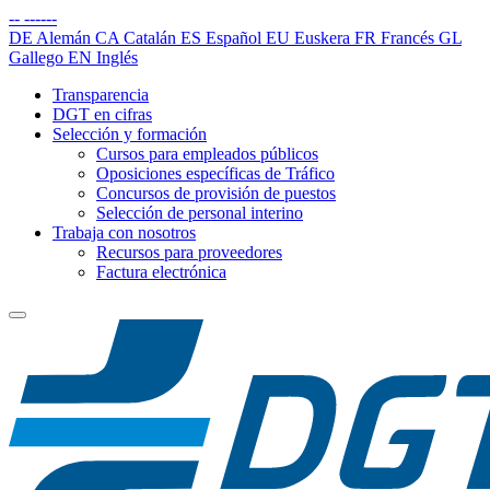
--
------
DE
Alemán
CA
Catalán
ES
Español
EU
Euskera
FR
Francés
GL
Gallego
EN
Inglés
Transparencia
DGT en cifras
Selección y formación
Cursos para empleados públicos
Oposiciones específicas de Tráfico
Concursos de provisión de puestos
Selección de personal interino
Trabaja con nosotros
Recursos para proveedores
Factura electrónica