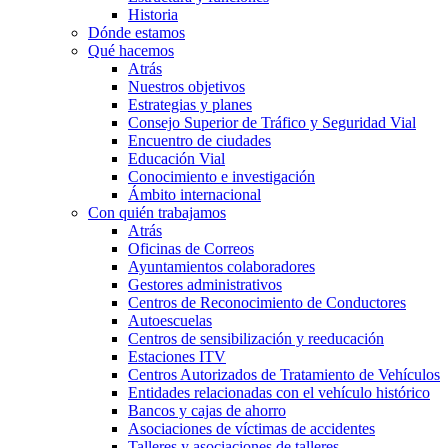
Historia
Dónde estamos
Qué hacemos
Atrás
Nuestros objetivos
Estrategias y planes
Consejo Superior de Tráfico y Seguridad Vial
Encuentro de ciudades
Educación Vial
Conocimiento e investigación
Ámbito internacional
Con quién trabajamos
Atrás
Oficinas de Correos
Ayuntamientos colaboradores
Gestores administrativos
Centros de Reconocimiento de Conductores
Autoescuelas
Centros de sensibilización y reeducación
Estaciones ITV
Centros Autorizados de Tratamiento de Vehículos
Entidades relacionadas con el vehículo histórico
Bancos y cajas de ahorro
Asociaciones de víctimas de accidentes
Talleres y asociaciones de talleres