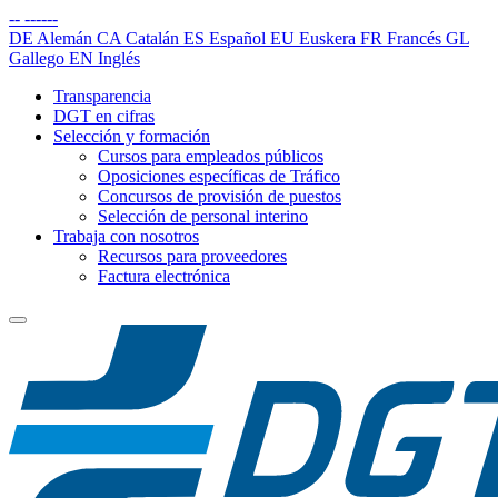
--
------
DE
Alemán
CA
Catalán
ES
Español
EU
Euskera
FR
Francés
GL
Gallego
EN
Inglés
Transparencia
DGT en cifras
Selección y formación
Cursos para empleados públicos
Oposiciones específicas de Tráfico
Concursos de provisión de puestos
Selección de personal interino
Trabaja con nosotros
Recursos para proveedores
Factura electrónica