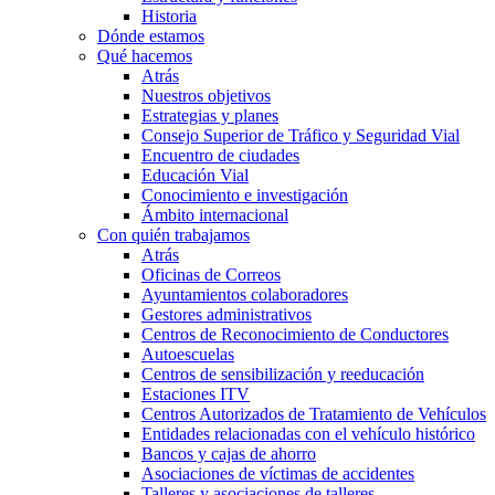
Historia
Dónde estamos
Qué hacemos
Atrás
Nuestros objetivos
Estrategias y planes
Consejo Superior de Tráfico y Seguridad Vial
Encuentro de ciudades
Educación Vial
Conocimiento e investigación
Ámbito internacional
Con quién trabajamos
Atrás
Oficinas de Correos
Ayuntamientos colaboradores
Gestores administrativos
Centros de Reconocimiento de Conductores
Autoescuelas
Centros de sensibilización y reeducación
Estaciones ITV
Centros Autorizados de Tratamiento de Vehículos
Entidades relacionadas con el vehículo histórico
Bancos y cajas de ahorro
Asociaciones de víctimas de accidentes
Talleres y asociaciones de talleres