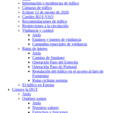
Información e incidencias de tráfico
Cámaras de tráfico
Eclipse 12 de agosto de 2026
Carriles BUS-VAO
Recomendaciones de tráfico
Restricciones a la circulación
Vigilancia y control
Atrás
Equipos y tramos de vigilancia
Campañas especiales de vigilancia
Rutas de interes
Atrás
Camino de Santiago
Operación Paso del Estrecho
Operación Paso de Portugal
Regulación del tráfico en el acceso al faro de
Formentor
Rutas ciclistas seguras
El tráfico en Europa
Conoce la DGT
Atrás
Quiénes somos
Atrás
Nuestros valores
Estructura y funciones