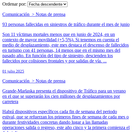
Ordenar por:
Comunicación > Notas de prensa
93 personas fallecidas en siniestros de tráfico durante el mes de junio
Son 11 víctimas mortales menos que en junio de 2024, en un
contexto de mayor movilidad (+5,5%). Si tenemos en cuenta el
medio de desplazamiento, este mes destaca el descenso de fallecidos
en turismo con 41 personas, 14 menos que en el mismo mes del
pasado año. En función del tipo de siniestro, descienden los
fallecidos por colisiones frontales y por salidas de vía. ...
01 julio 2025
Comunicación > Notas de prensa
Grande-Marlaska presenta el dispositivo de Tráfico para un verano
en el que se superarán los cien millones de desplazamientos por
carretera
Habrá dispositivos específicos cada fin de semana del periodo
estival, que se refuerzan los primeros fines de semana de cada mes o
durante festividades concretas dando lugar a las llamadas
operaciones salida o regreso, este año cinco y la primera comienza el