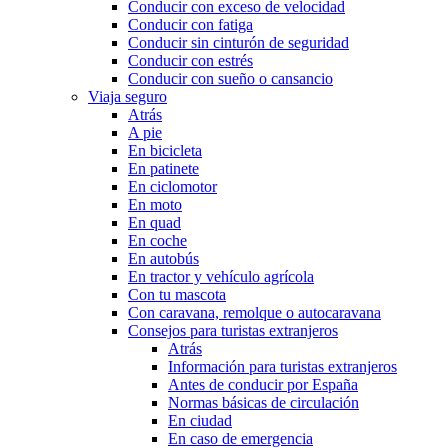
Conducir con exceso de velocidad
Conducir con fatiga
Conducir sin cinturón de seguridad
Conducir con estrés
Conducir con sueño o cansancio
Viaja seguro
Atrás
A pie
En bicicleta
En patinete
En ciclomotor
En moto
En quad
En coche
En autobús
En tractor y vehículo agrícola
Con tu mascota
Con caravana, remolque o autocaravana
Consejos para turistas extranjeros
Atrás
Información para turistas extranjeros
Antes de conducir por España
Normas básicas de circulación
En ciudad
En caso de emergencia