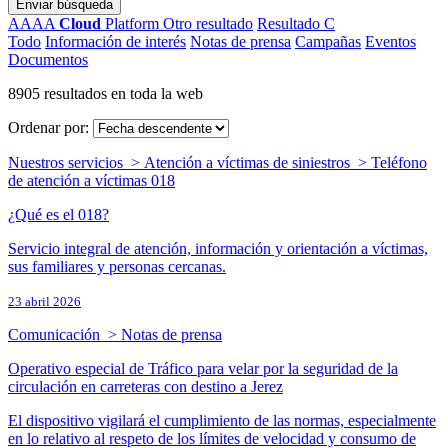
Enviar búsqueda
AAAA
Cloud
Platform
Otro resultado
Resultado C
Todo
Información de interés
Notas de prensa
Campañas
Eventos
Documentos
8905 resultados en toda la web
Ordenar por:
Nuestros servicios > Atención a víctimas de siniestros > Teléfono
de atención a víctimas 018
¿Qué es el 018?
Servicio integral de atención, información y orientación a víctimas,
sus familiares y personas cercanas.
23 abril 2026
Comunicación > Notas de prensa
Operativo especial de Tráfico para velar por la seguridad de la
circulación en carreteras con destino a Jerez
El dispositivo vigilará el cumplimiento de las normas, especialmente
en lo relativo al respeto de los límites de velocidad y consumo de