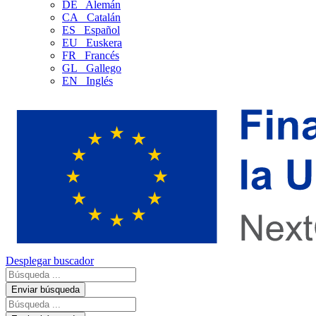
DE
Alemán
CA
Catalán
ES
Español
EU
Euskera
FR
Francés
GL
Gallego
EN
Inglés
Desplegar buscador
Enviar búsqueda