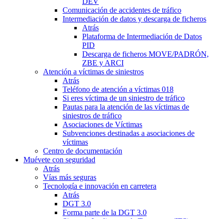
DEV
Comunicación de accidentes de tráfico
Intermediación de datos y descarga de ficheros
Atrás
Plataforma de Intermediación de Datos
PID
Descarga de ficheros MOVE/PADRÓN,
ZBE y ARCI
Atención a víctimas de siniestros
Atrás
Teléfono de atención a víctimas 018
Si eres víctima de un siniestro de tráfico
Pautas para la atención de las víctimas de
siniestros de tráfico
Asociaciones de Víctimas
Subvenciones destinadas a asociaciones de
víctimas
Centro de documentación
Muévete con seguridad
Atrás
Vías más seguras
Tecnología e innovación en carretera
Atrás
DGT 3.0
Forma parte de la DGT 3.0