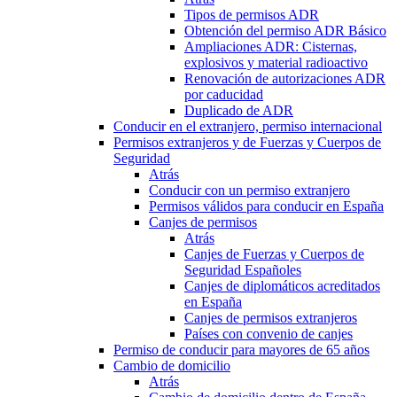
Tipos de permisos ADR
Obtención del permiso ADR Básico
Ampliaciones ADR: Cisternas,
explosivos y material radioactivo
Renovación de autorizaciones ADR
por caducidad
Duplicado de ADR
Conducir en el extranjero, permiso internacional
Permisos extranjeros y de Fuerzas y Cuerpos de
Seguridad
Atrás
Conducir con un permiso extranjero
Permisos válidos para conducir en España
Canjes de permisos
Atrás
Canjes de Fuerzas y Cuerpos de
Seguridad Españoles
Canjes de diplomáticos acreditados
en España
Canjes de permisos extranjeros
Países con convenio de canjes
Permiso de conducir para mayores de 65 años
Cambio de domicilio
Atrás