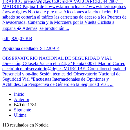
TRÁFICO prensa@dgt.es C/JOSEFA VALCARCEL 44 28071 -
MADRID Página 1 de 2 www.la-moncloa.es / www.interior.gob.es
/ www.dgt.es N o ta d e p re n sa Afecciones a la circulación El
sábado se cortarán al tráfico las carreteras de acceso a los Puertos de
Navacerrada, Canencia y la Morcuera por la Vuelta Ciclista a
España � Además, se producirán ...
pdf | 826,07 KB
Programa detallado_ST220914
OBSERVATORIO NACIONAL DE SEGURIDAD VIAL
Dirección, C/Josefa Valcárcel nº44, 2ª Planta 00071 Madrid Correo
electrónico: observatorio@dgt.es MURGIBE. Consultoría Igualdad
Presencial y on-line Sesión técnica del Observatorio Nacional de
Seguridad Vial “Encuestas Internacionales de Opiniones y
Actitudes. La Perspectiva de Género en la Seguridad Vial. ...
Inicio
Anterior
640
de
1781
Siguiente
Última
113 resultados en Noticia