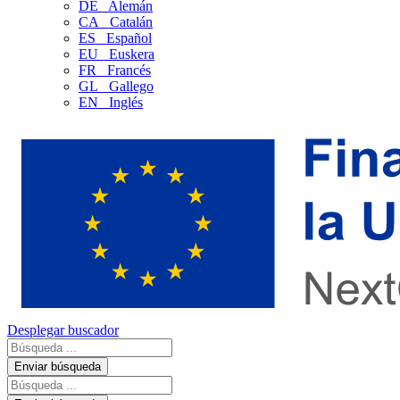
DE
Alemán
CA
Catalán
ES
Español
EU
Euskera
FR
Francés
GL
Gallego
EN
Inglés
Desplegar buscador
Enviar búsqueda