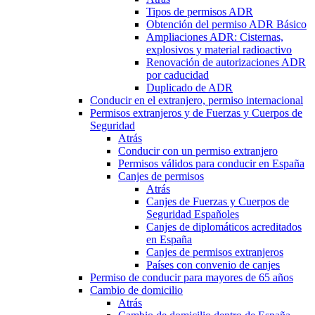
Tipos de permisos ADR
Obtención del permiso ADR Básico
Ampliaciones ADR: Cisternas,
explosivos y material radioactivo
Renovación de autorizaciones ADR
por caducidad
Duplicado de ADR
Conducir en el extranjero, permiso internacional
Permisos extranjeros y de Fuerzas y Cuerpos de
Seguridad
Atrás
Conducir con un permiso extranjero
Permisos válidos para conducir en España
Canjes de permisos
Atrás
Canjes de Fuerzas y Cuerpos de
Seguridad Españoles
Canjes de diplomáticos acreditados
en España
Canjes de permisos extranjeros
Países con convenio de canjes
Permiso de conducir para mayores de 65 años
Cambio de domicilio
Atrás