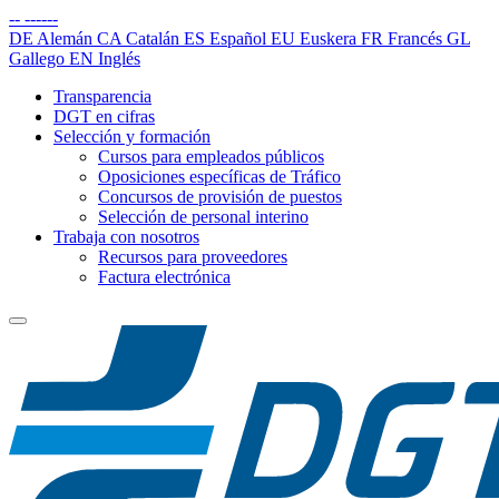
--
------
DE
Alemán
CA
Catalán
ES
Español
EU
Euskera
FR
Francés
GL
Gallego
EN
Inglés
Transparencia
DGT en cifras
Selección y formación
Cursos para empleados públicos
Oposiciones específicas de Tráfico
Concursos de provisión de puestos
Selección de personal interino
Trabaja con nosotros
Recursos para proveedores
Factura electrónica