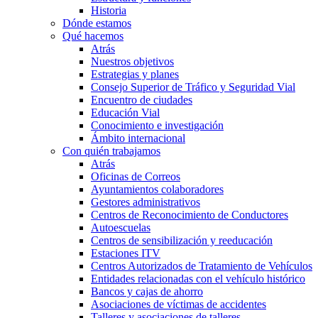
Historia
Dónde estamos
Qué hacemos
Atrás
Nuestros objetivos
Estrategias y planes
Consejo Superior de Tráfico y Seguridad Vial
Encuentro de ciudades
Educación Vial
Conocimiento e investigación
Ámbito internacional
Con quién trabajamos
Atrás
Oficinas de Correos
Ayuntamientos colaboradores
Gestores administrativos
Centros de Reconocimiento de Conductores
Autoescuelas
Centros de sensibilización y reeducación
Estaciones ITV
Centros Autorizados de Tratamiento de Vehículos
Entidades relacionadas con el vehículo histórico
Bancos y cajas de ahorro
Asociaciones de víctimas de accidentes
Talleres y asociaciones de talleres