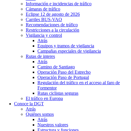
Información e incidencias de tráfico
Cámaras de tráfico
Eclipse 12 de agosto de 2026
Carriles BUS-VAO
Recomendaciones de tráfico
Restricciones a la circulación
Vigilancia y control
Atrás
Equipos y tramos de vigilancia
Campañas especiales de vigilancia
Rutas de interes
Atrás
Camino de Santiago
Operación Paso del Estrecho
Operación Paso de Portugal
Regulación del tráfico en el acceso al faro de
Formentor
Rutas ciclistas seguras
El tráfico en Europa
Conoce la DGT
Atrás
Quiénes somos
Atrás
Nuestros valores
Estructura y funciones