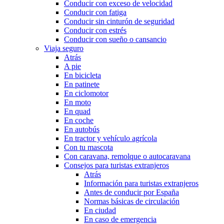
Conducir con exceso de velocidad
Conducir con fatiga
Conducir sin cinturón de seguridad
Conducir con estrés
Conducir con sueño o cansancio
Viaja seguro
Atrás
A pie
En bicicleta
En patinete
En ciclomotor
En moto
En quad
En coche
En autobús
En tractor y vehículo agrícola
Con tu mascota
Con caravana, remolque o autocaravana
Consejos para turistas extranjeros
Atrás
Información para turistas extranjeros
Antes de conducir por España
Normas básicas de circulación
En ciudad
En caso de emergencia