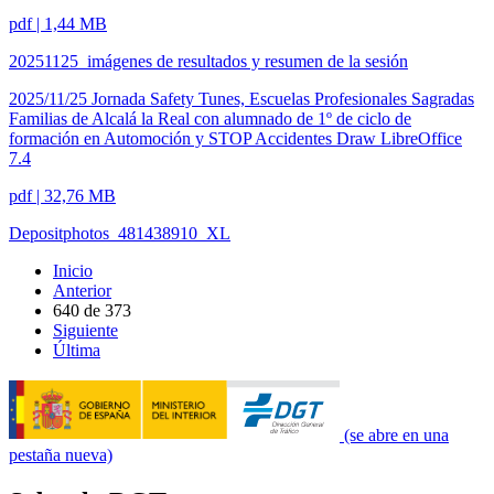
pdf | 1,44 MB
20251125_imágenes de resultados y resumen de la sesión
2025/11/25 Jornada Safety Tunes, Escuelas Profesionales Sagradas
Familias de Alcalá la Real con alumnado de 1º de ciclo de
formación en Automoción y STOP Accidentes Draw LibreOffice
7.4
pdf | 32,76 MB
Depositphotos_481438910_XL
Inicio
Anterior
640
de
373
Siguiente
Última
(se abre en una
pestaña nueva)