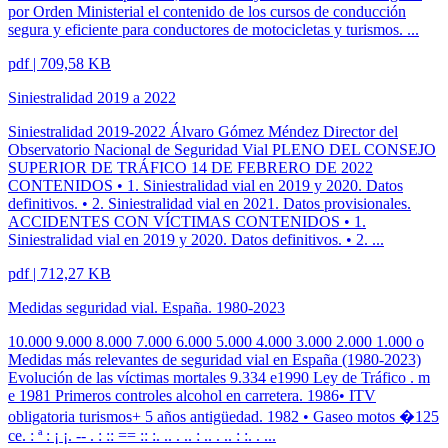
por Orden Ministerial el contenido de los cursos de conducción
segura y eficiente para conductores de motocicletas y turismos. ...
pdf | 709,58 KB
Siniestralidad 2019 a 2022
Siniestralidad 2019-2022 Álvaro Gómez Méndez Director del
Observatorio Nacional de Seguridad Vial PLENO DEL CONSEJO
SUPERIOR DE TRÁFICO 14 DE FEBRERO DE 2022
CONTENIDOS • 1. Siniestralidad vial en 2019 y 2020. Datos
definitivos. • 2. Siniestralidad vial en 2021. Datos provisionales.
ACCIDENTES CON VÍCTIMAS CONTENIDOS • 1.
Siniestralidad vial en 2019 y 2020. Datos definitivos. • 2. ...
pdf | 712,27 KB
Medidas seguridad vial. España. 1980-2023
10.000 9.000 8.000 7.000 6.000 5.000 4.000 3.000 2.000 1.000 o
Medidas más relevantes de seguridad vial en España (1980-2023)
Evolución de las víctimas mortales 9.334 e1990 Ley de Tráfico . m
e 1981 Primeros controles alcohol en carretera. 1986• ITV
obligatoria turismos+ 5 años antigüedad. 1982 • Gaseo motos �125
ce. : ª : ¡ ¡. -- . : :: == :: :. .. . .. : .. . .. : :. . ...