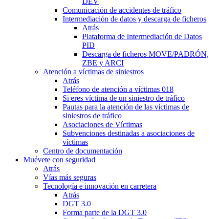
DEV
Comunicación de accidentes de tráfico
Intermediación de datos y descarga de ficheros
Atrás
Plataforma de Intermediación de Datos
PID
Descarga de ficheros MOVE/PADRÓN,
ZBE y ARCI
Atención a víctimas de siniestros
Atrás
Teléfono de atención a víctimas 018
Si eres víctima de un siniestro de tráfico
Pautas para la atención de las víctimas de
siniestros de tráfico
Asociaciones de Víctimas
Subvenciones destinadas a asociaciones de
víctimas
Centro de documentación
Muévete con seguridad
Atrás
Vías más seguras
Tecnología e innovación en carretera
Atrás
DGT 3.0
Forma parte de la DGT 3.0