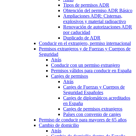
Tipos de permisos ADR
Obtención del permiso ADR Básico
Ampliaciones ADR: Cisternas,
explosivos y material radioactivo
Renovación de autorizaciones ADR
por caducidad
Duplicado de ADR
Conducir en el extranjero, permiso internacional
Permisos extranjeros y de Fuerzas y Cuerpos de
Seguridad
Atrás
Conducir con un permiso extranjero
Permisos válidos para conducir en España
Canjes de permisos
Atrás
Canjes de Fuerzas y Cuerpos de
Seguridad Españoles
Canjes de diplomáticos acreditados
en España
Canjes de permisos extranjeros
Países con convenio de canjes
Permiso de conducir para mayores de 65 años
Cambio de domicilio
Atrás