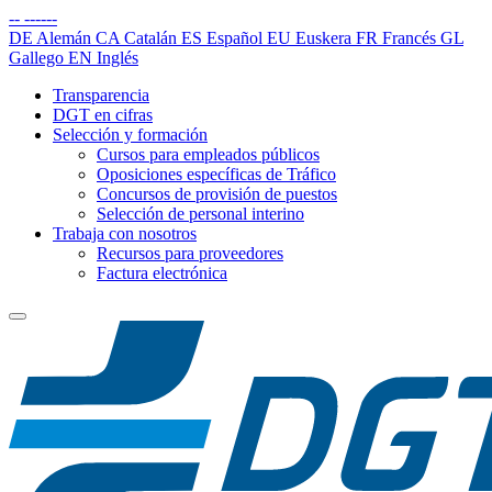
--
------
DE
Alemán
CA
Catalán
ES
Español
EU
Euskera
FR
Francés
GL
Gallego
EN
Inglés
Transparencia
DGT en cifras
Selección y formación
Cursos para empleados públicos
Oposiciones específicas de Tráfico
Concursos de provisión de puestos
Selección de personal interino
Trabaja con nosotros
Recursos para proveedores
Factura electrónica