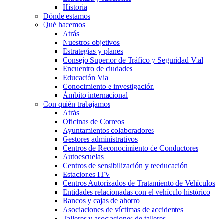
Historia
Dónde estamos
Qué hacemos
Atrás
Nuestros objetivos
Estrategias y planes
Consejo Superior de Tráfico y Seguridad Vial
Encuentro de ciudades
Educación Vial
Conocimiento e investigación
Ámbito internacional
Con quién trabajamos
Atrás
Oficinas de Correos
Ayuntamientos colaboradores
Gestores administrativos
Centros de Reconocimiento de Conductores
Autoescuelas
Centros de sensibilización y reeducación
Estaciones ITV
Centros Autorizados de Tratamiento de Vehículos
Entidades relacionadas con el vehículo histórico
Bancos y cajas de ahorro
Asociaciones de víctimas de accidentes
Talleres y asociaciones de talleres