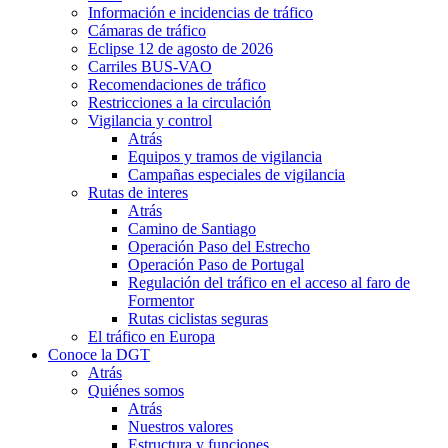
Información e incidencias de tráfico
Cámaras de tráfico
Eclipse 12 de agosto de 2026
Carriles BUS-VAO
Recomendaciones de tráfico
Restricciones a la circulación
Vigilancia y control
Atrás
Equipos y tramos de vigilancia
Campañas especiales de vigilancia
Rutas de interes
Atrás
Camino de Santiago
Operación Paso del Estrecho
Operación Paso de Portugal
Regulación del tráfico en el acceso al faro de
Formentor
Rutas ciclistas seguras
El tráfico en Europa
Conoce la DGT
Atrás
Quiénes somos
Atrás
Nuestros valores
Estructura y funciones