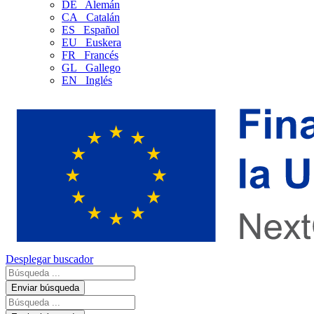
DE
Alemán
CA
Catalán
ES
Español
EU
Euskera
FR
Francés
GL
Gallego
EN
Inglés
Desplegar buscador
Enviar búsqueda