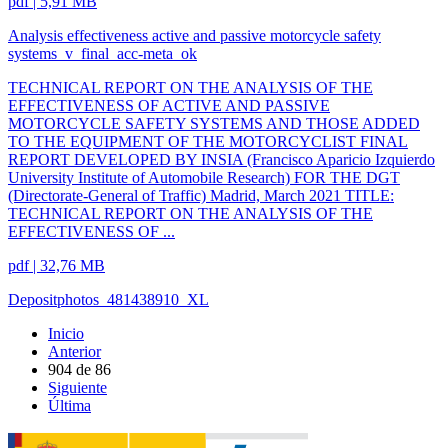
pdf | 5,91 MB
Analysis effectiveness active and passive motorcycle safety
systems_v_final_acc-meta_ok
TECHNICAL REPORT ON THE ANALYSIS OF THE
EFFECTIVENESS OF ACTIVE AND PASSIVE
MOTORCYCLE SAFETY SYSTEMS AND THOSE ADDED
TO THE EQUIPMENT OF THE MOTORCYCLIST FINAL
REPORT DEVELOPED BY INSIA (Francisco Aparicio Izquierdo
University Institute of Automobile Research) FOR THE DGT
(Directorate-General of Traffic) Madrid, March 2021 TITLE:
TECHNICAL REPORT ON THE ANALYSIS OF THE
EFFECTIVENESS OF ...
pdf | 32,76 MB
Depositphotos_481438910_XL
Inicio
Anterior
904
de
86
Siguiente
Última