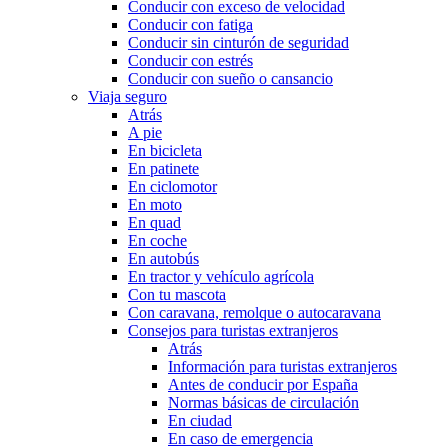
Conducir con exceso de velocidad
Conducir con fatiga
Conducir sin cinturón de seguridad
Conducir con estrés
Conducir con sueño o cansancio
Viaja seguro
Atrás
A pie
En bicicleta
En patinete
En ciclomotor
En moto
En quad
En coche
En autobús
En tractor y vehículo agrícola
Con tu mascota
Con caravana, remolque o autocaravana
Consejos para turistas extranjeros
Atrás
Información para turistas extranjeros
Antes de conducir por España
Normas básicas de circulación
En ciudad
En caso de emergencia