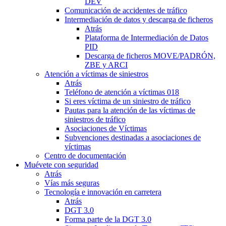
DEV
Comunicación de accidentes de tráfico
Intermediación de datos y descarga de ficheros
Atrás
Plataforma de Intermediación de Datos
PID
Descarga de ficheros MOVE/PADRÓN,
ZBE y ARCI
Atención a víctimas de siniestros
Atrás
Teléfono de atención a víctimas 018
Si eres víctima de un siniestro de tráfico
Pautas para la atención de las víctimas de
siniestros de tráfico
Asociaciones de Víctimas
Subvenciones destinadas a asociaciones de
víctimas
Centro de documentación
Muévete con seguridad
Atrás
Vías más seguras
Tecnología e innovación en carretera
Atrás
DGT 3.0
Forma parte de la DGT 3.0