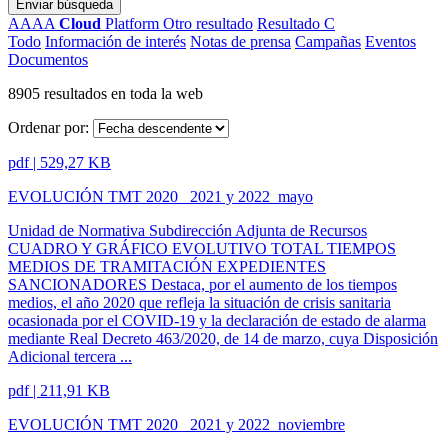
Enviar búsqueda
AAAA
Cloud
Platform
Otro resultado
Resultado C
Todo
Información de interés
Notas de prensa
Campañas
Eventos
Documentos
8905 resultados en toda la web
Ordenar por:
pdf | 529,27 KB
EVOLUCIÓN TMT 2020_ 2021 y 2022_mayo
Unidad de Normativa Subdirección Adjunta de Recursos
CUADRO Y GRÁFICO EVOLUTIVO TOTAL TIEMPOS
MEDIOS DE TRAMITACIÓN EXPEDIENTES
SANCIONADORES Destaca, por el aumento de los tiempos
medios, el año 2020 que refleja la situación de crisis sanitaria
ocasionada por el COVID-19 y la declaración de estado de alarma
mediante Real Decreto 463/2020, de 14 de marzo, cuya Disposición
Adicional tercera ...
pdf | 211,91 KB
EVOLUCIÓN TMT 2020_ 2021 y 2022_noviembre