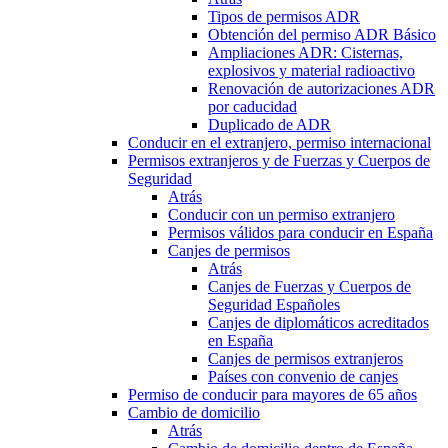
Tipos de permisos ADR
Obtención del permiso ADR Básico
Ampliaciones ADR: Cisternas,
explosivos y material radioactivo
Renovación de autorizaciones ADR
por caducidad
Duplicado de ADR
Conducir en el extranjero, permiso internacional
Permisos extranjeros y de Fuerzas y Cuerpos de
Seguridad
Atrás
Conducir con un permiso extranjero
Permisos válidos para conducir en España
Canjes de permisos
Atrás
Canjes de Fuerzas y Cuerpos de
Seguridad Españoles
Canjes de diplomáticos acreditados
en España
Canjes de permisos extranjeros
Países con convenio de canjes
Permiso de conducir para mayores de 65 años
Cambio de domicilio
Atrás