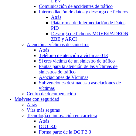
DEV
Comunicación de accidentes de tráfico
Intermediación de datos y descarga de ficheros
Atrás
Plataforma de Intermediación de Datos
PID
Descarga de ficheros MOVE/PADRÓN,
ZBE y ARCI
Atención a víctimas de siniestros
Atrás
Teléfono de atención a víctimas 018
Si eres víctima de un siniestro de tráfico
Pautas para la atención de las víctimas de
siniestros de tráfico
Asociaciones de Víctimas
Subvenciones destinadas a asociaciones de
víctimas
Centro de documentación
Muévete con seguridad
Atrás
Vías más seguras
Tecnología e innovación en carretera
Atrás
DGT 3.0
Forma parte de la DGT 3.0