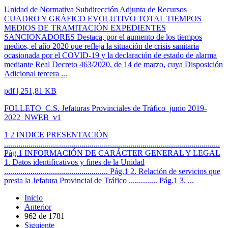
Unidad de Normativa Subdirección Adjunta de Recursos
CUADRO Y GRÁFICO EVOLUTIVO TOTAL TIEMPOS
MEDIOS DE TRAMITACIÓN EXPEDIENTES
SANCIONADORES Destaca, por el aumento de los tiempos
medios, el año 2020 que refleja la situación de crisis sanitaria
ocasionada por el COVID-19 y la declaración de estado de alarma
mediante Real Decreto 463/2020, de 14 de marzo, cuya Disposición
Adicional tercera ...
pdf | 251,81 KB
FOLLETO_C.S. Jefaturas Provinciales de Tráfico_junio 2019-
2022_NWEB_v1
1 2 INDICE PRESENTACIÓN
..........................................................................................................
Pág.1 INFORMACIÓN DE CARÁCTER GENERAL Y LEGAL
1. Datos identificativos y fines de la Unidad
................................................... Pág.1 2. Relación de servicios que
presta la Jefatura Provincial de Tráfico .............. Pág.1 3. ...
Inicio
Anterior
962
de
1781
Siguiente