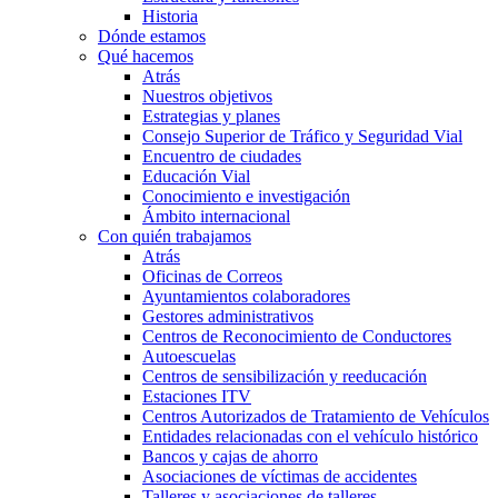
Historia
Dónde estamos
Qué hacemos
Atrás
Nuestros objetivos
Estrategias y planes
Consejo Superior de Tráfico y Seguridad Vial
Encuentro de ciudades
Educación Vial
Conocimiento e investigación
Ámbito internacional
Con quién trabajamos
Atrás
Oficinas de Correos
Ayuntamientos colaboradores
Gestores administrativos
Centros de Reconocimiento de Conductores
Autoescuelas
Centros de sensibilización y reeducación
Estaciones ITV
Centros Autorizados de Tratamiento de Vehículos
Entidades relacionadas con el vehículo histórico
Bancos y cajas de ahorro
Asociaciones de víctimas de accidentes
Talleres y asociaciones de talleres