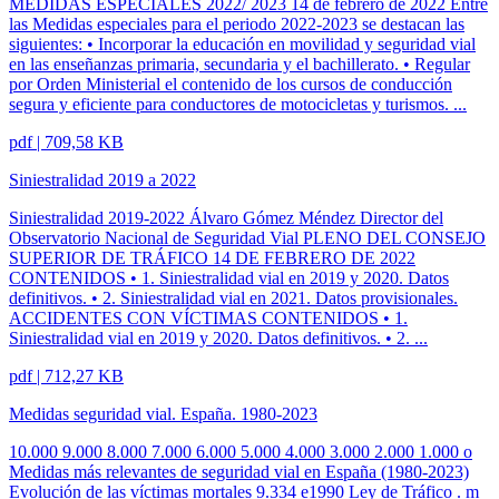
MEDIDAS ESPECIALES 2022/ 2023 14 de febrero de 2022 Entre
las Medidas especiales para el periodo 2022-2023 se destacan las
siguientes: • Incorporar la educación en movilidad y seguridad vial
en las enseñanzas primaria, secundaria y el bachillerato. • Regular
por Orden Ministerial el contenido de los cursos de conducción
segura y eficiente para conductores de motocicletas y turismos. ...
pdf | 709,58 KB
Siniestralidad 2019 a 2022
Siniestralidad 2019-2022 Álvaro Gómez Méndez Director del
Observatorio Nacional de Seguridad Vial PLENO DEL CONSEJO
SUPERIOR DE TRÁFICO 14 DE FEBRERO DE 2022
CONTENIDOS • 1. Siniestralidad vial en 2019 y 2020. Datos
definitivos. • 2. Siniestralidad vial en 2021. Datos provisionales.
ACCIDENTES CON VÍCTIMAS CONTENIDOS • 1.
Siniestralidad vial en 2019 y 2020. Datos definitivos. • 2. ...
pdf | 712,27 KB
Medidas seguridad vial. España. 1980-2023
10.000 9.000 8.000 7.000 6.000 5.000 4.000 3.000 2.000 1.000 o
Medidas más relevantes de seguridad vial en España (1980-2023)
Evolución de las víctimas mortales 9.334 e1990 Ley de Tráfico . m