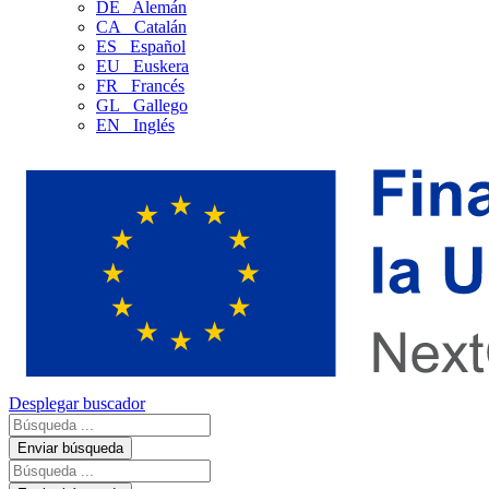
DE
Alemán
CA
Catalán
ES
Español
EU
Euskera
FR
Francés
GL
Gallego
EN
Inglés
Desplegar buscador
Enviar búsqueda