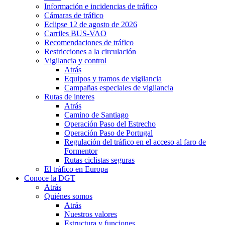
Información e incidencias de tráfico
Cámaras de tráfico
Eclipse 12 de agosto de 2026
Carriles BUS-VAO
Recomendaciones de tráfico
Restricciones a la circulación
Vigilancia y control
Atrás
Equipos y tramos de vigilancia
Campañas especiales de vigilancia
Rutas de interes
Atrás
Camino de Santiago
Operación Paso del Estrecho
Operación Paso de Portugal
Regulación del tráfico en el acceso al faro de
Formentor
Rutas ciclistas seguras
El tráfico en Europa
Conoce la DGT
Atrás
Quiénes somos
Atrás
Nuestros valores
Estructura y funciones