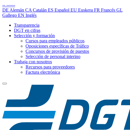
--
------
DE
Alemán
CA
Catalán
ES
Español
EU
Euskera
FR
Francés
GL
Gallego
EN
Inglés
Transparencia
DGT en cifras
Selección y formación
Cursos para empleados públicos
Oposiciones específicas de Tráfico
Concursos de provisión de puestos
Selección de personal interino
Trabaja con nosotros
Recursos para proveedores
Factura electrónica