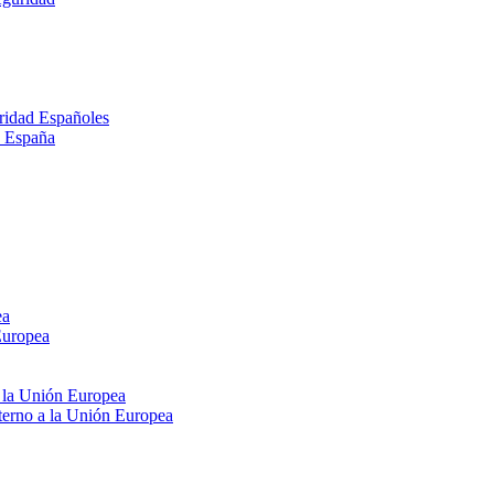
ridad Españoles
n España
ea
Europea
e la Unión Europea
xterno a la Unión Europea