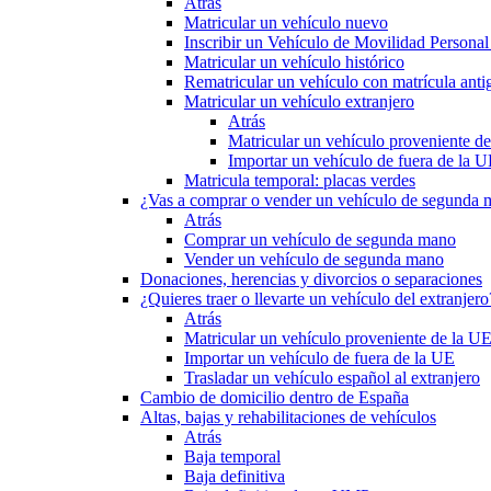
Atrás
Matricular un vehículo nuevo
Inscribir un Vehículo de Movilidad Person
Matricular un vehículo histórico
Rematricular un vehículo con matrícula anti
Matricular un vehículo extranjero
Atrás
Matricular un vehículo proveniente d
Importar un vehículo de fuera de la 
Matricula temporal: placas verdes
¿Vas a comprar o vender un vehículo de segunda
Atrás
Comprar un vehículo de segunda mano
Vender un vehículo de segunda mano
Donaciones, herencias y divorcios o separaciones
¿Quieres traer o llevarte un vehículo del extranjero
Atrás
Matricular un vehículo proveniente de la U
Importar un vehículo de fuera de la UE
Trasladar un vehículo español al extranjero
Cambio de domicilio dentro de España
Altas, bajas y rehabilitaciones de vehículos
Atrás
Baja temporal
Baja definitiva