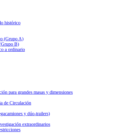
lo histórico
ico (Grupo A)
 (Grupo B)
co a ordinario
ción para grandes masas y dimensiones
a de Circulación
gacamiones y dúo-trailers)
vestigación extraordinarios
estricciones