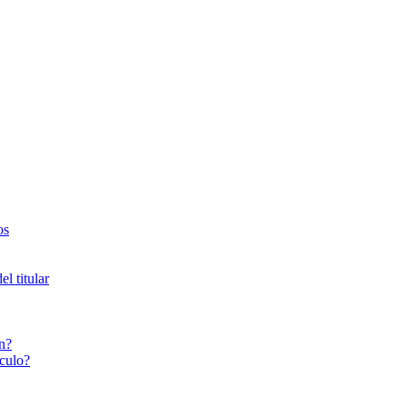
os
l titular
n?
culo?