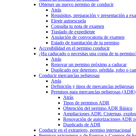
Obtener un nuevo permiso de conducir
Atrás
Requisitos, preparación y presentación a e
Elegir autoescuela
Consulta tu nota de examen
Traslado de expediente
Anulación de convocatoria de examen
Estado de tramitación de tu permiso
Accesibilidad en el permiso conducir
¿Ha caducado o necesitas una copia de tu permiso
Atrás
Renovar un permiso próximo a caducar
Duplicado por deterioro, pérdida, robo o ca
Conducir mercancías peligrosas
Atrás
Definición y tipos de mercancías peligrosas
Permisos para mercancías peligrosas (ADR)
Atrás
Tipos de permisos ADR
Obtención del permiso ADR Básico
Ampliaciones ADR: Cisternas, explosi
Renovación de autorizaciones ADR p
Duplicado de ADR
Conducir en el extranjero, permiso internacional
Permisos extranjeros y de Fuerzas y Cuerpos de S