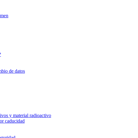
xamen
?
mbio de datos
vos y material radioactivo
or caducidad
eguridad