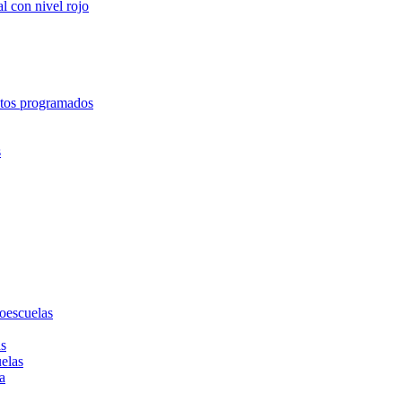
l con nivel rojo
entos programados
s
toescuelas
as
uelas
a