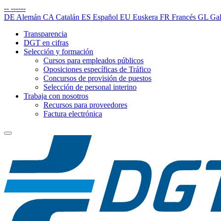
--
------
DE
Alemán
CA
Catalán
ES
Español
EU
Euskera
FR
Francés
GL
Gal
Transparencia
DGT en cifras
Selección y formación
Cursos para empleados públicos
Oposiciones específicas de Tráfico
Concursos de provisión de puestos
Selección de personal interino
Trabaja con nosotros
Recursos para proveedores
Factura electrónica