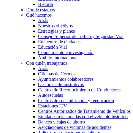
Historia
Dónde estamos
Qué hacemos
Atrás
Nuestros objetivos
Estrategias y planes
Consejo Superior de Tráfico y Seguridad Vial
Encuentro de ciudades
Educación Vial
Conocimiento e investigación
Ámbito internacional
Con quién trabajamos
Atrás
Oficinas de Correos
Ayuntamientos colaboradores
Gestores administrativos
Centros de Reconocimiento de Conductores
Autoescuelas
Centros de sensibilización y reeducación
Estaciones ITV
Centros Autorizados de Tratamiento de Vehículos
Entidades relacionadas con el vehículo histórico
Bancos y cajas de ahorro
Asociaciones de víctimas de accidentes
Talleres y asociaciones de talleres