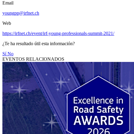
Email
youngpp@irfnet.ch
Web
https://irfnet.ch/event/irf-young-professionals-summit-2021/
¿Te ha resultado útil esta información?
Sí
No
EVENTOS RELACIONADOS