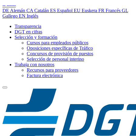
--
------
DE
Alemán
CA
Catalán
ES
Español
EU
Euskera
FR
Francés
GL
Gallego
EN
Inglés
Transparencia
DGT en cifras
Selección y formación
Cursos para empleados públicos
Oposiciones específicas de Tráfico
Concursos de provisión de puestos
Selección de personal interino
Trabaja con nosotros
Recursos para proveedores
Factura electrónica