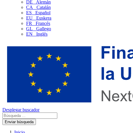
DE
Alemán
CA
Catalán
ES
Español
EU
Euskera
FR
Francés
GL
Gallego
EN
Inglés
Desplegar buscador
Enviar búsqueda
Inicio