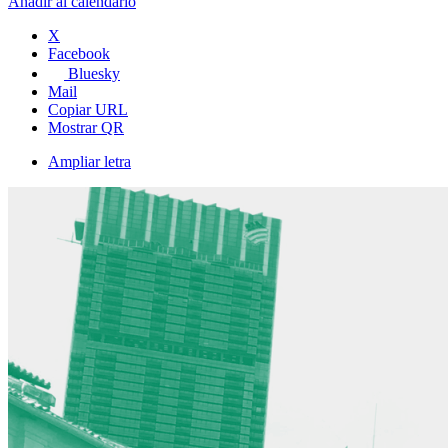
Añadir al calendario
X
Facebook
Bluesky
Mail
Copiar URL
Mostrar QR
Ampliar letra