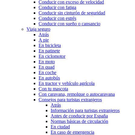
Conducir con exceso de velocidad
Conducir con fatiga
Conducir sin cinturón de seguridad
Conducir con estrés
Conducir con sueño o cansancio
Viaja seguro
Atrás
A pie
En bicicleta
En patinete
En ciclomotor
En moto
En quad
En coche
En autobús
En tractor y vehículo agrícola
Con tu mascota
Con caravana, remolque o autocaravana
Consejos para turistas extranjeros
Atrás
Información para turistas extranjeros
Antes de conducir por España
Normas básicas de circulación
En ciudad
En caso de emergencia