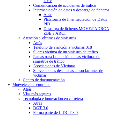
DEV
Comunicación de accidentes de tráfico
Intermediación de datos y descarga de ficheros
Atrás
Plataforma de Intermediación de Datos
PID
Descarga de ficheros MOVE/PADRÓN,
ZBE y ARCI
Atención a víctimas de siniestros
Atrás
Teléfono de atención a víctimas 018
Si eres víctima de un siniestro de tráfico
Pautas para la atención de las víctimas de
siniestros de tráfico
Asociaciones de Víctimas
Subvenciones destinadas a asociaciones de
víctimas
Centro de documentación
Muévete con seguridad
Atrás
Vías más seguras
Tecnología e innovación en carretera
Atrás
DGT 3.0
Forma parte de la DGT 3.0