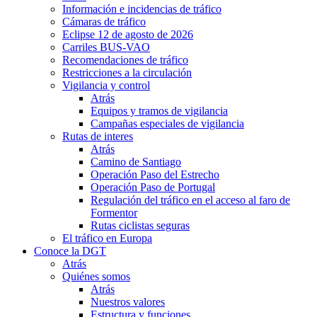
Información e incidencias de tráfico
Cámaras de tráfico
Eclipse 12 de agosto de 2026
Carriles BUS-VAO
Recomendaciones de tráfico
Restricciones a la circulación
Vigilancia y control
Atrás
Equipos y tramos de vigilancia
Campañas especiales de vigilancia
Rutas de interes
Atrás
Camino de Santiago
Operación Paso del Estrecho
Operación Paso de Portugal
Regulación del tráfico en el acceso al faro de
Formentor
Rutas ciclistas seguras
El tráfico en Europa
Conoce la DGT
Atrás
Quiénes somos
Atrás
Nuestros valores
Estructura y funciones