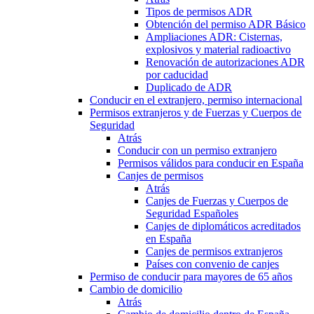
Tipos de permisos ADR
Obtención del permiso ADR Básico
Ampliaciones ADR: Cisternas,
explosivos y material radioactivo
Renovación de autorizaciones ADR
por caducidad
Duplicado de ADR
Conducir en el extranjero, permiso internacional
Permisos extranjeros y de Fuerzas y Cuerpos de
Seguridad
Atrás
Conducir con un permiso extranjero
Permisos válidos para conducir en España
Canjes de permisos
Atrás
Canjes de Fuerzas y Cuerpos de
Seguridad Españoles
Canjes de diplomáticos acreditados
en España
Canjes de permisos extranjeros
Países con convenio de canjes
Permiso de conducir para mayores de 65 años
Cambio de domicilio
Atrás