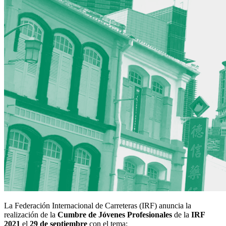
La Federación Internacional de Carreteras (IRF) anuncia la
realización de la
Cumbre de Jóvenes Profesionales
de la
IRF
2021
el
29 de septiembre
con el tema: