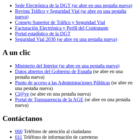
Sede Electrónica de la DGT
(se abre en una pestaña nueva)
Revista Tráfico y Seguridad Vial
(se abre en una pestaña
nueva)
Consejo Superior de Tráfico y Seguridad Vial
Facturación Electrónica y Perfil del Contratante
Portal estadístico de la DGT
Seguridad Vial 2030
(se abre en una pestaña nueva)
A un clic
Ministerio del Interior
(se abre en una pestaña nueva)
Datos abiertos del Gobierno de España
(se abre en una
pestaña nueva)
Punto de acceso a las Administraciones Públicas
(se abre en
una pestaña nueva)
Cl@ve
(se abre en una pestaña nueva)
Portal de Transparencia de la AGE
(se abre en una pestaña
nueva)
Contáctanos
060
Teléfono de atención al ciudadano
011
Teléfono de información de carreteras