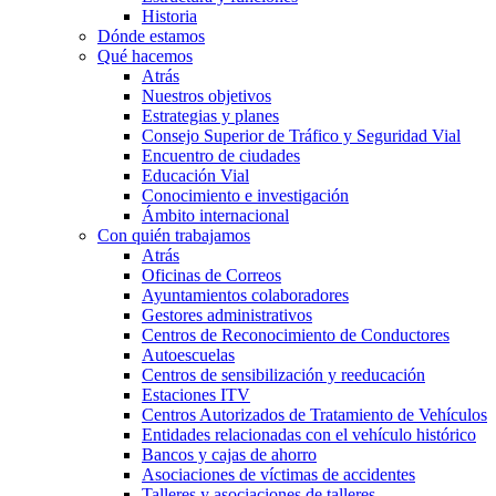
Historia
Dónde estamos
Qué hacemos
Atrás
Nuestros objetivos
Estrategias y planes
Consejo Superior de Tráfico y Seguridad Vial
Encuentro de ciudades
Educación Vial
Conocimiento e investigación
Ámbito internacional
Con quién trabajamos
Atrás
Oficinas de Correos
Ayuntamientos colaboradores
Gestores administrativos
Centros de Reconocimiento de Conductores
Autoescuelas
Centros de sensibilización y reeducación
Estaciones ITV
Centros Autorizados de Tratamiento de Vehículos
Entidades relacionadas con el vehículo histórico
Bancos y cajas de ahorro
Asociaciones de víctimas de accidentes
Talleres y asociaciones de talleres