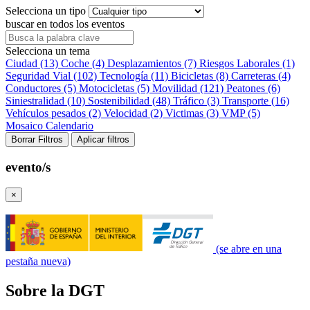
Selecciona un tipo
buscar en todos los eventos
Selecciona un tema
Ciudad (13)
Coche (4)
Desplazamientos (7)
Riesgos Laborales (1)
Seguridad Vial (102)
Tecnología (11)
Bicicletas (8)
Carreteras (4)
Conductores (5)
Motocicletas (5)
Movilidad (121)
Peatones (6)
Siniestralidad (10)
Sostenibilidad (48)
Tráfico (3)
Transporte (16)
Vehículos pesados (2)
Velocidad (2)
Victimas (3)
VMP (5)
Mosaico
Calendario
Borrar Filtros
Aplicar filtros
evento/s
×
(se abre en una
pestaña nueva)
Sobre la DGT