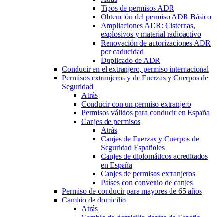
Tipos de permisos ADR
Obtención del permiso ADR Básico
Ampliaciones ADR: Cisternas,
explosivos y material radioactivo
Renovación de autorizaciones ADR
por caducidad
Duplicado de ADR
Conducir en el extranjero, permiso internacional
Permisos extranjeros y de Fuerzas y Cuerpos de
Seguridad
Atrás
Conducir con un permiso extranjero
Permisos válidos para conducir en España
Canjes de permisos
Atrás
Canjes de Fuerzas y Cuerpos de
Seguridad Españoles
Canjes de diplomáticos acreditados
en España
Canjes de permisos extranjeros
Países con convenio de canjes
Permiso de conducir para mayores de 65 años
Cambio de domicilio
Atrás