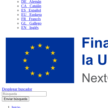
DE
Alemán
CA
Catalán
ES
Español
EU
Euskera
FR
Francés
GL
Gallego
EN
Inglés
Desplegar buscador
Enviar búsqueda
Inicio