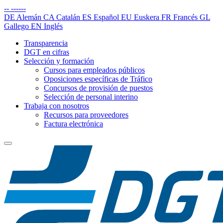
--
------
DE
Alemán
CA
Catalán
ES
Español
EU
Euskera
FR
Francés
GL
Gallego
EN
Inglés
Transparencia
DGT en cifras
Selección y formación
Cursos para empleados públicos
Oposiciones específicas de Tráfico
Concursos de provisión de puestos
Selección de personal interino
Trabaja con nosotros
Recursos para proveedores
Factura electrónica