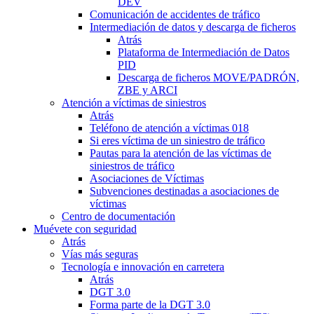
DEV
Comunicación de accidentes de tráfico
Intermediación de datos y descarga de ficheros
Atrás
Plataforma de Intermediación de Datos
PID
Descarga de ficheros MOVE/PADRÓN,
ZBE y ARCI
Atención a víctimas de siniestros
Atrás
Teléfono de atención a víctimas 018
Si eres víctima de un siniestro de tráfico
Pautas para la atención de las víctimas de
siniestros de tráfico
Asociaciones de Víctimas
Subvenciones destinadas a asociaciones de
víctimas
Centro de documentación
Muévete con seguridad
Atrás
Vías más seguras
Tecnología e innovación en carretera
Atrás
DGT 3.0
Forma parte de la DGT 3.0