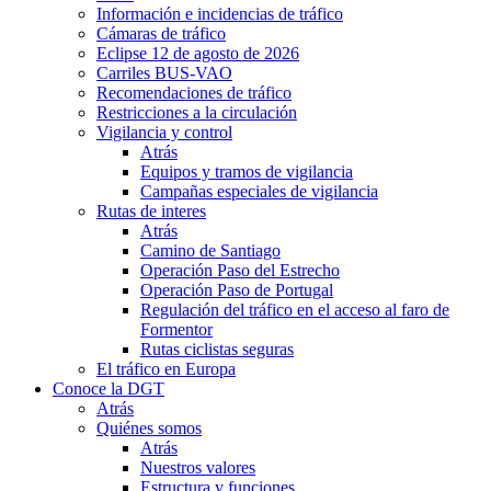
Información e incidencias de tráfico
Cámaras de tráfico
Eclipse 12 de agosto de 2026
Carriles BUS-VAO
Recomendaciones de tráfico
Restricciones a la circulación
Vigilancia y control
Atrás
Equipos y tramos de vigilancia
Campañas especiales de vigilancia
Rutas de interes
Atrás
Camino de Santiago
Operación Paso del Estrecho
Operación Paso de Portugal
Regulación del tráfico en el acceso al faro de
Formentor
Rutas ciclistas seguras
El tráfico en Europa
Conoce la DGT
Atrás
Quiénes somos
Atrás
Nuestros valores
Estructura y funciones