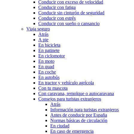
Conducir con exceso de velocidad
Conducir con fatiga
Conducir sin cinturón de seguridad
Conducir con estrés
Conducir con sueño o cansancio
Viaja seguro
Atrás
A pie
En bicicleta
En patinete
En ciclomotor
En moto
En quad
En coche
En autobús
En tractor y vehículo agrícola
Con tu mascota
Con caravana, remolque o autocaravana
Consejos para turistas extranjeros
Atrás
Información para turistas extranjeros
Antes de conducir por España
Normas básicas de circulación
En ciudad
En caso de emergencia