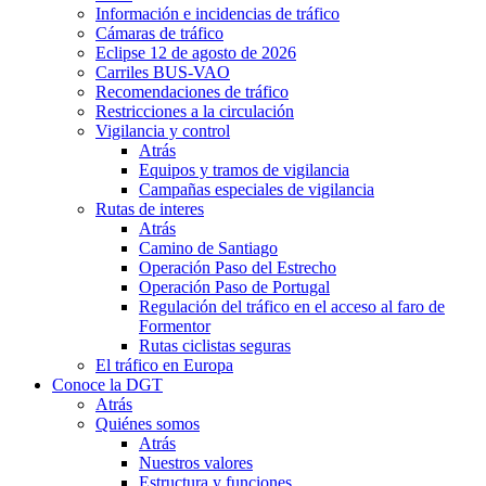
Información e incidencias de tráfico
Cámaras de tráfico
Eclipse 12 de agosto de 2026
Carriles BUS-VAO
Recomendaciones de tráfico
Restricciones a la circulación
Vigilancia y control
Atrás
Equipos y tramos de vigilancia
Campañas especiales de vigilancia
Rutas de interes
Atrás
Camino de Santiago
Operación Paso del Estrecho
Operación Paso de Portugal
Regulación del tráfico en el acceso al faro de
Formentor
Rutas ciclistas seguras
El tráfico en Europa
Conoce la DGT
Atrás
Quiénes somos
Atrás
Nuestros valores
Estructura y funciones