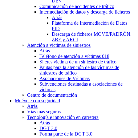
DEV
Comunicación de accidentes de tráfico
Intermediación de datos y descarga de ficheros
Atrás
Plataforma de Intermediación de Datos
PID
Descarga de ficheros MOVE/PADRÓN,
ZBE y ARCI
Atención a víctimas de siniestros
Atrás
Teléfono de atención a víctimas 018
Si eres víctima de un siniestro de tráfico
Pautas para la atención de las víctimas de
siniestros de tráfico
Asociaciones de Víctimas
Subvenciones destinadas a asociaciones de
víctimas
Centro de documentación
Muévete con seguridad
Atrás
Vías más seguras
Tecnología e innovación en carretera
Atrás
DGT 3.0
Forma parte de la DGT 3.0