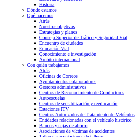
Historia
Dónde estamos
Qué hacemos
Atrás
Nuestros objetivos
Estrategias y planes
Consejo Superior de Tráfico y Seguridad Vial
Encuentro de ciudades
Educación Vial
Conocimiento e investigación
Ámbito internacional
Con quién trabajamos
Atrás
Oficinas de Correos
Ayuntamientos colaboradores
Gestores administrativos
Centros de Reconocimiento de Conductores
Autoescuelas
Centros de sensibilización y reeducación
Estaciones ITV
Centros Autorizados de Tratamiento de Vehículos
Entidades relacionadas con el vehículo histórico
Bancos y cajas de ahorro
Asociaciones de víctimas de accidentes
Talleres y asociaciones de talleres