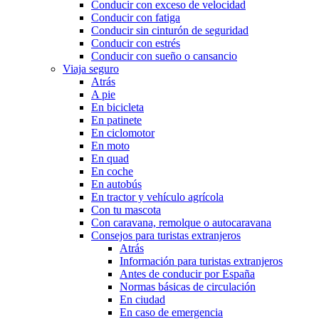
Conducir con exceso de velocidad
Conducir con fatiga
Conducir sin cinturón de seguridad
Conducir con estrés
Conducir con sueño o cansancio
Viaja seguro
Atrás
A pie
En bicicleta
En patinete
En ciclomotor
En moto
En quad
En coche
En autobús
En tractor y vehículo agrícola
Con tu mascota
Con caravana, remolque o autocaravana
Consejos para turistas extranjeros
Atrás
Información para turistas extranjeros
Antes de conducir por España
Normas básicas de circulación
En ciudad
En caso de emergencia