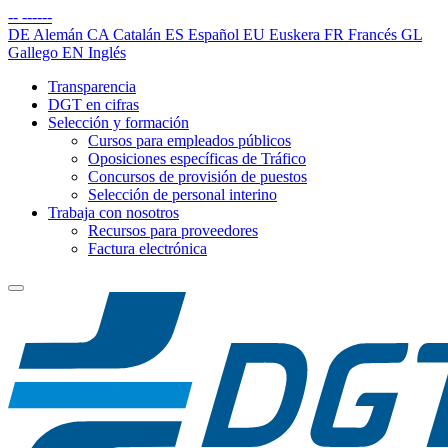
--
------
DE
Alemán
CA
Catalán
ES
Español
EU
Euskera
FR
Francés
GL
Gallego
EN
Inglés
Transparencia
DGT en cifras
Selección y formación
Cursos para empleados públicos
Oposiciones específicas de Tráfico
Concursos de provisión de puestos
Selección de personal interino
Trabaja con nosotros
Recursos para proveedores
Factura electrónica