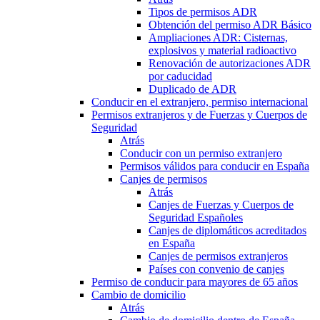
Tipos de permisos ADR
Obtención del permiso ADR Básico
Ampliaciones ADR: Cisternas,
explosivos y material radioactivo
Renovación de autorizaciones ADR
por caducidad
Duplicado de ADR
Conducir en el extranjero, permiso internacional
Permisos extranjeros y de Fuerzas y Cuerpos de
Seguridad
Atrás
Conducir con un permiso extranjero
Permisos válidos para conducir en España
Canjes de permisos
Atrás
Canjes de Fuerzas y Cuerpos de
Seguridad Españoles
Canjes de diplomáticos acreditados
en España
Canjes de permisos extranjeros
Países con convenio de canjes
Permiso de conducir para mayores de 65 años
Cambio de domicilio
Atrás