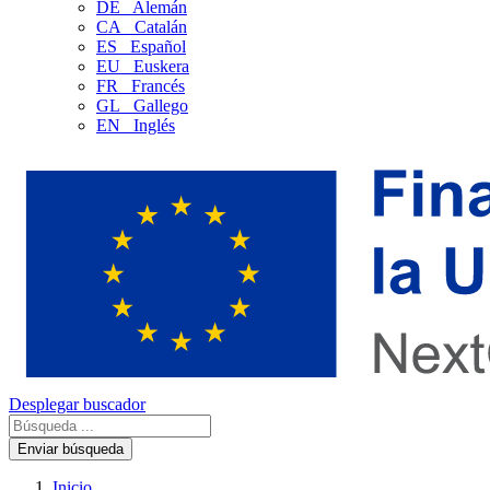
DE
Alemán
CA
Catalán
ES
Español
EU
Euskera
FR
Francés
GL
Gallego
EN
Inglés
Desplegar buscador
Enviar búsqueda
Inicio