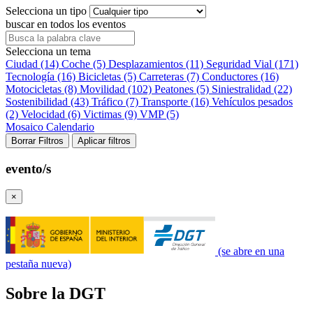
Selecciona un tipo
buscar en todos los eventos
Selecciona un tema
Ciudad (14)
Coche (5)
Desplazamientos (11)
Seguridad Vial (171)
Tecnología (16)
Bicicletas (5)
Carreteras (7)
Conductores (16)
Motocicletas (8)
Movilidad (102)
Peatones (5)
Siniestralidad (22)
Sostenibilidad (43)
Tráfico (7)
Transporte (16)
Vehículos pesados
(2)
Velocidad (6)
Victimas (9)
VMP (5)
Mosaico
Calendario
Borrar Filtros
Aplicar filtros
evento/s
×
(se abre en una
pestaña nueva)
Sobre la DGT