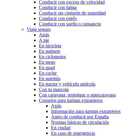
Conducir con exceso de velocidad
Conducir con fatiga
Conducir sin cinturón de seguridad
Conducir con estrés
Conducir con sueño o cansancio
Viaja seguro
Atrás
A pie
En bicicleta
En patinete
En ciclomotor
En moto
En quad
En coche
En autobús
En tractor y vehículo agrícola
Con tu mascota
Con caravana, remolque o autocaravana
Consejos para turistas extranjeros
Atrás
Información para turistas extranjeros
Antes de conducir por España
Normas básicas de circulación
En ciudad
En caso de emergencia