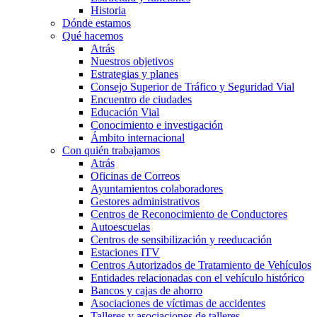
Historia
Dónde estamos
Qué hacemos
Atrás
Nuestros objetivos
Estrategias y planes
Consejo Superior de Tráfico y Seguridad Vial
Encuentro de ciudades
Educación Vial
Conocimiento e investigación
Ámbito internacional
Con quién trabajamos
Atrás
Oficinas de Correos
Ayuntamientos colaboradores
Gestores administrativos
Centros de Reconocimiento de Conductores
Autoescuelas
Centros de sensibilización y reeducación
Estaciones ITV
Centros Autorizados de Tratamiento de Vehículos
Entidades relacionadas con el vehículo histórico
Bancos y cajas de ahorro
Asociaciones de víctimas de accidentes
Talleres y asociaciones de talleres