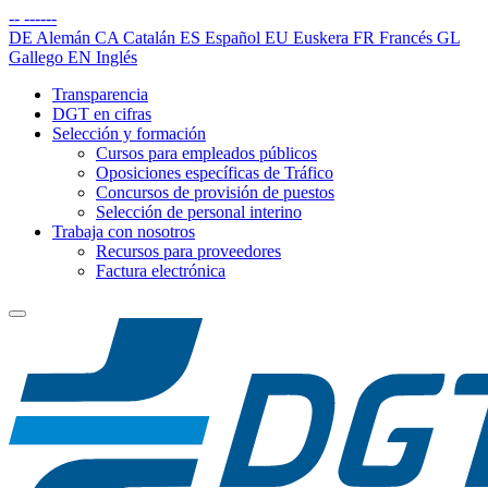
--
------
DE
Alemán
CA
Catalán
ES
Español
EU
Euskera
FR
Francés
GL
Gallego
EN
Inglés
Transparencia
DGT en cifras
Selección y formación
Cursos para empleados públicos
Oposiciones específicas de Tráfico
Concursos de provisión de puestos
Selección de personal interino
Trabaja con nosotros
Recursos para proveedores
Factura electrónica