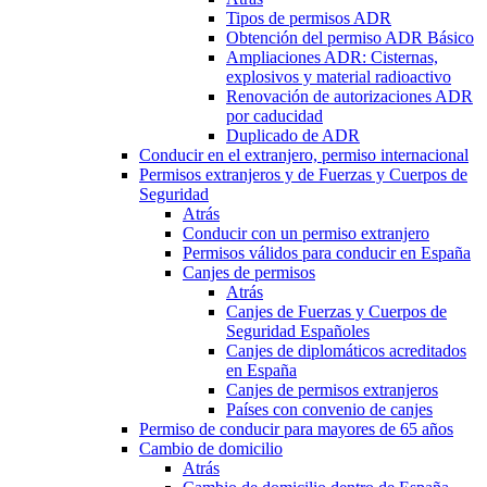
Tipos de permisos ADR
Obtención del permiso ADR Básico
Ampliaciones ADR: Cisternas,
explosivos y material radioactivo
Renovación de autorizaciones ADR
por caducidad
Duplicado de ADR
Conducir en el extranjero, permiso internacional
Permisos extranjeros y de Fuerzas y Cuerpos de
Seguridad
Atrás
Conducir con un permiso extranjero
Permisos válidos para conducir en España
Canjes de permisos
Atrás
Canjes de Fuerzas y Cuerpos de
Seguridad Españoles
Canjes de diplomáticos acreditados
en España
Canjes de permisos extranjeros
Países con convenio de canjes
Permiso de conducir para mayores de 65 años
Cambio de domicilio
Atrás