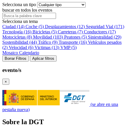
Selecciona un tipo
buscar en todos los eventos
Selecciona un tema
Ciudad (14)
Coche (5)
Desplazamientos (12)
Seguridad Vial (171)
Tecnología (16)
Bicicletas (5)
Carreteras (7)
Conductores (17)
Motocicletas (8)
Movilidad (103)
Peatones (5)
Siniestralidad (29)
Sostenibilidad (44)
Tráfico (9)
Transporte (16)
Vehículos pesados
(2)
Velocidad (6)
Victimas (13)
VMP (5)
Mosaico
Calendario
Borrar Filtros
Aplicar filtros
evento/s
×
(se abre en una
pestaña nueva)
Sobre la DGT