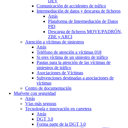
DEV
Comunicación de accidentes de tráfico
Intermediación de datos y descarga de ficheros
Atrás
Plataforma de Intermediación de Datos
PID
Descarga de ficheros MOVE/PADRÓN,
ZBE y ARCI
Atención a víctimas de siniestros
Atrás
Teléfono de atención a víctimas 018
Si eres víctima de un siniestro de tráfico
Pautas para la atención de las víctimas de
siniestros de tráfico
Asociaciones de Víctimas
Subvenciones destinadas a asociaciones de
víctimas
Centro de documentación
Muévete con seguridad
Atrás
Vías más seguras
Tecnología e innovación en carretera
Atrás
DGT 3.0
Forma parte de la DGT 3.0