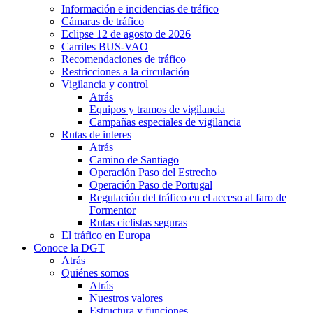
Información e incidencias de tráfico
Cámaras de tráfico
Eclipse 12 de agosto de 2026
Carriles BUS-VAO
Recomendaciones de tráfico
Restricciones a la circulación
Vigilancia y control
Atrás
Equipos y tramos de vigilancia
Campañas especiales de vigilancia
Rutas de interes
Atrás
Camino de Santiago
Operación Paso del Estrecho
Operación Paso de Portugal
Regulación del tráfico en el acceso al faro de
Formentor
Rutas ciclistas seguras
El tráfico en Europa
Conoce la DGT
Atrás
Quiénes somos
Atrás
Nuestros valores
Estructura y funciones