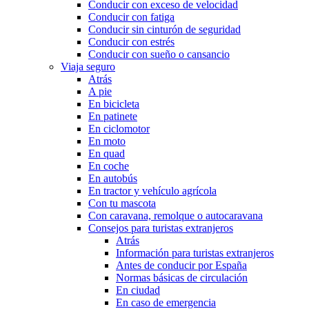
Conducir con exceso de velocidad
Conducir con fatiga
Conducir sin cinturón de seguridad
Conducir con estrés
Conducir con sueño o cansancio
Viaja seguro
Atrás
A pie
En bicicleta
En patinete
En ciclomotor
En moto
En quad
En coche
En autobús
En tractor y vehículo agrícola
Con tu mascota
Con caravana, remolque o autocaravana
Consejos para turistas extranjeros
Atrás
Información para turistas extranjeros
Antes de conducir por España
Normas básicas de circulación
En ciudad
En caso de emergencia