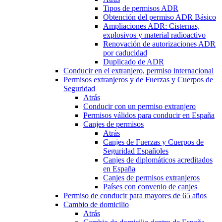
Tipos de permisos ADR
Obtención del permiso ADR Básico
Ampliaciones ADR: Cisternas,
explosivos y material radioactivo
Renovación de autorizaciones ADR
por caducidad
Duplicado de ADR
Conducir en el extranjero, permiso internacional
Permisos extranjeros y de Fuerzas y Cuerpos de
Seguridad
Atrás
Conducir con un permiso extranjero
Permisos válidos para conducir en España
Canjes de permisos
Atrás
Canjes de Fuerzas y Cuerpos de
Seguridad Españoles
Canjes de diplomáticos acreditados
en España
Canjes de permisos extranjeros
Países con convenio de canjes
Permiso de conducir para mayores de 65 años
Cambio de domicilio
Atrás