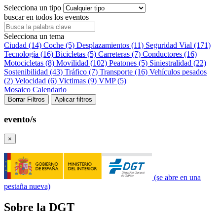
Selecciona un tipo
buscar en todos los eventos
Selecciona un tema
Ciudad (14)
Coche (5)
Desplazamientos (11)
Seguridad Vial (171)
Tecnología (16)
Bicicletas (5)
Carreteras (7)
Conductores (16)
Motocicletas (8)
Movilidad (102)
Peatones (5)
Siniestralidad (22)
Sostenibilidad (43)
Tráfico (7)
Transporte (16)
Vehículos pesados
(2)
Velocidad (6)
Victimas (9)
VMP (5)
Mosaico
Calendario
Borrar Filtros
Aplicar filtros
evento/s
×
(se abre en una
pestaña nueva)
Sobre la DGT