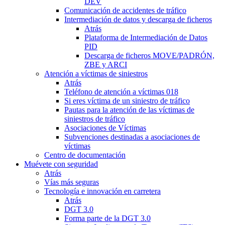
DEV
Comunicación de accidentes de tráfico
Intermediación de datos y descarga de ficheros
Atrás
Plataforma de Intermediación de Datos
PID
Descarga de ficheros MOVE/PADRÓN,
ZBE y ARCI
Atención a víctimas de siniestros
Atrás
Teléfono de atención a víctimas 018
Si eres víctima de un siniestro de tráfico
Pautas para la atención de las víctimas de
siniestros de tráfico
Asociaciones de Víctimas
Subvenciones destinadas a asociaciones de
víctimas
Centro de documentación
Muévete con seguridad
Atrás
Vías más seguras
Tecnología e innovación en carretera
Atrás
DGT 3.0
Forma parte de la DGT 3.0