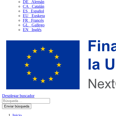
DE
Alemán
CA
Catalán
ES
Español
EU
Euskera
FR
Francés
GL
Gallego
EN
Inglés
Desplegar buscador
Enviar búsqueda
Inicio