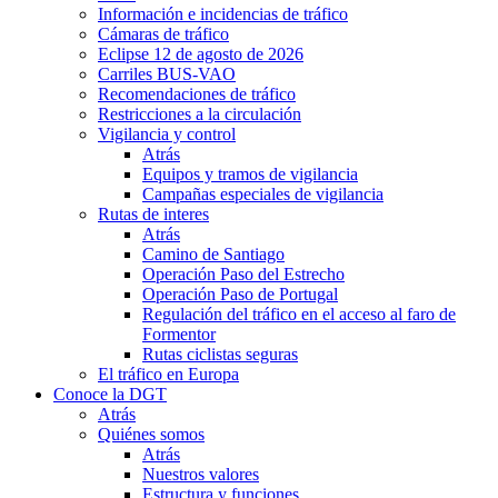
Información e incidencias de tráfico
Cámaras de tráfico
Eclipse 12 de agosto de 2026
Carriles BUS-VAO
Recomendaciones de tráfico
Restricciones a la circulación
Vigilancia y control
Atrás
Equipos y tramos de vigilancia
Campañas especiales de vigilancia
Rutas de interes
Atrás
Camino de Santiago
Operación Paso del Estrecho
Operación Paso de Portugal
Regulación del tráfico en el acceso al faro de
Formentor
Rutas ciclistas seguras
El tráfico en Europa
Conoce la DGT
Atrás
Quiénes somos
Atrás
Nuestros valores
Estructura y funciones