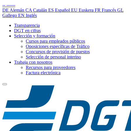
--
------
DE
Alemán
CA
Catalán
ES
Español
EU
Euskera
FR
Francés
GL
Gallego
EN
Inglés
Transparencia
DGT en cifras
Selección y formación
Cursos para empleados públicos
Oposiciones específicas de Tráfico
Concursos de provisión de puestos
Selección de personal interino
Trabaja con nosotros
Recursos para proveedores
Factura electrónica