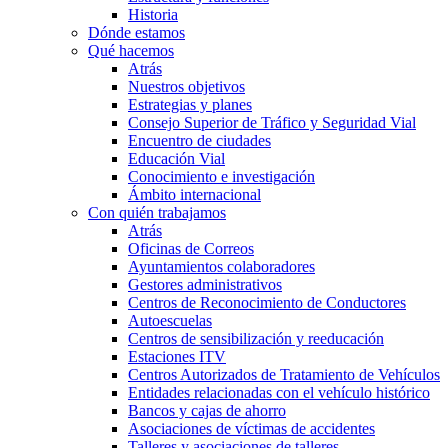
Historia
Dónde estamos
Qué hacemos
Atrás
Nuestros objetivos
Estrategias y planes
Consejo Superior de Tráfico y Seguridad Vial
Encuentro de ciudades
Educación Vial
Conocimiento e investigación
Ámbito internacional
Con quién trabajamos
Atrás
Oficinas de Correos
Ayuntamientos colaboradores
Gestores administrativos
Centros de Reconocimiento de Conductores
Autoescuelas
Centros de sensibilización y reeducación
Estaciones ITV
Centros Autorizados de Tratamiento de Vehículos
Entidades relacionadas con el vehículo histórico
Bancos y cajas de ahorro
Asociaciones de víctimas de accidentes
Talleres y asociaciones de talleres