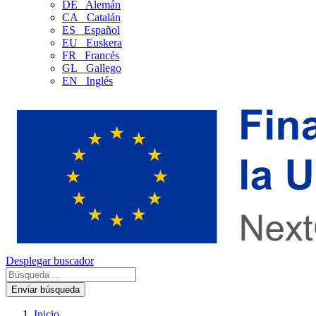
DE
Alemán
CA
Catalán
ES
Español
EU
Euskera
FR
Francés
GL
Gallego
EN
Inglés
Desplegar buscador
Enviar búsqueda
Inicio