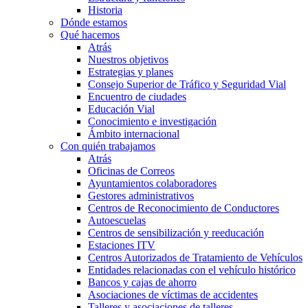
Historia
Dónde estamos
Qué hacemos
Atrás
Nuestros objetivos
Estrategias y planes
Consejo Superior de Tráfico y Seguridad Vial
Encuentro de ciudades
Educación Vial
Conocimiento e investigación
Ámbito internacional
Con quién trabajamos
Atrás
Oficinas de Correos
Ayuntamientos colaboradores
Gestores administrativos
Centros de Reconocimiento de Conductores
Autoescuelas
Centros de sensibilización y reeducación
Estaciones ITV
Centros Autorizados de Tratamiento de Vehículos
Entidades relacionadas con el vehículo histórico
Bancos y cajas de ahorro
Asociaciones de víctimas de accidentes
Talleres y asociaciones de talleres