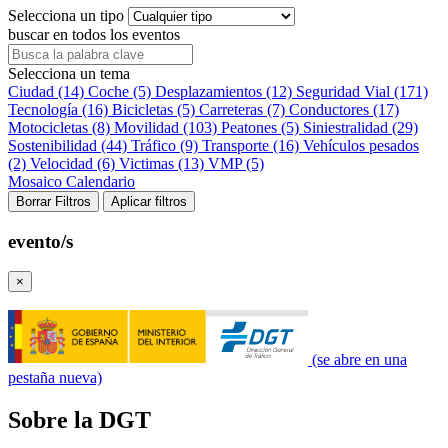
Selecciona un tipo
buscar en todos los eventos
Selecciona un tema
Ciudad (14)
Coche (5)
Desplazamientos (12)
Seguridad Vial (171)
Tecnología (16)
Bicicletas (5)
Carreteras (7)
Conductores (17)
Motocicletas (8)
Movilidad (103)
Peatones (5)
Siniestralidad (29)
Sostenibilidad (44)
Tráfico (9)
Transporte (16)
Vehículos pesados
(2)
Velocidad (6)
Victimas (13)
VMP (5)
Mosaico
Calendario
Borrar Filtros
Aplicar filtros
evento/s
×
(se abre en una
pestaña nueva)
Sobre la DGT