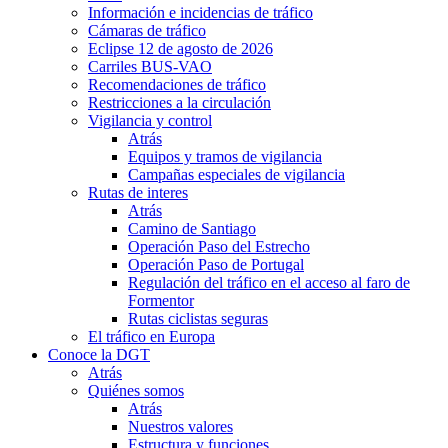
Información e incidencias de tráfico
Cámaras de tráfico
Eclipse 12 de agosto de 2026
Carriles BUS-VAO
Recomendaciones de tráfico
Restricciones a la circulación
Vigilancia y control
Atrás
Equipos y tramos de vigilancia
Campañas especiales de vigilancia
Rutas de interes
Atrás
Camino de Santiago
Operación Paso del Estrecho
Operación Paso de Portugal
Regulación del tráfico en el acceso al faro de
Formentor
Rutas ciclistas seguras
El tráfico en Europa
Conoce la DGT
Atrás
Quiénes somos
Atrás
Nuestros valores
Estructura y funciones