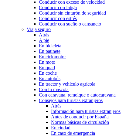
Conducir con exceso de velocidad
Conducir con fatiga
Conducir sin cinturón de seguridad
Conducir con estrés
Conducir con sueño o cansancio
Viaja seguro
Atrás
A pie
En bicicleta
En patinete
En ciclomotor
En moto
En quad
En coche
En autobús
En tractor y vehículo agrícola
Con tu mascota
Con caravana, remolque o autocaravana
Consejos para turistas extranjeros
Atrás
Información para turistas extranjeros
Antes de conducir por España
Normas básicas de circulación
En ciudad
En caso de emergencia