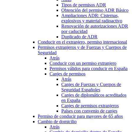
Tipos de permisos ADR
Obtención del permiso ADR Básico
Ampliaciones ADR: Cisternas,
explosivos y material radioactivo
Renovación de autorizaciones ADR
por caducidad
Duplicado de ADR
Conducir en el extranjero, permiso internacional
Permisos extranjeros y de Fuerzas y Cuerpos de
Seguridad
Atrás
Conducir con un permiso extranjero
Permisos válidos para conducir en España
Canjes de permisos
Atrás
Canjes de Fuerzas y Cuerpos de
Seguridad Españoles
Canjes de diplomáticos acreditados
en España
Canjes de permisos extranjeros
Países con convenio de canjes
Permiso de conducir para mayores de 65 años
Cambio de domicilio
Atrás