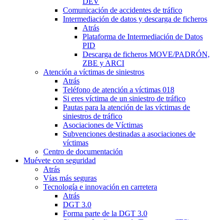
DEV
Comunicación de accidentes de tráfico
Intermediación de datos y descarga de ficheros
Atrás
Plataforma de Intermediación de Datos
PID
Descarga de ficheros MOVE/PADRÓN,
ZBE y ARCI
Atención a víctimas de siniestros
Atrás
Teléfono de atención a víctimas 018
Si eres víctima de un siniestro de tráfico
Pautas para la atención de las víctimas de
siniestros de tráfico
Asociaciones de Víctimas
Subvenciones destinadas a asociaciones de
víctimas
Centro de documentación
Muévete con seguridad
Atrás
Vías más seguras
Tecnología e innovación en carretera
Atrás
DGT 3.0
Forma parte de la DGT 3.0