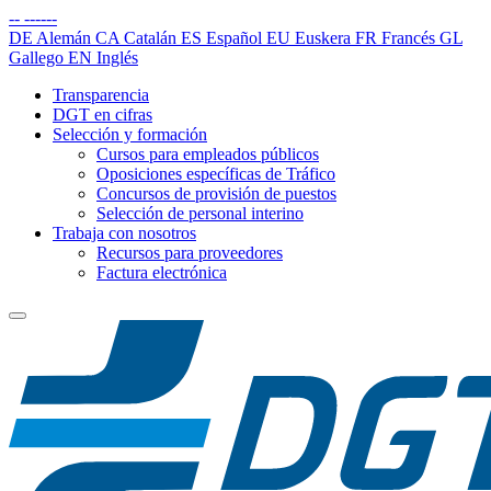
--
------
DE
Alemán
CA
Catalán
ES
Español
EU
Euskera
FR
Francés
GL
Gallego
EN
Inglés
Transparencia
DGT en cifras
Selección y formación
Cursos para empleados públicos
Oposiciones específicas de Tráfico
Concursos de provisión de puestos
Selección de personal interino
Trabaja con nosotros
Recursos para proveedores
Factura electrónica