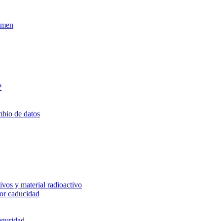
xamen
?
mbio de datos
vos y material radioactivo
or caducidad
eguridad