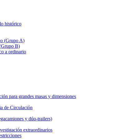
lo histórico
ico (Grupo A)
 (Grupo B)
co a ordinario
ción para grandes masas y dimensiones
a de Circulación
gacamiones y dúo-trailers)
vestigación extraordinarios
estricciones