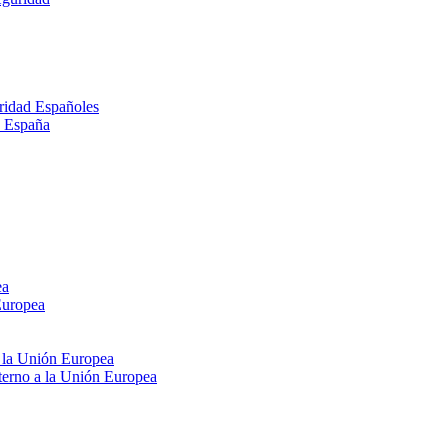
ridad Españoles
n España
ea
Europea
e la Unión Europea
xterno a la Unión Europea