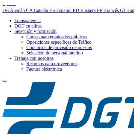
--
------
DE
Alemán
CA
Catalán
ES
Español
EU
Euskera
FR
Francés
GL
Gal
Transparencia
DGT en cifras
Selección y formación
Cursos para empleados públicos
Oposiciones específicas de Tráfico
Concursos de provisión de puestos
Selección de personal interino
Trabaja con nosotros
Recursos para proveedores
Factura electrónica