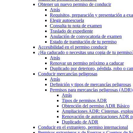
Obtener un nuevo permiso de conducir
Atrás
Requisitos, preparación y presentación a e
Elegir autoescuela
Consulta tu nota de examen
Traslado de expediente
Anulación de convocatoria de examen
Estado de tramitación de tu permiso
Accesibilidad en el permiso conducir
¿Ha caducado o necesitas una copia de tu permiso
Atrás
Renovar un permiso próximo a caducar
Duplicado por deterioro, pérdida, robo o ca
Conducir mercancías peligrosas
Atrás
Definición y tipos de mercancías peligrosas
Permisos para mercancías peligrosas (ADR)
Atrás
Tipos de permisos ADR
Obtención del permiso ADR Básico
Ampliaciones ADR: Cisternas, explosi
Renovación de autorizaciones ADR p
Duplicado de ADR
Conducir en el extranjero, permiso internacional
Permisos extranjeros y de Fuerzas y Cuerpos de S