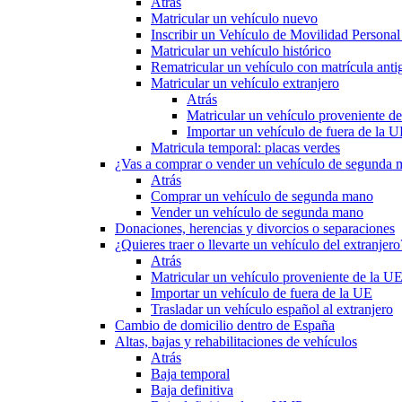
Atrás
Matricular un vehículo nuevo
Inscribir un Vehículo de Movilidad Person
Matricular un vehículo histórico
Rematricular un vehículo con matrícula anti
Matricular un vehículo extranjero
Atrás
Matricular un vehículo proveniente d
Importar un vehículo de fuera de la 
Matricula temporal: placas verdes
¿Vas a comprar o vender un vehículo de segunda
Atrás
Comprar un vehículo de segunda mano
Vender un vehículo de segunda mano
Donaciones, herencias y divorcios o separaciones
¿Quieres traer o llevarte un vehículo del extranjero
Atrás
Matricular un vehículo proveniente de la U
Importar un vehículo de fuera de la UE
Trasladar un vehículo español al extranjero
Cambio de domicilio dentro de España
Altas, bajas y rehabilitaciones de vehículos
Atrás
Baja temporal
Baja definitiva