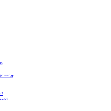
os
l titular
n?
culo?