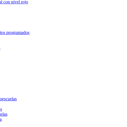
l con nivel rojo
entos programados
s
toescuelas
as
uelas
a