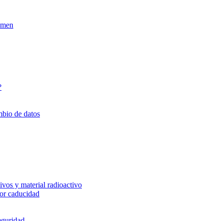
xamen
?
mbio de datos
vos y material radioactivo
or caducidad
eguridad