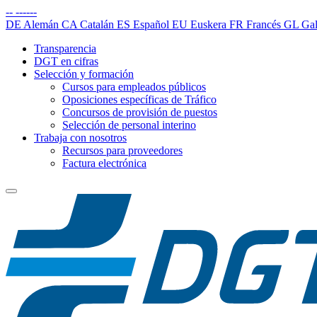
--
------
DE
Alemán
CA
Catalán
ES
Español
EU
Euskera
FR
Francés
GL
Gal
Transparencia
DGT en cifras
Selección y formación
Cursos para empleados públicos
Oposiciones específicas de Tráfico
Concursos de provisión de puestos
Selección de personal interino
Trabaja con nosotros
Recursos para proveedores
Factura electrónica