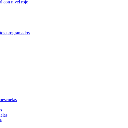
l con nivel rojo
entos programados
s
toescuelas
as
uelas
a