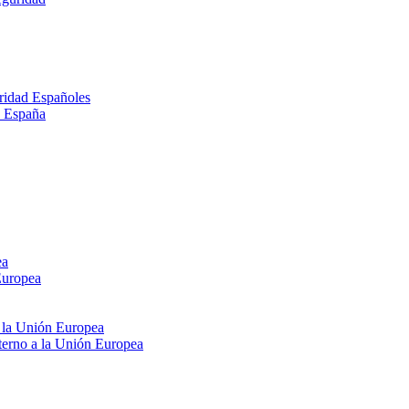
ridad Españoles
n España
ea
Europea
e la Unión Europea
xterno a la Unión Europea