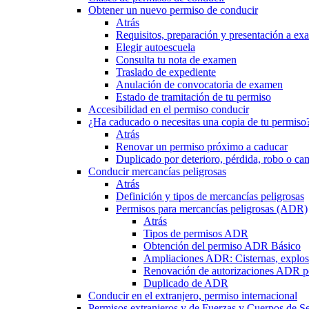
Obtener un nuevo permiso de conducir
Atrás
Requisitos, preparación y presentación a e
Elegir autoescuela
Consulta tu nota de examen
Traslado de expediente
Anulación de convocatoria de examen
Estado de tramitación de tu permiso
Accesibilidad en el permiso conducir
¿Ha caducado o necesitas una copia de tu permiso
Atrás
Renovar un permiso próximo a caducar
Duplicado por deterioro, pérdida, robo o ca
Conducir mercancías peligrosas
Atrás
Definición y tipos de mercancías peligrosas
Permisos para mercancías peligrosas (ADR)
Atrás
Tipos de permisos ADR
Obtención del permiso ADR Básico
Ampliaciones ADR: Cisternas, explosi
Renovación de autorizaciones ADR p
Duplicado de ADR
Conducir en el extranjero, permiso internacional
Permisos extranjeros y de Fuerzas y Cuerpos de S