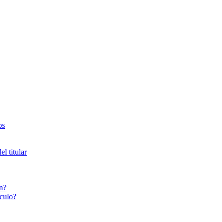
os
l titular
n?
culo?