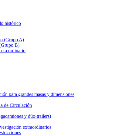
lo histórico
ico (Grupo A)
 (Grupo B)
co a ordinario
ción para grandes masas y dimensiones
a de Circulación
gacamiones y dúo-trailers)
vestigación extraordinarios
estricciones