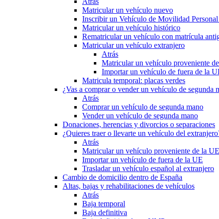
Atrás
Matricular un vehículo nuevo
Inscribir un Vehículo de Movilidad Person
Matricular un vehículo histórico
Rematricular un vehículo con matrícula anti
Matricular un vehículo extranjero
Atrás
Matricular un vehículo proveniente d
Importar un vehículo de fuera de la 
Matricula temporal: placas verdes
¿Vas a comprar o vender un vehículo de segunda
Atrás
Comprar un vehículo de segunda mano
Vender un vehículo de segunda mano
Donaciones, herencias y divorcios o separaciones
¿Quieres traer o llevarte un vehículo del extranjero
Atrás
Matricular un vehículo proveniente de la U
Importar un vehículo de fuera de la UE
Trasladar un vehículo español al extranjero
Cambio de domicilio dentro de España
Altas, bajas y rehabilitaciones de vehículos
Atrás
Baja temporal
Baja definitiva