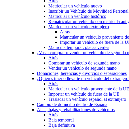
Atrás
Matricular un vehículo nuevo
Inscribir un Vehículo de Movilidad Person
Matricular un vehículo histórico
Rematricular un vehículo con matrícula anti
Matricular un vehículo extranjero
Atrás
Matricular un vehículo proveniente d
Importar un vehículo de fuera de la 
Matricula temporal: placas verdes
¿Vas a comprar o vender un vehículo de segunda
Atrás
Comprar un vehículo de segunda mano
Vender un vehículo de segunda mano
Donaciones, herencias y divorcios o separaciones
¿Quieres traer o llevarte un vehículo del extranjero
Atrás
Matricular un vehículo proveniente de la U
Importar un vehículo de fuera de la UE
Trasladar un vehículo español al extranjero
Cambio de domicilio dentro de España
Altas, bajas y rehabilitaciones de vehículos
Atrás
Baja temporal
Baja definitiva