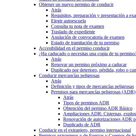
Obtener un nuevo permiso de conducir
Atrás
Requisitos, preparación y presentación a e
Elegir autoescuela
Consulta tu nota de examen
Traslado de expediente
Anulación de convocatoria de examen
Estado de tramitación de tu permiso
Accesibilidad en el permiso conducir
¿Ha caducado o necesitas una copia de tu permiso
Atrás
Renovar un permiso próximo a caducar
Duplicado por deterioro, pérdida, robo o ca
Conducir mercancías peligrosas
Atrás
Definición y tipos de mercancías peligrosas
Permisos para mercancías peligrosas (ADR)
Atrás
Tipos de permisos ADR
Obtención del permiso ADR Básico
Ampliaciones ADR: Cisternas, explosi
Renovación de autorizaciones ADR p
Duplicado de ADR
Conducir en el extranjero, permiso internacional
Permisos extranjeros y de Fuerzas y Cuerpos de S