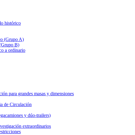
lo histórico
ico (Grupo A)
 (Grupo B)
co a ordinario
ción para grandes masas y dimensiones
a de Circulación
gacamiones y dúo-trailers)
vestigación extraordinarios
estricciones