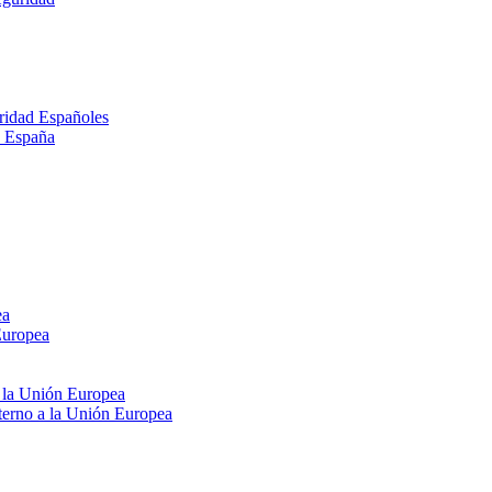
ridad Españoles
n España
ea
Europea
e la Unión Europea
xterno a la Unión Europea