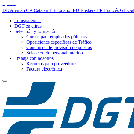
--
------
DE
Alemán
CA
Catalán
ES
Español
EU
Euskera
FR
Francés
GL
Gal
Transparencia
DGT en cifras
Selección y formación
Cursos para empleados públicos
Oposiciones específicas de Tráfico
Concursos de provisión de puestos
Selección de personal interino
Trabaja con nosotros
Recursos para proveedores
Factura electrónica