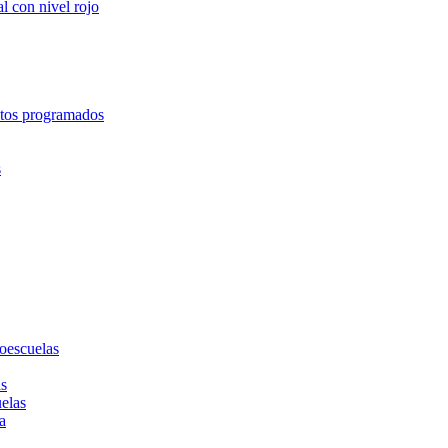
l con nivel rojo
entos programados
s
toescuelas
as
uelas
a