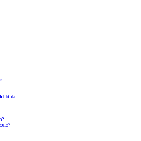
os
l titular
n?
culo?