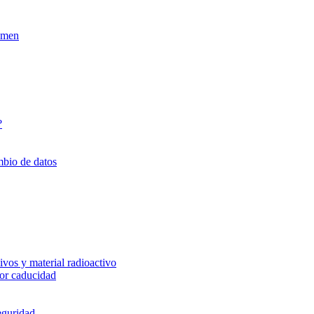
xamen
?
mbio de datos
vos y material radioactivo
or caducidad
eguridad