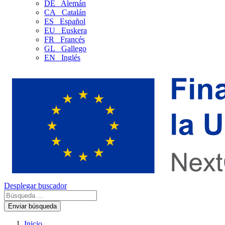
DE
Alemán
CA
Catalán
ES
Español
EU
Euskera
FR
Francés
GL
Gallego
EN
Inglés
Desplegar buscador
Enviar búsqueda
Inicio