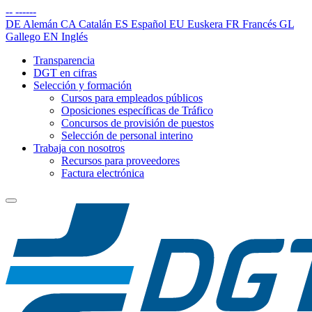
--
------
DE
Alemán
CA
Catalán
ES
Español
EU
Euskera
FR
Francés
GL
Gallego
EN
Inglés
Transparencia
DGT en cifras
Selección y formación
Cursos para empleados públicos
Oposiciones específicas de Tráfico
Concursos de provisión de puestos
Selección de personal interino
Trabaja con nosotros
Recursos para proveedores
Factura electrónica