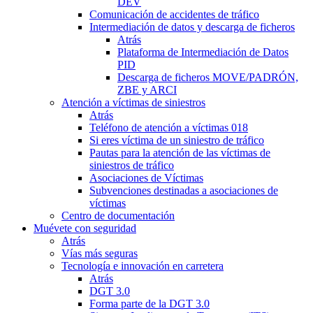
DEV
Comunicación de accidentes de tráfico
Intermediación de datos y descarga de ficheros
Atrás
Plataforma de Intermediación de Datos
PID
Descarga de ficheros MOVE/PADRÓN,
ZBE y ARCI
Atención a víctimas de siniestros
Atrás
Teléfono de atención a víctimas 018
Si eres víctima de un siniestro de tráfico
Pautas para la atención de las víctimas de
siniestros de tráfico
Asociaciones de Víctimas
Subvenciones destinadas a asociaciones de
víctimas
Centro de documentación
Muévete con seguridad
Atrás
Vías más seguras
Tecnología e innovación en carretera
Atrás
DGT 3.0
Forma parte de la DGT 3.0