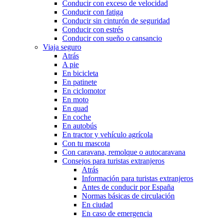
Conducir con exceso de velocidad
Conducir con fatiga
Conducir sin cinturón de seguridad
Conducir con estrés
Conducir con sueño o cansancio
Viaja seguro
Atrás
A pie
En bicicleta
En patinete
En ciclomotor
En moto
En quad
En coche
En autobús
En tractor y vehículo agrícola
Con tu mascota
Con caravana, remolque o autocaravana
Consejos para turistas extranjeros
Atrás
Información para turistas extranjeros
Antes de conducir por España
Normas básicas de circulación
En ciudad
En caso de emergencia