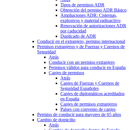
Tipos de permisos ADR
Obtención del permiso ADR Básico
Ampliaciones ADR: Cisternas,
explosivos y material radioactivo
Renovación de autorizaciones ADR
por caducidad
Duplicado de ADR
Conducir en el extranjero, permiso internacional
Permisos extranjeros y de Fuerzas y Cuerpos de
Seguridad
Atrás
Conducir con un permiso extranjero
Permisos válidos para conducir en España
Canjes de permisos
Atrás
Canjes de Fuerzas y Cuerpos de
Seguridad Españoles
Canjes de diplomáticos acreditados
en España
Canjes de permisos extranjeros
Países con convenio de canjes
Permiso de conducir para mayores de 65 años
Cambio de domicilio
Atrás