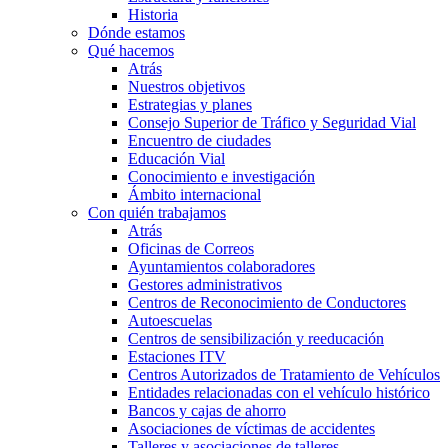
Historia
Dónde estamos
Qué hacemos
Atrás
Nuestros objetivos
Estrategias y planes
Consejo Superior de Tráfico y Seguridad Vial
Encuentro de ciudades
Educación Vial
Conocimiento e investigación
Ámbito internacional
Con quién trabajamos
Atrás
Oficinas de Correos
Ayuntamientos colaboradores
Gestores administrativos
Centros de Reconocimiento de Conductores
Autoescuelas
Centros de sensibilización y reeducación
Estaciones ITV
Centros Autorizados de Tratamiento de Vehículos
Entidades relacionadas con el vehículo histórico
Bancos y cajas de ahorro
Asociaciones de víctimas de accidentes
Talleres y asociaciones de talleres