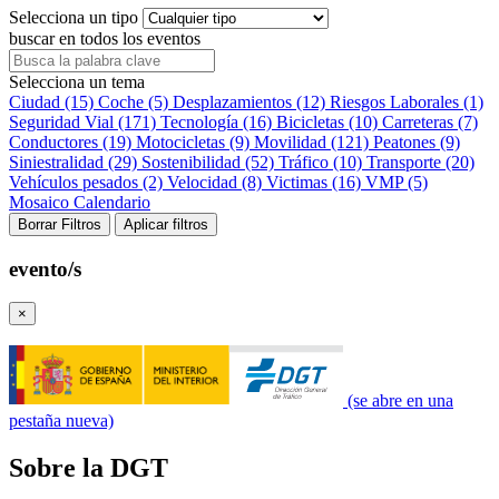
Selecciona un tipo
buscar en todos los eventos
Selecciona un tema
Ciudad (15)
Coche (5)
Desplazamientos (12)
Riesgos Laborales (1)
Seguridad Vial (171)
Tecnología (16)
Bicicletas (10)
Carreteras (7)
Conductores (19)
Motocicletas (9)
Movilidad (121)
Peatones (9)
Siniestralidad (29)
Sostenibilidad (52)
Tráfico (10)
Transporte (20)
Vehículos pesados (2)
Velocidad (8)
Victimas (16)
VMP (5)
Mosaico
Calendario
Borrar Filtros
Aplicar filtros
evento/s
×
(se abre en una
pestaña nueva)
Sobre la DGT