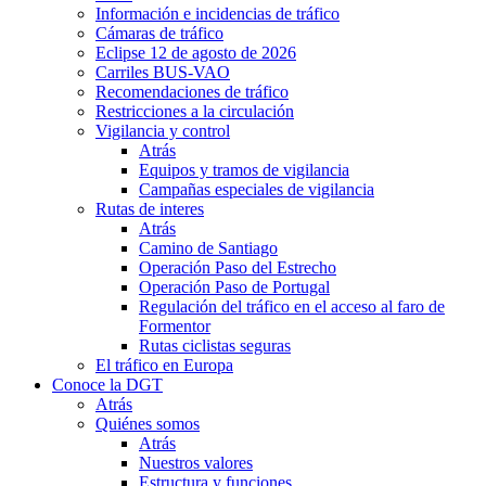
Información e incidencias de tráfico
Cámaras de tráfico
Eclipse 12 de agosto de 2026
Carriles BUS-VAO
Recomendaciones de tráfico
Restricciones a la circulación
Vigilancia y control
Atrás
Equipos y tramos de vigilancia
Campañas especiales de vigilancia
Rutas de interes
Atrás
Camino de Santiago
Operación Paso del Estrecho
Operación Paso de Portugal
Regulación del tráfico en el acceso al faro de
Formentor
Rutas ciclistas seguras
El tráfico en Europa
Conoce la DGT
Atrás
Quiénes somos
Atrás
Nuestros valores
Estructura y funciones