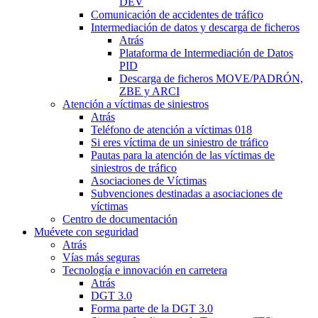
DEV
Comunicación de accidentes de tráfico
Intermediación de datos y descarga de ficheros
Atrás
Plataforma de Intermediación de Datos
PID
Descarga de ficheros MOVE/PADRÓN,
ZBE y ARCI
Atención a víctimas de siniestros
Atrás
Teléfono de atención a víctimas 018
Si eres víctima de un siniestro de tráfico
Pautas para la atención de las víctimas de
siniestros de tráfico
Asociaciones de Víctimas
Subvenciones destinadas a asociaciones de
víctimas
Centro de documentación
Muévete con seguridad
Atrás
Vías más seguras
Tecnología e innovación en carretera
Atrás
DGT 3.0
Forma parte de la DGT 3.0