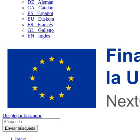
DE
Alemán
CA
Catalán
ES
Español
EU
Euskera
FR
Francés
GL
Gallego
EN
Inglés
Desplegar buscador
Enviar búsqueda
Inicio