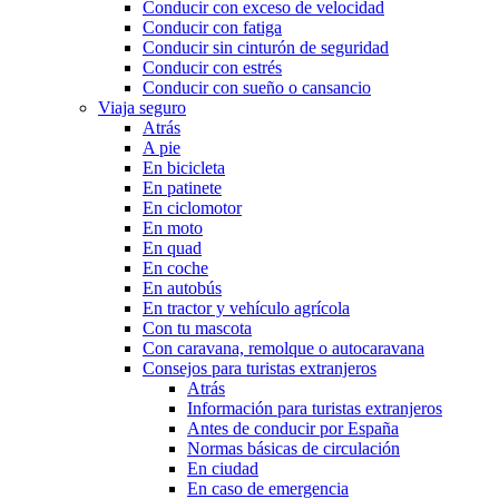
Conducir con exceso de velocidad
Conducir con fatiga
Conducir sin cinturón de seguridad
Conducir con estrés
Conducir con sueño o cansancio
Viaja seguro
Atrás
A pie
En bicicleta
En patinete
En ciclomotor
En moto
En quad
En coche
En autobús
En tractor y vehículo agrícola
Con tu mascota
Con caravana, remolque o autocaravana
Consejos para turistas extranjeros
Atrás
Información para turistas extranjeros
Antes de conducir por España
Normas básicas de circulación
En ciudad
En caso de emergencia