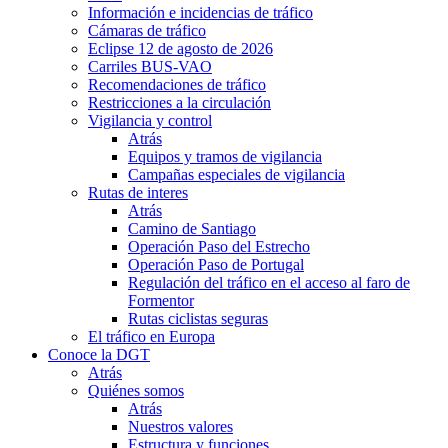
Información e incidencias de tráfico
Cámaras de tráfico
Eclipse 12 de agosto de 2026
Carriles BUS-VAO
Recomendaciones de tráfico
Restricciones a la circulación
Vigilancia y control
Atrás
Equipos y tramos de vigilancia
Campañas especiales de vigilancia
Rutas de interes
Atrás
Camino de Santiago
Operación Paso del Estrecho
Operación Paso de Portugal
Regulación del tráfico en el acceso al faro de
Formentor
Rutas ciclistas seguras
El tráfico en Europa
Conoce la DGT
Atrás
Quiénes somos
Atrás
Nuestros valores
Estructura y funciones