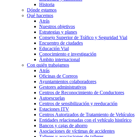
Historia
Dónde estamos
Qué hacemos
Atrás
Nuestros objetivos
Estrategias y planes
Consejo Superior de Tráfico y Seguridad Vial
Encuentro de ciudades
Educación Vial
Conocimiento e investigación
Ámbito internacional
Con quién trabajamos
Atrás
Oficinas de Correos
Ayuntamientos colaboradores
Gestores administrativos
Centros de Reconocimiento de Conductores
Autoescuelas
Centros de sensibilización y reeducación
Estaciones ITV
Centros Autorizados de Tratamiento de Vehículos
Entidades relacionadas con el vehículo histórico
Bancos y cajas de ahorro
Asociaciones de víctimas de accidentes
Talleres y asociaciones de talleres