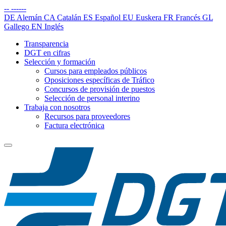
--
------
DE
Alemán
CA
Catalán
ES
Español
EU
Euskera
FR
Francés
GL
Gallego
EN
Inglés
Transparencia
DGT en cifras
Selección y formación
Cursos para empleados públicos
Oposiciones específicas de Tráfico
Concursos de provisión de puestos
Selección de personal interino
Trabaja con nosotros
Recursos para proveedores
Factura electrónica