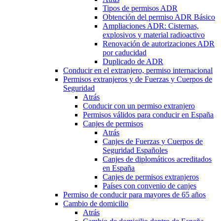
Tipos de permisos ADR
Obtención del permiso ADR Básico
Ampliaciones ADR: Cisternas,
explosivos y material radioactivo
Renovación de autorizaciones ADR
por caducidad
Duplicado de ADR
Conducir en el extranjero, permiso internacional
Permisos extranjeros y de Fuerzas y Cuerpos de
Seguridad
Atrás
Conducir con un permiso extranjero
Permisos válidos para conducir en España
Canjes de permisos
Atrás
Canjes de Fuerzas y Cuerpos de
Seguridad Españoles
Canjes de diplomáticos acreditados
en España
Canjes de permisos extranjeros
Países con convenio de canjes
Permiso de conducir para mayores de 65 años
Cambio de domicilio
Atrás