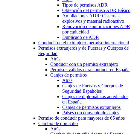
Tipos de permisos ADR
Obtención del permiso ADR Básico
Ampliaciones ADR: Cisternas,
explosivos y material radioactivo
Renovación de autorizaciones ADR
por caducidad
Duplicado de ADR
Conducir en el extranjero, permiso internacional
Permisos extranjeros y de Fuerzas y Cuerpos de
Seguridad
Atrás
Conducir con un permiso extranjero
Permisos válidos para conducir en España
Canjes de permisos
Atrás
Canjes de Fuerzas y Cuerpos de
Seguridad Españoles
Canjes de diplomáticos acreditados
en España
Canjes de permisos extranjeros
Países con convenio de canjes
Permiso de conducir para mayores de 65 años
Cambio de domicilio
Atrás