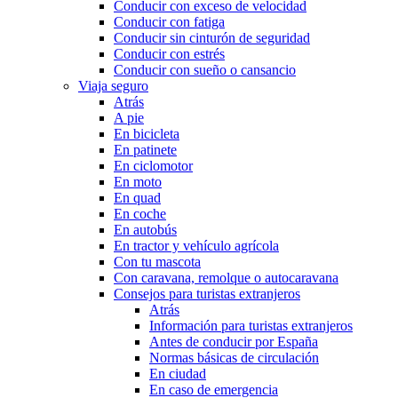
Conducir con exceso de velocidad
Conducir con fatiga
Conducir sin cinturón de seguridad
Conducir con estrés
Conducir con sueño o cansancio
Viaja seguro
Atrás
A pie
En bicicleta
En patinete
En ciclomotor
En moto
En quad
En coche
En autobús
En tractor y vehículo agrícola
Con tu mascota
Con caravana, remolque o autocaravana
Consejos para turistas extranjeros
Atrás
Información para turistas extranjeros
Antes de conducir por España
Normas básicas de circulación
En ciudad
En caso de emergencia