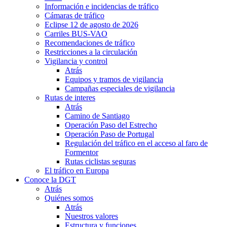
Información e incidencias de tráfico
Cámaras de tráfico
Eclipse 12 de agosto de 2026
Carriles BUS-VAO
Recomendaciones de tráfico
Restricciones a la circulación
Vigilancia y control
Atrás
Equipos y tramos de vigilancia
Campañas especiales de vigilancia
Rutas de interes
Atrás
Camino de Santiago
Operación Paso del Estrecho
Operación Paso de Portugal
Regulación del tráfico en el acceso al faro de
Formentor
Rutas ciclistas seguras
El tráfico en Europa
Conoce la DGT
Atrás
Quiénes somos
Atrás
Nuestros valores
Estructura y funciones