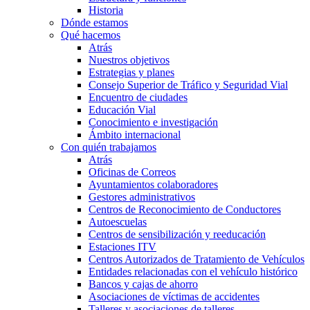
Historia
Dónde estamos
Qué hacemos
Atrás
Nuestros objetivos
Estrategias y planes
Consejo Superior de Tráfico y Seguridad Vial
Encuentro de ciudades
Educación Vial
Conocimiento e investigación
Ámbito internacional
Con quién trabajamos
Atrás
Oficinas de Correos
Ayuntamientos colaboradores
Gestores administrativos
Centros de Reconocimiento de Conductores
Autoescuelas
Centros de sensibilización y reeducación
Estaciones ITV
Centros Autorizados de Tratamiento de Vehículos
Entidades relacionadas con el vehículo histórico
Bancos y cajas de ahorro
Asociaciones de víctimas de accidentes
Talleres y asociaciones de talleres