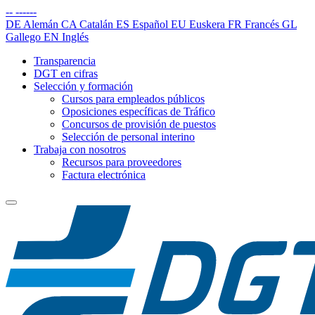
--
------
DE
Alemán
CA
Catalán
ES
Español
EU
Euskera
FR
Francés
GL
Gallego
EN
Inglés
Transparencia
DGT en cifras
Selección y formación
Cursos para empleados públicos
Oposiciones específicas de Tráfico
Concursos de provisión de puestos
Selección de personal interino
Trabaja con nosotros
Recursos para proveedores
Factura electrónica