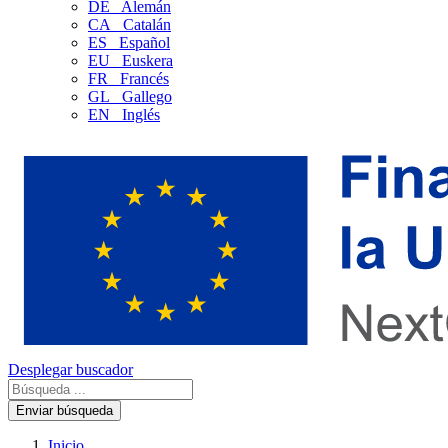
DE
Alemán
CA
Catalán
ES
Español
EU
Euskera
FR
Francés
GL
Gallego
EN
Inglés
Desplegar buscador
Enviar búsqueda
Inicio