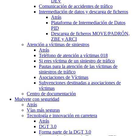
DEV
Comunicación de accidentes de tráfico
Intermediación de datos y descarga de ficheros
Atrás
Plataforma de Intermediación de Datos
PID
Descarga de ficheros MOVE/PADRÓN,
ZBE y ARCI
Atención a víctimas de siniestros
Atrás
Teléfono de atención a víctimas 018
Si eres víctima de un siniestro de tráfico
Pautas para la atención de las víctimas de
siniestros de tráfico
Asociaciones de Víctimas
Subvenciones destinadas a asociaciones de
víctimas
Centro de documentación
Muévete con seguridad
Atrás
Vías más seguras
Tecnología e innovación en carretera
Atrás
DGT 3.0
Forma parte de la DGT 3.0