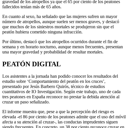
gravedad de los atropellos ya que el 65 por ciento de los peatones
fallecidos tenían más de 65 años.
En cuanto al sexo, ha señalado que las mujeres sufren un mayor
número de atropellos, aunque suelen ser menos graves, y destacó
que muchos de los siniestros mortales se produjeron sin que el
peatón hubiera cometido ninguna infracción.
Por último, destacó que los atropellos ocurridos durante el fin de
semana y en horario nocturno, aunque menos frecuentes, presentan
una mayor gravedad y probabilidad de resultar mortales.
PEATÓN DIGITAL
Los asistentes a la jornada han podido conocer los resultados del
estudio sobre ‘Comportamiento del peatón en los cruces’,
presentado por Jesús Barbero Quirós, técnico de estudios
cuantitativos de IO Investigación. Según este trabajo, uno de cada
tres peatones en España reconoce no prestar la debida atención al
cruzar un paso señalizado.
El informe muestra que, pese a que la percepción del riesgo es
elevada -el 86 por ciento de los peatones admite que el uso del móvil
afecta a su atención al cruzar-, las conductas imprudentes siguen
siendo frecuentes. En concreto, un 38 por ciento reconoce cruzar en