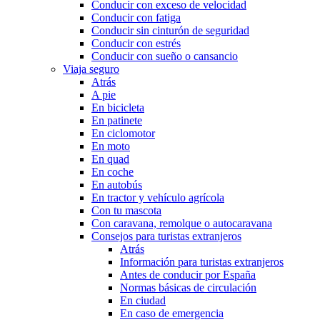
Conducir con exceso de velocidad
Conducir con fatiga
Conducir sin cinturón de seguridad
Conducir con estrés
Conducir con sueño o cansancio
Viaja seguro
Atrás
A pie
En bicicleta
En patinete
En ciclomotor
En moto
En quad
En coche
En autobús
En tractor y vehículo agrícola
Con tu mascota
Con caravana, remolque o autocaravana
Consejos para turistas extranjeros
Atrás
Información para turistas extranjeros
Antes de conducir por España
Normas básicas de circulación
En ciudad
En caso de emergencia