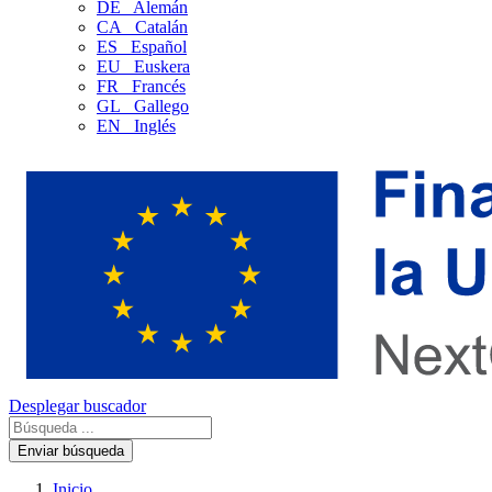
DE
Alemán
CA
Catalán
ES
Español
EU
Euskera
FR
Francés
GL
Gallego
EN
Inglés
Desplegar buscador
Enviar búsqueda
Inicio