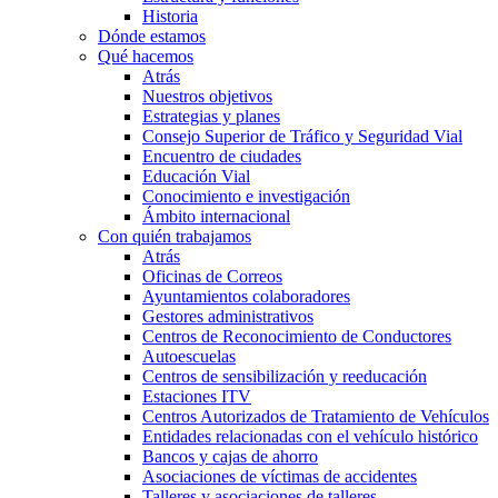
Historia
Dónde estamos
Qué hacemos
Atrás
Nuestros objetivos
Estrategias y planes
Consejo Superior de Tráfico y Seguridad Vial
Encuentro de ciudades
Educación Vial
Conocimiento e investigación
Ámbito internacional
Con quién trabajamos
Atrás
Oficinas de Correos
Ayuntamientos colaboradores
Gestores administrativos
Centros de Reconocimiento de Conductores
Autoescuelas
Centros de sensibilización y reeducación
Estaciones ITV
Centros Autorizados de Tratamiento de Vehículos
Entidades relacionadas con el vehículo histórico
Bancos y cajas de ahorro
Asociaciones de víctimas de accidentes
Talleres y asociaciones de talleres