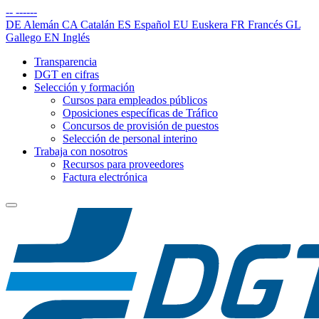
--
------
DE
Alemán
CA
Catalán
ES
Español
EU
Euskera
FR
Francés
GL
Gallego
EN
Inglés
Transparencia
DGT en cifras
Selección y formación
Cursos para empleados públicos
Oposiciones específicas de Tráfico
Concursos de provisión de puestos
Selección de personal interino
Trabaja con nosotros
Recursos para proveedores
Factura electrónica