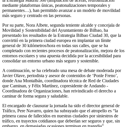
la Estrategia Madrid 360 (ampliación de aceras, reurbanización
mediante plataformas únicas, peatonalizaciones temporales y
permanentes…), han permitido avanzar a un modelo de movilidad
más seguro y centrado en las personas.
Por su parte, Nora Albete, segunda teniente alcalde y concejala de
Movilidad y Sostenibilidad del Ayuntamiento de Bilbao, ha
presentado los resultados de la Estrategia Bilbao Ciudad 30, que la
convirtió en la primera ciudad europea en implantar un límite
general de 30 kilómetros/hora en todas sus calles, que se ha
completado con recientes procesos de peatonalización, mejora de los
entornos escolares y una apuesta decidida por la accesibilidad para
consolidar un entorno urbano más seguro y sostenible.
A continuación, se ha celebrado una mesa de debate moderada por
Javier Olave, periodista y asesor de contenidos de ‘Ponle Freno’,
donde Ana Montalbán, coordinadora técnica de Red de Ciudades
que Caminan, y Félix Martínez, copresidente de Andando -
Coordinadora de Organizaciones, han reivindicado el derecho a
caminar de forma segura y saludable.
El encargado de clausurar la jornada ha sido el director general de
Tráfico, Pere Navarro, quien ha subrayado que el atropello es “la
primera causa de fallecidos en nuestras ciudades por siniestros de
tráfico, en trayectos cotidianos que deberían ser seguros y que, sin
embargo, en demasiadas ocasiones terminan en tragedia”.