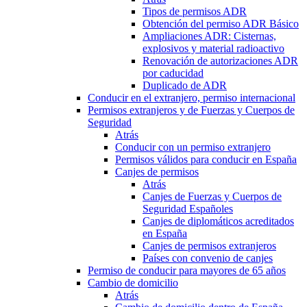
Tipos de permisos ADR
Obtención del permiso ADR Básico
Ampliaciones ADR: Cisternas,
explosivos y material radioactivo
Renovación de autorizaciones ADR
por caducidad
Duplicado de ADR
Conducir en el extranjero, permiso internacional
Permisos extranjeros y de Fuerzas y Cuerpos de
Seguridad
Atrás
Conducir con un permiso extranjero
Permisos válidos para conducir en España
Canjes de permisos
Atrás
Canjes de Fuerzas y Cuerpos de
Seguridad Españoles
Canjes de diplomáticos acreditados
en España
Canjes de permisos extranjeros
Países con convenio de canjes
Permiso de conducir para mayores de 65 años
Cambio de domicilio
Atrás