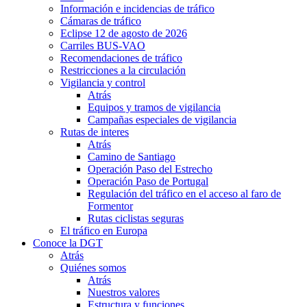
Información e incidencias de tráfico
Cámaras de tráfico
Eclipse 12 de agosto de 2026
Carriles BUS-VAO
Recomendaciones de tráfico
Restricciones a la circulación
Vigilancia y control
Atrás
Equipos y tramos de vigilancia
Campañas especiales de vigilancia
Rutas de interes
Atrás
Camino de Santiago
Operación Paso del Estrecho
Operación Paso de Portugal
Regulación del tráfico en el acceso al faro de
Formentor
Rutas ciclistas seguras
El tráfico en Europa
Conoce la DGT
Atrás
Quiénes somos
Atrás
Nuestros valores
Estructura y funciones