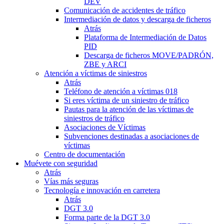
DEV
Comunicación de accidentes de tráfico
Intermediación de datos y descarga de ficheros
Atrás
Plataforma de Intermediación de Datos
PID
Descarga de ficheros MOVE/PADRÓN,
ZBE y ARCI
Atención a víctimas de siniestros
Atrás
Teléfono de atención a víctimas 018
Si eres víctima de un siniestro de tráfico
Pautas para la atención de las víctimas de
siniestros de tráfico
Asociaciones de Víctimas
Subvenciones destinadas a asociaciones de
víctimas
Centro de documentación
Muévete con seguridad
Atrás
Vías más seguras
Tecnología e innovación en carretera
Atrás
DGT 3.0
Forma parte de la DGT 3.0