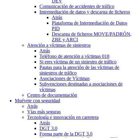
DEV
Comunicación de accidentes de tráfico
Intermediación de datos y descarga de ficheros
Atrás
Plataforma de Intermediación de Datos
PID
Descarga de ficheros MOVE/PADRÓN,
ZBE y ARCI
Atención a víctimas de siniestros
Atrás
Teléfono de atención a víctimas 018
Si eres víctima de un siniestro de tráfico
Pautas para la atención de las víctimas de
siniestros de tráfico
Asociaciones de Víctimas
Subvenciones destinadas a asociaciones de
víctimas
Centro de documentación
Muévete con seguridad
Atrás
Vías más seguras
Tecnología e innovación en carretera
Atrás
DGT 3.0
Forma parte de la DGT 3.0