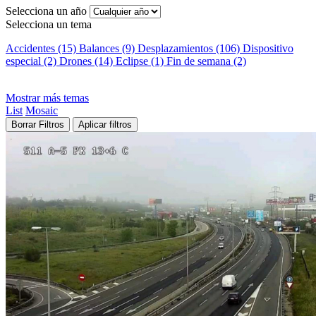
Selecciona un año
Selecciona un tema
Accidentes (15)
Balances (9)
Desplazamientos (106)
Dispositivo
especial (2)
Drones (14)
Eclipse (1)
Fin de semana (2)
Mostrar más temas
List
Mosaic
Borrar Filtros
Aplicar filtros