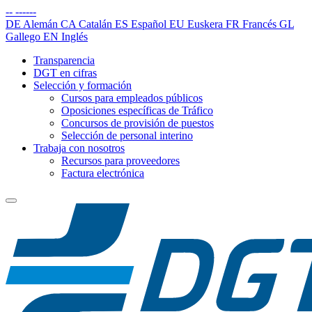
--
------
DE
Alemán
CA
Catalán
ES
Español
EU
Euskera
FR
Francés
GL
Gallego
EN
Inglés
Transparencia
DGT en cifras
Selección y formación
Cursos para empleados públicos
Oposiciones específicas de Tráfico
Concursos de provisión de puestos
Selección de personal interino
Trabaja con nosotros
Recursos para proveedores
Factura electrónica