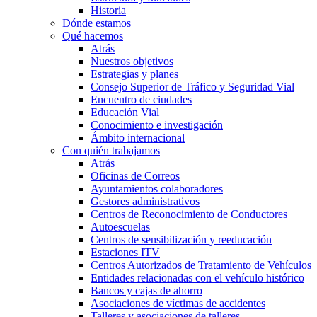
Historia
Dónde estamos
Qué hacemos
Atrás
Nuestros objetivos
Estrategias y planes
Consejo Superior de Tráfico y Seguridad Vial
Encuentro de ciudades
Educación Vial
Conocimiento e investigación
Ámbito internacional
Con quién trabajamos
Atrás
Oficinas de Correos
Ayuntamientos colaboradores
Gestores administrativos
Centros de Reconocimiento de Conductores
Autoescuelas
Centros de sensibilización y reeducación
Estaciones ITV
Centros Autorizados de Tratamiento de Vehículos
Entidades relacionadas con el vehículo histórico
Bancos y cajas de ahorro
Asociaciones de víctimas de accidentes
Talleres y asociaciones de talleres