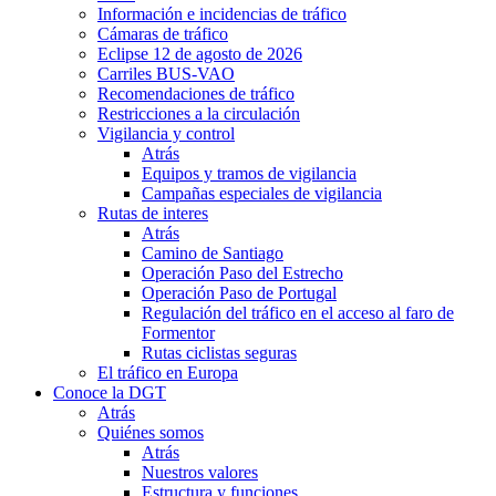
Información e incidencias de tráfico
Cámaras de tráfico
Eclipse 12 de agosto de 2026
Carriles BUS-VAO
Recomendaciones de tráfico
Restricciones a la circulación
Vigilancia y control
Atrás
Equipos y tramos de vigilancia
Campañas especiales de vigilancia
Rutas de interes
Atrás
Camino de Santiago
Operación Paso del Estrecho
Operación Paso de Portugal
Regulación del tráfico en el acceso al faro de
Formentor
Rutas ciclistas seguras
El tráfico en Europa
Conoce la DGT
Atrás
Quiénes somos
Atrás
Nuestros valores
Estructura y funciones