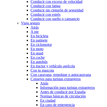
Conducir con exceso de velocidad
Conducir con fatiga
Conducir sin cinturón de seguridad
Conducir con estrés
Conducir con sueño o cansancio
Viaja seguro
Atrás
A pie
En bicicleta
En patinete
En ciclomotor
En moto
En quad
En coche
En autobús
En tractor y vehículo agrícola
Con tu mascota
Con caravana, remolque o autocaravana
Consejos para turistas extranjeros
Atrás
Información para turistas extranjeros
Antes de conducir por España
Normas básicas de circulación
En ciudad
En caso de emergencia