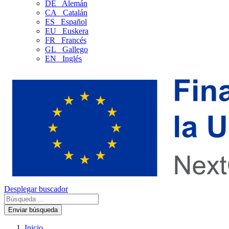
DE
Alemán
CA
Catalán
ES
Español
EU
Euskera
FR
Francés
GL
Gallego
EN
Inglés
Desplegar buscador
Enviar búsqueda
Inicio