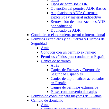
Tipos de permisos ADR
Obtención del permiso ADR Básico
Ampliaciones ADR: Cisternas,
explosivos y material radioactivo
Renovación de autorizaciones ADR
por caducidad
Duplicado de ADR
Conducir en el extranjero, permiso internacional
Permisos extranjeros y de Fuerzas y Cuerpos de
Seguridad
Atrás
Conducir con un permiso extranjero
Permisos válidos para conducir en España
Canjes de permisos
Atrás
Canjes de Fuerzas y Cuerpos de
Seguridad Españoles
Canjes de diplomáticos acreditados
en España
Canjes de permisos extranjeros
Países con convenio de canjes
Permiso de conducir para mayores de 65 años
Cambio de domicilio
Atrás