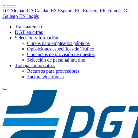
--
------
DE
Alemán
CA
Catalán
ES
Español
EU
Euskera
FR
Francés
GL
Gallego
EN
Inglés
Transparencia
DGT en cifras
Selección y formación
Cursos para empleados públicos
Oposiciones específicas de Tráfico
Concursos de provisión de puestos
Selección de personal interino
Trabaja con nosotros
Recursos para proveedores
Factura electrónica