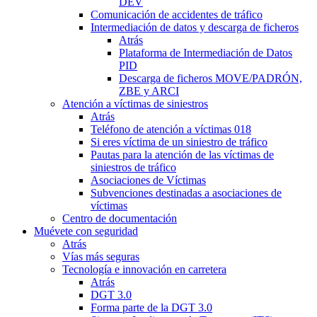
DEV
Comunicación de accidentes de tráfico
Intermediación de datos y descarga de ficheros
Atrás
Plataforma de Intermediación de Datos
PID
Descarga de ficheros MOVE/PADRÓN,
ZBE y ARCI
Atención a víctimas de siniestros
Atrás
Teléfono de atención a víctimas 018
Si eres víctima de un siniestro de tráfico
Pautas para la atención de las víctimas de
siniestros de tráfico
Asociaciones de Víctimas
Subvenciones destinadas a asociaciones de
víctimas
Centro de documentación
Muévete con seguridad
Atrás
Vías más seguras
Tecnología e innovación en carretera
Atrás
DGT 3.0
Forma parte de la DGT 3.0