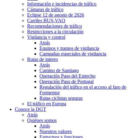
Información e incidencias de tráfico
Cámaras de tráfico
Eclipse 12 de agosto de 2026
Carriles BUS-VAO
Recomendaciones de tráfico
Restricciones a la circulación
Vigilancia y control
Atrás
Equipos y tramos de vigilancia
Campañas especiales de vigilancia
Rutas de interes
Atrás
Camino de Santiago
Operación Paso del Estrecho
Operación Paso de Portugal
Regulación del tráfico en el acceso al faro de
Formentor
Rutas ciclistas seguras
El tráfico en Europa
Conoce la DGT
Atrás
Quiénes somos
Atrás
Nuestros valores
Estructura y funciones