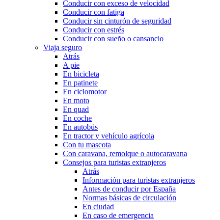
Conducir con exceso de velocidad
Conducir con fatiga
Conducir sin cinturón de seguridad
Conducir con estrés
Conducir con sueño o cansancio
Viaja seguro
Atrás
A pie
En bicicleta
En patinete
En ciclomotor
En moto
En quad
En coche
En autobús
En tractor y vehículo agrícola
Con tu mascota
Con caravana, remolque o autocaravana
Consejos para turistas extranjeros
Atrás
Información para turistas extranjeros
Antes de conducir por España
Normas básicas de circulación
En ciudad
En caso de emergencia