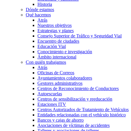
Historia
Dónde estamos
Qué hacemos
Atrás
Nuestros objetivos
Estrategias y planes
Consejo Superior de Tráfico y Seguridad Vial
Encuentro de ciudades
Educación Vial
Conocimiento e investigación
Ámbito internacional
Con quién trabajamos
Atrás
Oficinas de Correos
Ayuntamientos colaboradores
Gestores administrativos
Centros de Reconocimiento de Conductores
Autoescuelas
Centros de sensibilización y reeducación
Estaciones ITV
Centros Autorizados de Tratamiento de Vehículos
Entidades relacionadas con el vehículo histórico
Bancos y cajas de ahorro
Asociaciones de víctimas de accidentes
Talleres y asociaciones de talleres