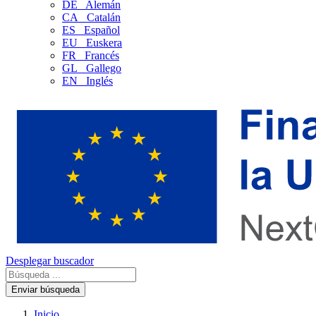
DE
Alemán
CA
Catalán
ES
Español
EU
Euskera
FR
Francés
GL
Gallego
EN
Inglés
Desplegar buscador
Enviar búsqueda
Inicio