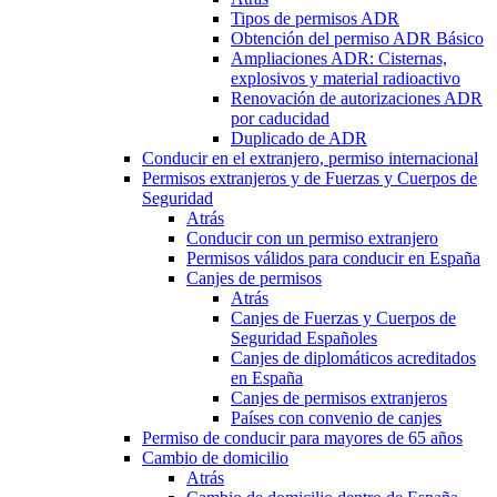
Tipos de permisos ADR
Obtención del permiso ADR Básico
Ampliaciones ADR: Cisternas,
explosivos y material radioactivo
Renovación de autorizaciones ADR
por caducidad
Duplicado de ADR
Conducir en el extranjero, permiso internacional
Permisos extranjeros y de Fuerzas y Cuerpos de
Seguridad
Atrás
Conducir con un permiso extranjero
Permisos válidos para conducir en España
Canjes de permisos
Atrás
Canjes de Fuerzas y Cuerpos de
Seguridad Españoles
Canjes de diplomáticos acreditados
en España
Canjes de permisos extranjeros
Países con convenio de canjes
Permiso de conducir para mayores de 65 años
Cambio de domicilio
Atrás