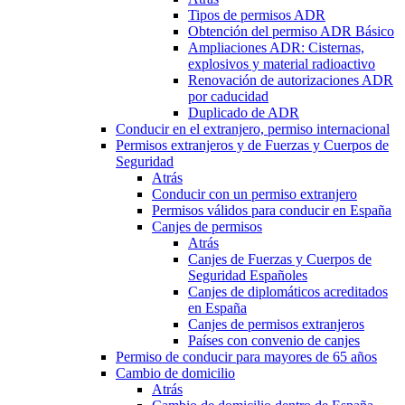
Tipos de permisos ADR
Obtención del permiso ADR Básico
Ampliaciones ADR: Cisternas,
explosivos y material radioactivo
Renovación de autorizaciones ADR
por caducidad
Duplicado de ADR
Conducir en el extranjero, permiso internacional
Permisos extranjeros y de Fuerzas y Cuerpos de
Seguridad
Atrás
Conducir con un permiso extranjero
Permisos válidos para conducir en España
Canjes de permisos
Atrás
Canjes de Fuerzas y Cuerpos de
Seguridad Españoles
Canjes de diplomáticos acreditados
en España
Canjes de permisos extranjeros
Países con convenio de canjes
Permiso de conducir para mayores de 65 años
Cambio de domicilio
Atrás