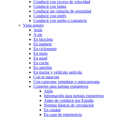
Conducir con exceso de velocidad
Conducir con fatiga
Conducir sin cinturón de seguridad
Conducir con estrés
Conducir con sueño o cansancio
Viaja seguro
Atrás
A pie
En bicicleta
En patinete
En ciclomotor
En moto
En quad
En coche
En autobús
En tractor y vehículo agrícola
Con tu mascota
Con caravana, remolque o autocaravana
Consejos para turistas extranjeros
Atrás
Información para turistas extranjeros
Antes de conducir por España
Normas básicas de circulación
En ciudad
En caso de emergencia