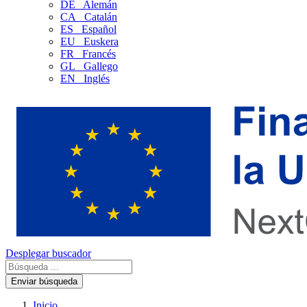
DE
Alemán
CA
Catalán
ES
Español
EU
Euskera
FR
Francés
GL
Gallego
EN
Inglés
Desplegar buscador
Enviar búsqueda
Inicio