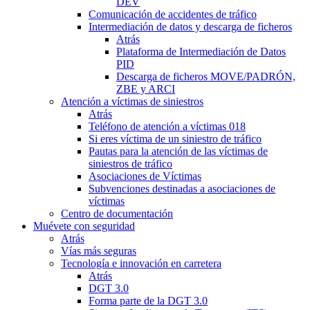
DEV
Comunicación de accidentes de tráfico
Intermediación de datos y descarga de ficheros
Atrás
Plataforma de Intermediación de Datos
PID
Descarga de ficheros MOVE/PADRÓN,
ZBE y ARCI
Atención a víctimas de siniestros
Atrás
Teléfono de atención a víctimas 018
Si eres víctima de un siniestro de tráfico
Pautas para la atención de las víctimas de
siniestros de tráfico
Asociaciones de Víctimas
Subvenciones destinadas a asociaciones de
víctimas
Centro de documentación
Muévete con seguridad
Atrás
Vías más seguras
Tecnología e innovación en carretera
Atrás
DGT 3.0
Forma parte de la DGT 3.0