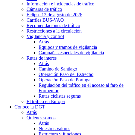
Información e incidencias de tráfico
Cámaras de tráfico
Eclipse 12 de agosto de 2026
Carriles BUS-VAO
Recomendaciones de tráfico
Restricciones a la circulación
Vigilancia y control
Atrás
Equipos y tramos de vigilancia
Campañas especiales de vigilancia
Rutas de interes
Atrás
Camino de Santiago
Operación Paso del Estrecho
Operación Paso de Portugal
Regulación del tráfico en el acceso al faro de
Formentor
Rutas ciclistas seguras
El tráfico en Europa
Conoce la DGT
Atrás
Quiénes somos
Atrás
Nuestros valores
Estructura y funciones