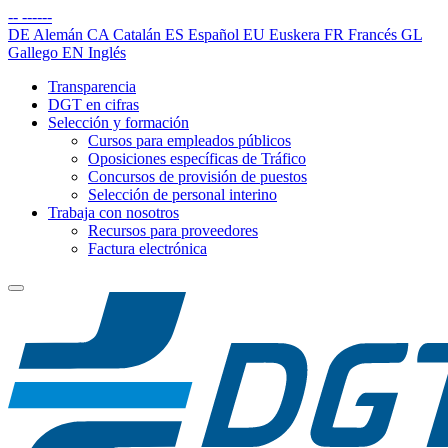
--
------
DE
Alemán
CA
Catalán
ES
Español
EU
Euskera
FR
Francés
GL
Gallego
EN
Inglés
Transparencia
DGT en cifras
Selección y formación
Cursos para empleados públicos
Oposiciones específicas de Tráfico
Concursos de provisión de puestos
Selección de personal interino
Trabaja con nosotros
Recursos para proveedores
Factura electrónica