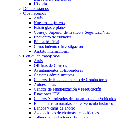
Historia
Dónde estamos
Qué hacemos
Atrás
Nuestros objetivos
Estrategias y planes
Consejo Superior de Tráfico y Seguridad Vial
Encuentro de ciudades
Educación Vial
Conocimiento e investigación
Ámbito internacional
Con quién trabajamos
Atrás
Oficinas de Correos
Ayuntamientos colaboradores
Gestores administrativos
Centros de Reconocimiento de Conductores
Autoescuelas
Centros de sensibilización y reeducación
Estaciones ITV
Centros Autorizados de Tratamiento de Vehículos
Entidades relacionadas con el vehículo histórico
Bancos y cajas de ahorro
Asociaciones de víctimas de accidentes
Talleres y asociaciones de talleres