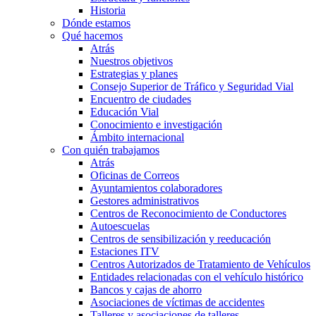
Historia
Dónde estamos
Qué hacemos
Atrás
Nuestros objetivos
Estrategias y planes
Consejo Superior de Tráfico y Seguridad Vial
Encuentro de ciudades
Educación Vial
Conocimiento e investigación
Ámbito internacional
Con quién trabajamos
Atrás
Oficinas de Correos
Ayuntamientos colaboradores
Gestores administrativos
Centros de Reconocimiento de Conductores
Autoescuelas
Centros de sensibilización y reeducación
Estaciones ITV
Centros Autorizados de Tratamiento de Vehículos
Entidades relacionadas con el vehículo histórico
Bancos y cajas de ahorro
Asociaciones de víctimas de accidentes
Talleres y asociaciones de talleres