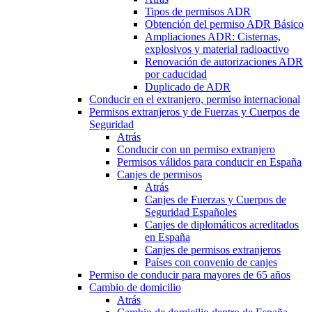
Tipos de permisos ADR
Obtención del permiso ADR Básico
Ampliaciones ADR: Cisternas,
explosivos y material radioactivo
Renovación de autorizaciones ADR
por caducidad
Duplicado de ADR
Conducir en el extranjero, permiso internacional
Permisos extranjeros y de Fuerzas y Cuerpos de
Seguridad
Atrás
Conducir con un permiso extranjero
Permisos válidos para conducir en España
Canjes de permisos
Atrás
Canjes de Fuerzas y Cuerpos de
Seguridad Españoles
Canjes de diplomáticos acreditados
en España
Canjes de permisos extranjeros
Países con convenio de canjes
Permiso de conducir para mayores de 65 años
Cambio de domicilio
Atrás