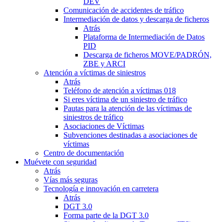
DEV
Comunicación de accidentes de tráfico
Intermediación de datos y descarga de ficheros
Atrás
Plataforma de Intermediación de Datos
PID
Descarga de ficheros MOVE/PADRÓN,
ZBE y ARCI
Atención a víctimas de siniestros
Atrás
Teléfono de atención a víctimas 018
Si eres víctima de un siniestro de tráfico
Pautas para la atención de las víctimas de
siniestros de tráfico
Asociaciones de Víctimas
Subvenciones destinadas a asociaciones de
víctimas
Centro de documentación
Muévete con seguridad
Atrás
Vías más seguras
Tecnología e innovación en carretera
Atrás
DGT 3.0
Forma parte de la DGT 3.0