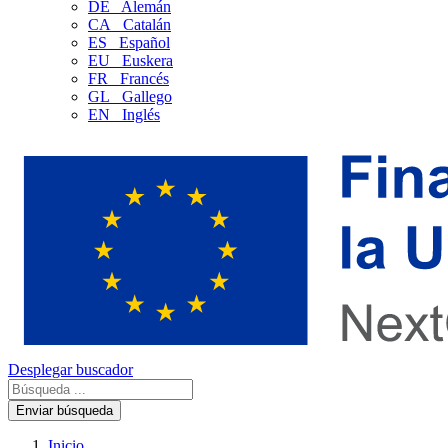
DE
Alemán
CA
Catalán
ES
Español
EU
Euskera
FR
Francés
GL
Gallego
EN
Inglés
Desplegar buscador
Enviar búsqueda
Inicio