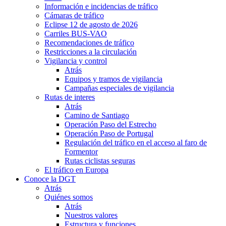
Información e incidencias de tráfico
Cámaras de tráfico
Eclipse 12 de agosto de 2026
Carriles BUS-VAO
Recomendaciones de tráfico
Restricciones a la circulación
Vigilancia y control
Atrás
Equipos y tramos de vigilancia
Campañas especiales de vigilancia
Rutas de interes
Atrás
Camino de Santiago
Operación Paso del Estrecho
Operación Paso de Portugal
Regulación del tráfico en el acceso al faro de
Formentor
Rutas ciclistas seguras
El tráfico en Europa
Conoce la DGT
Atrás
Quiénes somos
Atrás
Nuestros valores
Estructura y funciones