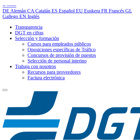
--
------
DE
Alemán
CA
Catalán
ES
Español
EU
Euskera
FR
Francés
GL
Gallego
EN
Inglés
Transparencia
DGT en cifras
Selección y formación
Cursos para empleados públicos
Oposiciones específicas de Tráfico
Concursos de provisión de puestos
Selección de personal interino
Trabaja con nosotros
Recursos para proveedores
Factura electrónica