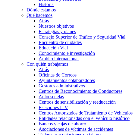
Historia
Dónde estamos
Qué hacemos
Atrás
Nuestros objetivos
Estrategias y planes
Consejo Superior de Tráfico y Seguridad Vial
Encuentro de ciudades
Educación Vial
Conocimiento e investigación
Ámbito internacional
Con quién trabajamos
Atrás
Oficinas de Correos
Ayuntamientos colaboradores
Gestores administrativos
Centros de Reconocimiento de Conductores
Autoescuelas
Centros de sensibilización y reeducación
Estaciones ITV
Centros Autorizados de Tratamiento de Vehículos
Entidades relacionadas con el vehículo histórico
Bancos y cajas de ahorro
Asociaciones de víctimas de accidentes
Talleres y asociaciones de talleres