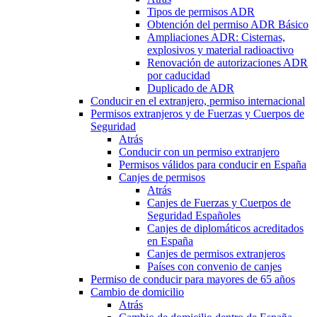
Tipos de permisos ADR
Obtención del permiso ADR Básico
Ampliaciones ADR: Cisternas,
explosivos y material radioactivo
Renovación de autorizaciones ADR
por caducidad
Duplicado de ADR
Conducir en el extranjero, permiso internacional
Permisos extranjeros y de Fuerzas y Cuerpos de
Seguridad
Atrás
Conducir con un permiso extranjero
Permisos válidos para conducir en España
Canjes de permisos
Atrás
Canjes de Fuerzas y Cuerpos de
Seguridad Españoles
Canjes de diplomáticos acreditados
en España
Canjes de permisos extranjeros
Países con convenio de canjes
Permiso de conducir para mayores de 65 años
Cambio de domicilio
Atrás