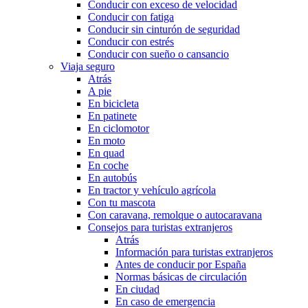
Conducir con exceso de velocidad
Conducir con fatiga
Conducir sin cinturón de seguridad
Conducir con estrés
Conducir con sueño o cansancio
Viaja seguro
Atrás
A pie
En bicicleta
En patinete
En ciclomotor
En moto
En quad
En coche
En autobús
En tractor y vehículo agrícola
Con tu mascota
Con caravana, remolque o autocaravana
Consejos para turistas extranjeros
Atrás
Información para turistas extranjeros
Antes de conducir por España
Normas básicas de circulación
En ciudad
En caso de emergencia