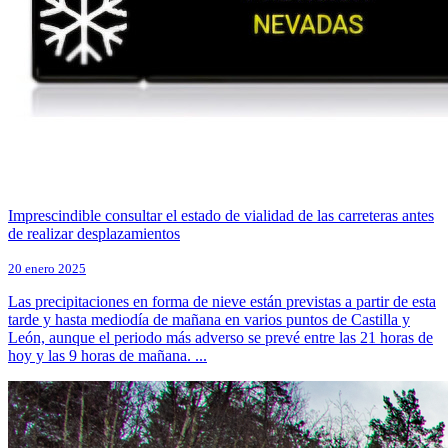
Imprescindible consultar el estado de vialidad de las carreteras antes
de realizar desplazamientos
20 enero 2025
Las precipitaciones en forma de nieve están previstas a partir de esta
tarde y hasta mediodía de mañana en varios puntos de Castilla y
León, aunque el periodo más adverso se prevé entre las 21 horas de
hoy y las 9 horas de mañana. ...