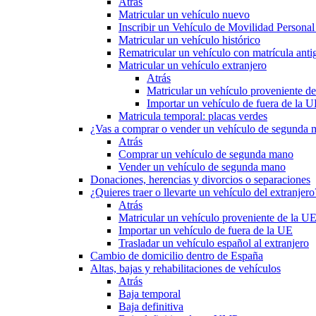
Atrás
Matricular un vehículo nuevo
Inscribir un Vehículo de Movilidad Person
Matricular un vehículo histórico
Rematricular un vehículo con matrícula anti
Matricular un vehículo extranjero
Atrás
Matricular un vehículo proveniente d
Importar un vehículo de fuera de la 
Matricula temporal: placas verdes
¿Vas a comprar o vender un vehículo de segunda
Atrás
Comprar un vehículo de segunda mano
Vender un vehículo de segunda mano
Donaciones, herencias y divorcios o separaciones
¿Quieres traer o llevarte un vehículo del extranjero
Atrás
Matricular un vehículo proveniente de la U
Importar un vehículo de fuera de la UE
Trasladar un vehículo español al extranjero
Cambio de domicilio dentro de España
Altas, bajas y rehabilitaciones de vehículos
Atrás
Baja temporal
Baja definitiva