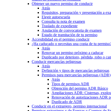
Obtener un nuevo permiso de conducir
Atrás
Requisitos, preparación y presentación a e
Elegir autoescuela
Consulta tu nota de examen
Traslado de expediente
Anulación de convocatoria de examen
Estado de tramitación de tu permiso
Accesibilidad en el permiso conducir
¿Ha caducado o necesitas una copia de tu permiso
Atrás
Renovar un permiso próximo a caducar
Duplicado por deterioro, pérdida, robo o ca
Conducir mercancías peligrosas
Atrás
Definición y tipos de mercancías peligrosas
Permisos para mercancías peligrosas (ADR)
Atrás
Tipos de permisos ADR
Obtención del permiso ADR Básico
Ampliaciones ADR: Cisternas, explosi
Renovación de autorizaciones ADR p
Duplicado de ADR
Conducir en el extranjero, permiso internacional
Permisos extranjeros y de Fuerzas y Cuerpos de S