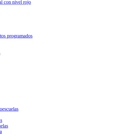
l con nivel rojo
entos programados
s
toescuelas
as
uelas
a