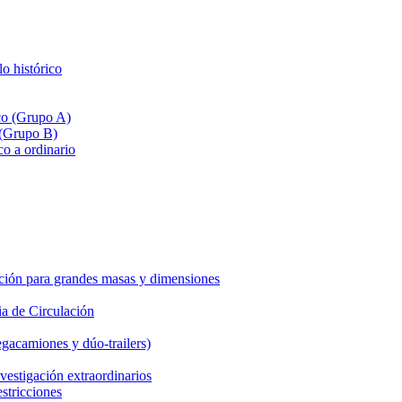
lo histórico
ico (Grupo A)
 (Grupo B)
co a ordinario
ción para grandes masas y dimensiones
a de Circulación
gacamiones y dúo-trailers)
vestigación extraordinarios
estricciones