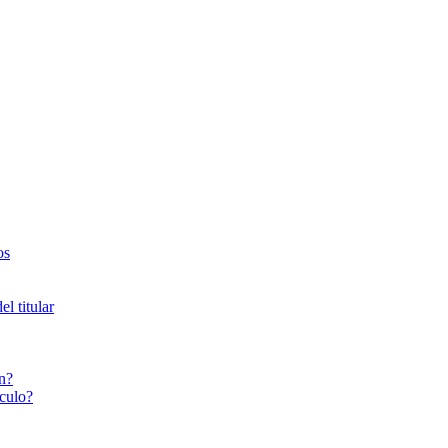
os
l titular
n?
culo?