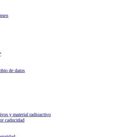
xamen
?
mbio de datos
vos y material radioactivo
or caducidad
eguridad