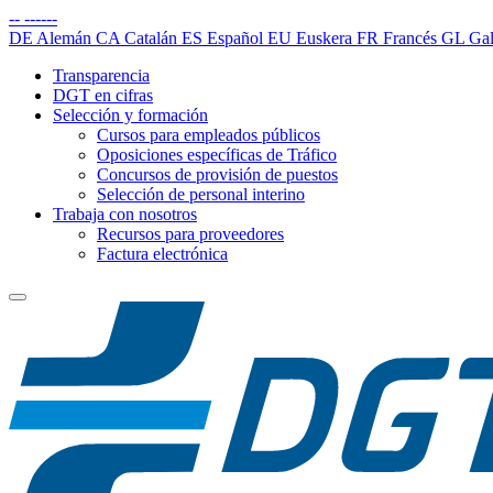
--
------
DE
Alemán
CA
Catalán
ES
Español
EU
Euskera
FR
Francés
GL
Gal
Transparencia
DGT en cifras
Selección y formación
Cursos para empleados públicos
Oposiciones específicas de Tráfico
Concursos de provisión de puestos
Selección de personal interino
Trabaja con nosotros
Recursos para proveedores
Factura electrónica