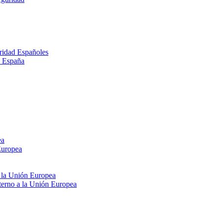
ridad Españoles
n España
ea
Europea
e la Unión Europea
xterno a la Unión Europea