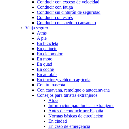
Conducir con exceso de velocidad
Conducir con fatiga
Conducir sin cinturón de seguridad
Conducir con estrés
Conducir con sueño o cansancio
Viaja seguro
Atrás
A pie
En bicicleta
En patinete
En ciclomotor
En moto
En quad
En coche
En autobús
En tractor y vehículo agrícola
Con tu mascota
Con caravana, remolque o autocaravana
Consejos para turistas extranjeros
Atrás
Información para turistas extranjeros
Antes de conducir por España
Normas básicas de circulación
En ciudad
En caso de emergencia