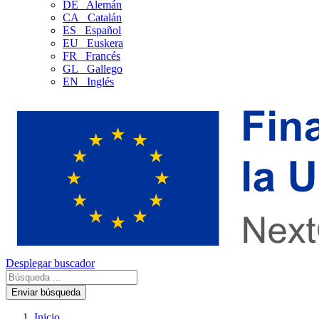
DE
Alemán
CA
Catalán
ES
Español
EU
Euskera
FR
Francés
GL
Gallego
EN
Inglés
Desplegar buscador
Enviar búsqueda
Inicio