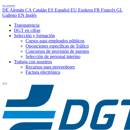
--
------
DE
Alemán
CA
Catalán
ES
Español
EU
Euskera
FR
Francés
GL
Gallego
EN
Inglés
Transparencia
DGT en cifras
Selección y formación
Cursos para empleados públicos
Oposiciones específicas de Tráfico
Concursos de provisión de puestos
Selección de personal interino
Trabaja con nosotros
Recursos para proveedores
Factura electrónica