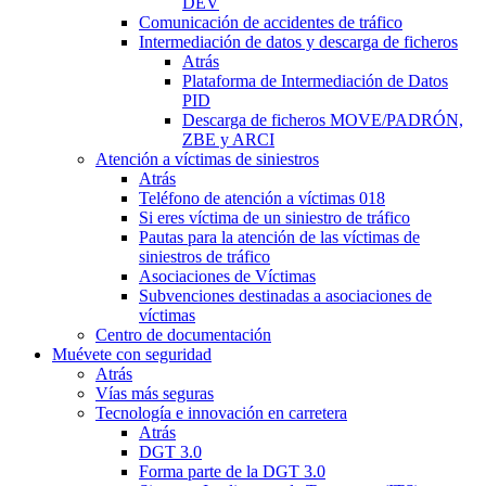
DEV
Comunicación de accidentes de tráfico
Intermediación de datos y descarga de ficheros
Atrás
Plataforma de Intermediación de Datos
PID
Descarga de ficheros MOVE/PADRÓN,
ZBE y ARCI
Atención a víctimas de siniestros
Atrás
Teléfono de atención a víctimas 018
Si eres víctima de un siniestro de tráfico
Pautas para la atención de las víctimas de
siniestros de tráfico
Asociaciones de Víctimas
Subvenciones destinadas a asociaciones de
víctimas
Centro de documentación
Muévete con seguridad
Atrás
Vías más seguras
Tecnología e innovación en carretera
Atrás
DGT 3.0
Forma parte de la DGT 3.0