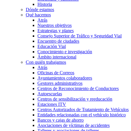
Historia
Dónde estamos
Qué hacemos
Atrás
Nuestros objetivos
Estrategias y planes
Consejo Superior de Tráfico y Seguridad Vial
Encuentro de ciudades
Educación Vial
Conocimiento e investigación
Ámbito internacional
Con quién trabajamos
Atrás
Oficinas de Correos
Ayuntamientos colaboradores
Gestores administrativos
Centros de Reconocimiento de Conductores
Autoescuelas
Centros de sensibilización y reeducación
Estaciones ITV
Centros Autorizados de Tratamiento de Vehículos
Entidades relacionadas con el vehículo histórico
Bancos y cajas de ahorro
Asociaciones de víctimas de accidentes
Talleres y asociaciones de talleres