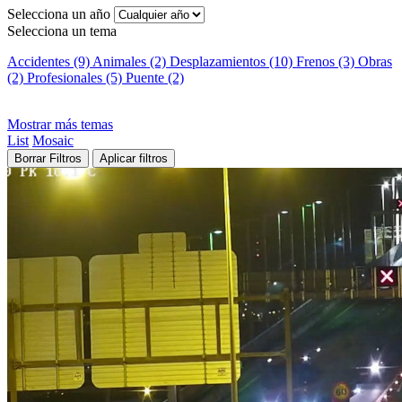
Selecciona un año
Selecciona un tema
Accidentes (9)
Animales (2)
Desplazamientos (10)
Frenos (3)
Obras
(2)
Profesionales (5)
Puente (2)
Mostrar más temas
List
Mosaic
Borrar Filtros
Aplicar filtros