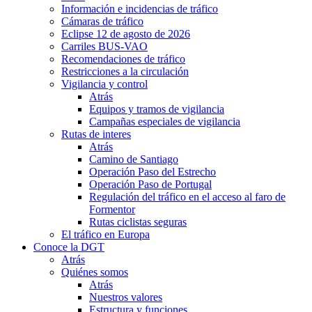
Información e incidencias de tráfico
Cámaras de tráfico
Eclipse 12 de agosto de 2026
Carriles BUS-VAO
Recomendaciones de tráfico
Restricciones a la circulación
Vigilancia y control
Atrás
Equipos y tramos de vigilancia
Campañas especiales de vigilancia
Rutas de interes
Atrás
Camino de Santiago
Operación Paso del Estrecho
Operación Paso de Portugal
Regulación del tráfico en el acceso al faro de
Formentor
Rutas ciclistas seguras
El tráfico en Europa
Conoce la DGT
Atrás
Quiénes somos
Atrás
Nuestros valores
Estructura y funciones