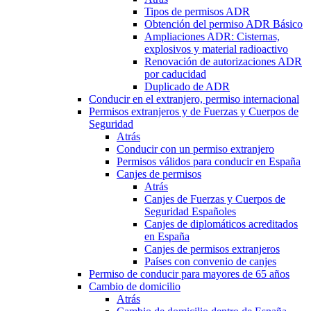
Tipos de permisos ADR
Obtención del permiso ADR Básico
Ampliaciones ADR: Cisternas,
explosivos y material radioactivo
Renovación de autorizaciones ADR
por caducidad
Duplicado de ADR
Conducir en el extranjero, permiso internacional
Permisos extranjeros y de Fuerzas y Cuerpos de
Seguridad
Atrás
Conducir con un permiso extranjero
Permisos válidos para conducir en España
Canjes de permisos
Atrás
Canjes de Fuerzas y Cuerpos de
Seguridad Españoles
Canjes de diplomáticos acreditados
en España
Canjes de permisos extranjeros
Países con convenio de canjes
Permiso de conducir para mayores de 65 años
Cambio de domicilio
Atrás