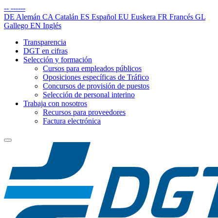
--
------
DE
Alemán
CA
Catalán
ES
Español
EU
Euskera
FR
Francés
GL
Gallego
EN
Inglés
Transparencia
DGT en cifras
Selección y formación
Cursos para empleados públicos
Oposiciones específicas de Tráfico
Concursos de provisión de puestos
Selección de personal interino
Trabaja con nosotros
Recursos para proveedores
Factura electrónica