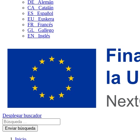
DE
Alemán
CA
Catalán
ES
Español
EU
Euskera
FR
Francés
GL
Gallego
EN
Inglés
Desplegar buscador
Enviar búsqueda
Inicio