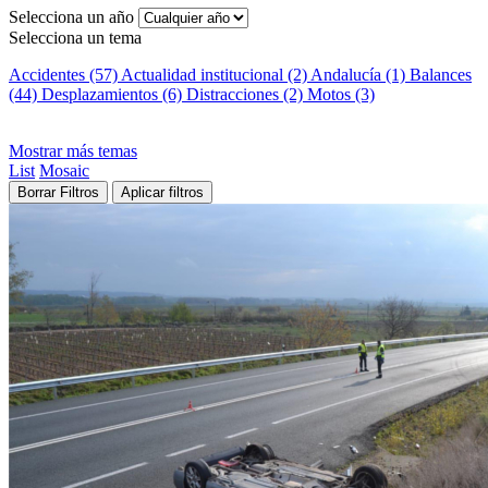
Selecciona un año
Selecciona un tema
Accidentes (57)
Actualidad institucional (2)
Andalucía (1)
Balances
(44)
Desplazamientos (6)
Distracciones (2)
Motos (3)
Mostrar más temas
List
Mosaic
Borrar Filtros
Aplicar filtros