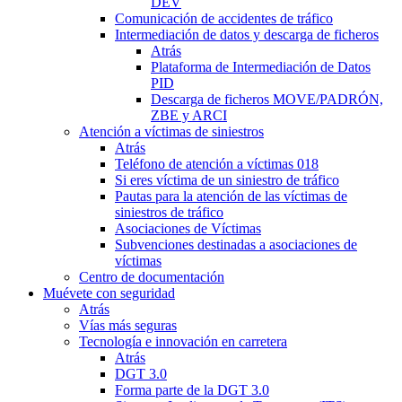
DEV
Comunicación de accidentes de tráfico
Intermediación de datos y descarga de ficheros
Atrás
Plataforma de Intermediación de Datos
PID
Descarga de ficheros MOVE/PADRÓN,
ZBE y ARCI
Atención a víctimas de siniestros
Atrás
Teléfono de atención a víctimas 018
Si eres víctima de un siniestro de tráfico
Pautas para la atención de las víctimas de
siniestros de tráfico
Asociaciones de Víctimas
Subvenciones destinadas a asociaciones de
víctimas
Centro de documentación
Muévete con seguridad
Atrás
Vías más seguras
Tecnología e innovación en carretera
Atrás
DGT 3.0
Forma parte de la DGT 3.0