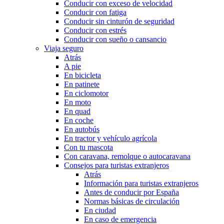
Conducir con exceso de velocidad
Conducir con fatiga
Conducir sin cinturón de seguridad
Conducir con estrés
Conducir con sueño o cansancio
Viaja seguro
Atrás
A pie
En bicicleta
En patinete
En ciclomotor
En moto
En quad
En coche
En autobús
En tractor y vehículo agrícola
Con tu mascota
Con caravana, remolque o autocaravana
Consejos para turistas extranjeros
Atrás
Información para turistas extranjeros
Antes de conducir por España
Normas básicas de circulación
En ciudad
En caso de emergencia