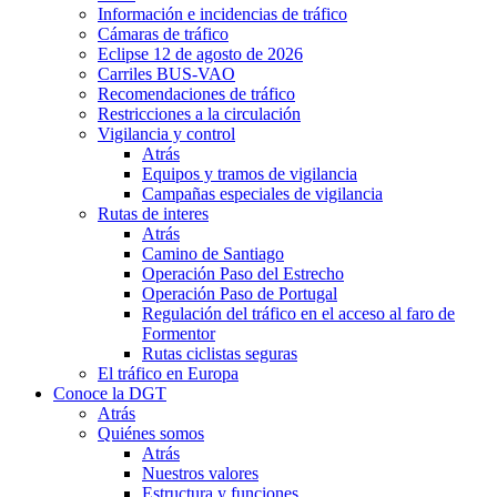
Información e incidencias de tráfico
Cámaras de tráfico
Eclipse 12 de agosto de 2026
Carriles BUS-VAO
Recomendaciones de tráfico
Restricciones a la circulación
Vigilancia y control
Atrás
Equipos y tramos de vigilancia
Campañas especiales de vigilancia
Rutas de interes
Atrás
Camino de Santiago
Operación Paso del Estrecho
Operación Paso de Portugal
Regulación del tráfico en el acceso al faro de
Formentor
Rutas ciclistas seguras
El tráfico en Europa
Conoce la DGT
Atrás
Quiénes somos
Atrás
Nuestros valores
Estructura y funciones