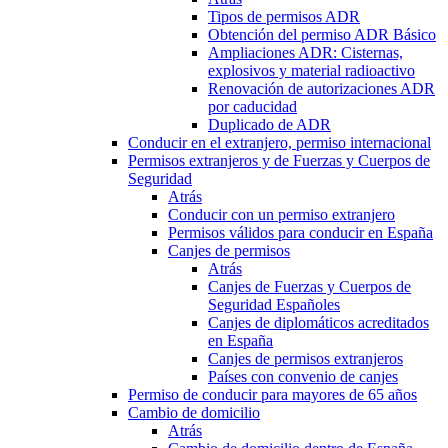
Tipos de permisos ADR
Obtención del permiso ADR Básico
Ampliaciones ADR: Cisternas,
explosivos y material radioactivo
Renovación de autorizaciones ADR
por caducidad
Duplicado de ADR
Conducir en el extranjero, permiso internacional
Permisos extranjeros y de Fuerzas y Cuerpos de
Seguridad
Atrás
Conducir con un permiso extranjero
Permisos válidos para conducir en España
Canjes de permisos
Atrás
Canjes de Fuerzas y Cuerpos de
Seguridad Españoles
Canjes de diplomáticos acreditados
en España
Canjes de permisos extranjeros
Países con convenio de canjes
Permiso de conducir para mayores de 65 años
Cambio de domicilio
Atrás