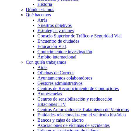
Historia
Dónde estamos
Qué hacemos
Atrás
Nuestros objetivos
Estrategias y planes
Consejo Superior de Tráfico y Seguridad Vial
Encuentro de ciudades
Educación Vial
Conocimiento e investigación
Ámbito internacional
Con quién trabajamos
Atrás
Oficinas de Correos
Ayuntamientos colaboradores
Gestores administrativos
Centros de Reconocimiento de Conductores
Autoescuelas
Centros de sensibilización y reeducación
Estaciones ITV
Centros Autorizados de Tratamiento de Vehículos
Entidades relacionadas con el vehículo histórico
Bancos y cajas de ahorro
Asociaciones de víctimas de accidentes
Talleres y asociaciones de talleres