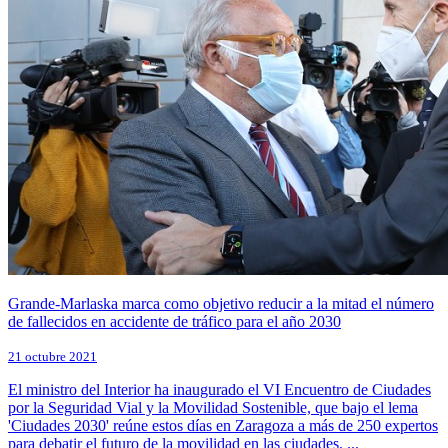
Grande-Marlaska marca como objetivo reducir a la mitad el número
de fallecidos en accidente de tráfico para el año 2030
21 octubre 2021
El ministro del Interior ha inaugurado el VI Encuentro de Ciudades
por la Seguridad Vial y la Movilidad Sostenible, que bajo el lema
'Ciudades 2030' reúne estos días en Zaragoza a más de 250 expertos
para debatir el futuro de la movilidad en las ciudades. ...