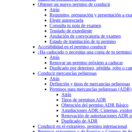
Obtener un nuevo permiso de conducir
Atrás
Requisitos, preparación y presentación a e
Elegir autoescuela
Consulta tu nota de examen
Traslado de expediente
Anulación de convocatoria de examen
Estado de tramitación de tu permiso
Accesibilidad en el permiso conducir
¿Ha caducado o necesitas una copia de tu permiso
Atrás
Renovar un permiso próximo a caducar
Duplicado por deterioro, pérdida, robo o ca
Conducir mercancías peligrosas
Atrás
Definición y tipos de mercancías peligrosas
Permisos para mercancías peligrosas (ADR)
Atrás
Tipos de permisos ADR
Obtención del permiso ADR Básico
Ampliaciones ADR: Cisternas, explosi
Renovación de autorizaciones ADR p
Duplicado de ADR
Conducir en el extranjero, permiso internacional
Permisos extranjeros y de Fuerzas y Cuerpos de S