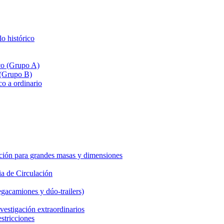
lo histórico
ico (Grupo A)
 (Grupo B)
co a ordinario
ción para grandes masas y dimensiones
a de Circulación
gacamiones y dúo-trailers)
vestigación extraordinarios
estricciones