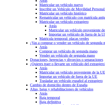
Atrás
Matricular un vehículo nuevo
Inscribir un Vehículo de Movilidad Person
Matricular un vehículo histórico
Rematricular un vehículo con matrícula anti
Matricular un vehículo extranjero
Atrás
Matricular un vehículo proveniente d
Importar un vehículo de fuera de la 
Matricula temporal: placas verdes
¿Vas a comprar o vender un vehículo de segunda
Atrás
Comprar un vehículo de segunda mano
Vender un vehículo de segunda mano
Donaciones, herencias y divorcios o separaciones
¿Quieres traer o llevarte un vehículo del extranjero
Atrás
Matricular un vehículo proveniente de la U
Importar un vehículo de fuera de la UE
Trasladar un vehículo español al extranjero
Cambio de domicilio dentro de España
Altas, bajas y rehabilitaciones de vehículos
Atrás
Baja temporal
Baja definitiva