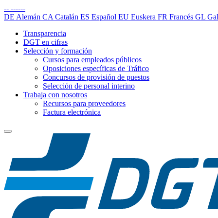
--
------
DE
Alemán
CA
Catalán
ES
Español
EU
Euskera
FR
Francés
GL
Gal
Transparencia
DGT en cifras
Selección y formación
Cursos para empleados públicos
Oposiciones específicas de Tráfico
Concursos de provisión de puestos
Selección de personal interino
Trabaja con nosotros
Recursos para proveedores
Factura electrónica