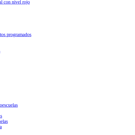
l con nivel rojo
entos programados
s
toescuelas
as
uelas
a