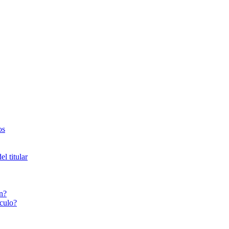
os
l titular
n?
culo?