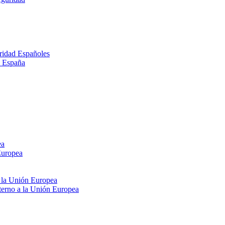
ridad Españoles
n España
ea
Europea
e la Unión Europea
xterno a la Unión Europea