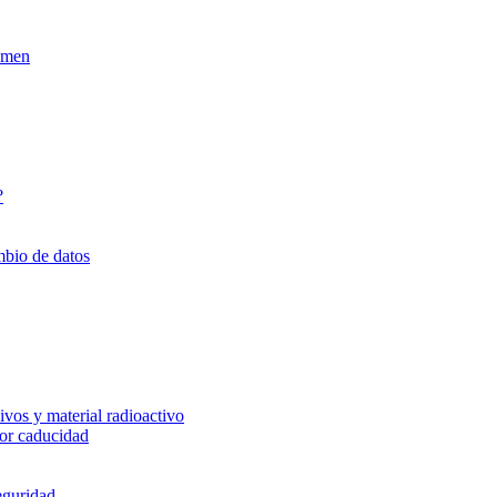
xamen
?
mbio de datos
vos y material radioactivo
or caducidad
eguridad