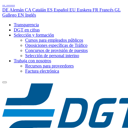
--
------
DE
Alemán
CA
Catalán
ES
Español
EU
Euskera
FR
Francés
GL
Gallego
EN
Inglés
Transparencia
DGT en cifras
Selección y formación
Cursos para empleados públicos
Oposiciones específicas de Tráfico
Concursos de provisión de puestos
Selección de personal interino
Trabaja con nosotros
Recursos para proveedores
Factura electrónica