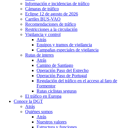
Información e incidencias de tráfico
Cámaras de tráfico
Eclipse 12 de agosto de 2026
Carriles BUS-VAO
Recomendaciones de tráfico
Restricciones a la circulación
Vigilancia y control
Atrás
Equipos y tramos de vigilancia
Campañas especiales de vigilancia
Rutas de interes
Atrás
Camino de Santiago
Operación Paso del Estrecho
Operación Paso de Portugal
Regulación del tráfico en el acceso al faro de
Formentor
Rutas ciclistas seguras
El tráfico en Europa
Conoce la DGT
Atrás
Quiénes somos
Atrás
Nuestros valores
Estructura y funciones