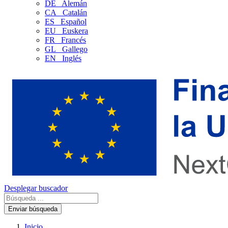
DE
Alemán
CA
Catalán
ES
Español
EU
Euskera
FR
Francés
GL
Gallego
EN
Inglés
Desplegar buscador
Enviar búsqueda
Inicio