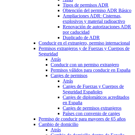
Tipos de permisos ADR
Obtención del permiso ADR Básico
Ampliaciones ADR: Cisternas,
explosivos y material radioactivo
Renovación de autorizaciones ADR
por caducidad
Duplicado de ADR
Conducir en el extranjero, permiso internacional
Permisos extranjeros y de Fuerzas y Cuerpos de
Seguridad
Atrás
Conducir con un permiso extranjero
Permisos válidos para conducir en España
Canjes de permisos
Atrás
Canjes de Fuerzas y Cuerpos de
Seguridad Españoles
Canjes de diplomáticos acreditados
en España
Canjes de permisos extranjeros
Países con convenio de canjes
Permiso de conducir para mayores de 65 años
Cambio de domicilio
Atrás