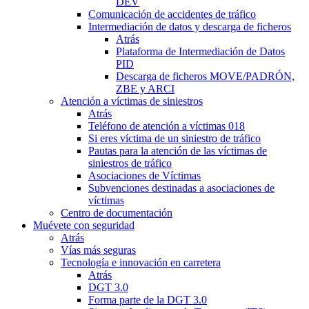
DEV
Comunicación de accidentes de tráfico
Intermediación de datos y descarga de ficheros
Atrás
Plataforma de Intermediación de Datos
PID
Descarga de ficheros MOVE/PADRÓN,
ZBE y ARCI
Atención a víctimas de siniestros
Atrás
Teléfono de atención a víctimas 018
Si eres víctima de un siniestro de tráfico
Pautas para la atención de las víctimas de
siniestros de tráfico
Asociaciones de Víctimas
Subvenciones destinadas a asociaciones de
víctimas
Centro de documentación
Muévete con seguridad
Atrás
Vías más seguras
Tecnología e innovación en carretera
Atrás
DGT 3.0
Forma parte de la DGT 3.0