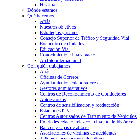
Historia
Dónde estamos
Qué hacemos
Atrás
Nuestros objetivos
Estrategias y planes
Consejo Superior de Tráfico y Seguridad Vial
Encuentro de ciudades
Educación Vial
Conocimiento e investigación
Ámbito internacional
Con quién trabajamos
Atrás
Oficinas de Correos
Ayuntamientos colaboradores
Gestores administrativos
Centros de Reconocimiento de Conductores
Autoescuelas
Centros de sensibilización y reeducación
Estaciones ITV
Centros Autorizados de Tratamiento de Vehículos
Entidades relacionadas con el vehículo histórico
Bancos y cajas de ahorro
Asociaciones de víctimas de accidentes
Talleres y asociaciones de talleres