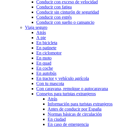
Conducir con exceso de velocidad
Conducir con fatiga
Conducir sin cinturón de seguridad
Conducir con estrés
Conducir con sueño o cansancio
Viaja seguro
Atrás
A pie
En bicicleta
En patinete
En ciclomotor
En moto
En quad
En coche
En autobús
En tractor y vehículo agrícola
Con tu mascota
Con caravana, remolque o autocaravana
Consejos para turistas extranjeros
Atrás
Información para turistas extranjeros
Antes de conducir por España
Normas básicas de circulación
En ciudad
En caso de emergencia