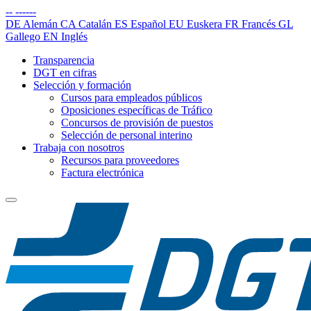
--
------
DE
Alemán
CA
Catalán
ES
Español
EU
Euskera
FR
Francés
GL
Gallego
EN
Inglés
Transparencia
DGT en cifras
Selección y formación
Cursos para empleados públicos
Oposiciones específicas de Tráfico
Concursos de provisión de puestos
Selección de personal interino
Trabaja con nosotros
Recursos para proveedores
Factura electrónica