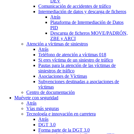
DEV
Comunicación de accidentes de tráfico
Intermediación de datos y descarga de ficheros
Atrás
Plataforma de Intermediación de Datos
PID
Descarga de ficheros MOVE/PADRÓN,
ZBE y ARCI
Atención a víctimas de siniestros
Atrás
Teléfono de atención a víctimas 018
Si eres víctima de un siniestro de tráfico
Pautas para la atención de las víctimas de
siniestros de tráfico
Asociaciones de Víctimas
Subvenciones destinadas a asociaciones de
víctimas
Centro de documentación
Muévete con seguridad
Atrás
Vías más seguras
Tecnología e innovación en carretera
Atrás
DGT 3.0
Forma parte de la DGT 3.0