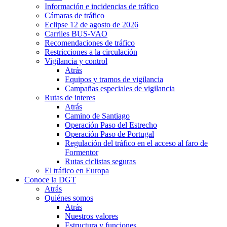
Información e incidencias de tráfico
Cámaras de tráfico
Eclipse 12 de agosto de 2026
Carriles BUS-VAO
Recomendaciones de tráfico
Restricciones a la circulación
Vigilancia y control
Atrás
Equipos y tramos de vigilancia
Campañas especiales de vigilancia
Rutas de interes
Atrás
Camino de Santiago
Operación Paso del Estrecho
Operación Paso de Portugal
Regulación del tráfico en el acceso al faro de
Formentor
Rutas ciclistas seguras
El tráfico en Europa
Conoce la DGT
Atrás
Quiénes somos
Atrás
Nuestros valores
Estructura y funciones