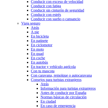
Conducir con exceso de velocidad
Conducir con fatiga
Conducir sin cinturón de seguridad
Conducir con estrés
Conducir con sueño o cansancio
Viaja seguro
Atrás
A pie
En bicicleta
En patinete
En ciclomotor
En moto
En quad
En coche
En autobús
En tractor y vehículo agrícola
Con tu mascota
Con caravana, remolque o autocaravana
Consejos para turistas extranjeros
Atrás
Información para turistas extranjeros
Antes de conducir por España
Normas básicas de circulación
En ciudad
En caso de emergencia