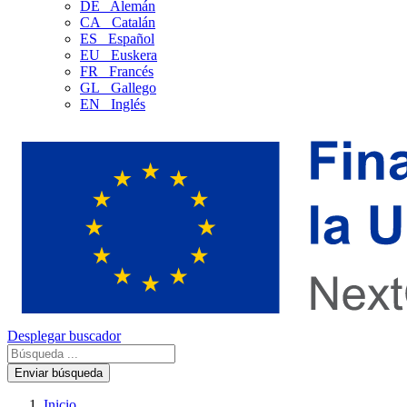
DE
Alemán
CA
Catalán
ES
Español
EU
Euskera
FR
Francés
GL
Gallego
EN
Inglés
Desplegar buscador
Enviar búsqueda
Inicio