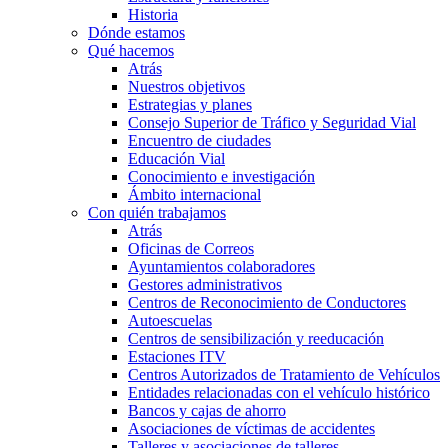
Historia
Dónde estamos
Qué hacemos
Atrás
Nuestros objetivos
Estrategias y planes
Consejo Superior de Tráfico y Seguridad Vial
Encuentro de ciudades
Educación Vial
Conocimiento e investigación
Ámbito internacional
Con quién trabajamos
Atrás
Oficinas de Correos
Ayuntamientos colaboradores
Gestores administrativos
Centros de Reconocimiento de Conductores
Autoescuelas
Centros de sensibilización y reeducación
Estaciones ITV
Centros Autorizados de Tratamiento de Vehículos
Entidades relacionadas con el vehículo histórico
Bancos y cajas de ahorro
Asociaciones de víctimas de accidentes
Talleres y asociaciones de talleres