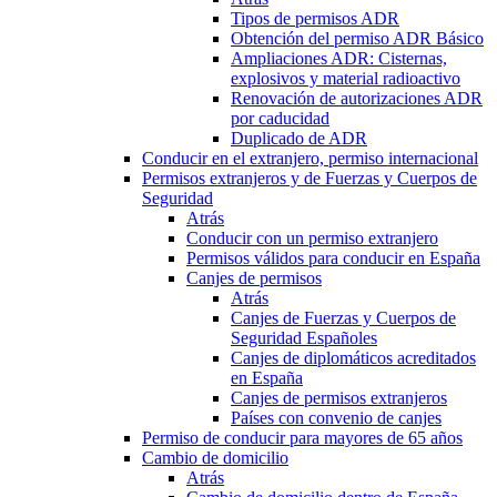
Tipos de permisos ADR
Obtención del permiso ADR Básico
Ampliaciones ADR: Cisternas,
explosivos y material radioactivo
Renovación de autorizaciones ADR
por caducidad
Duplicado de ADR
Conducir en el extranjero, permiso internacional
Permisos extranjeros y de Fuerzas y Cuerpos de
Seguridad
Atrás
Conducir con un permiso extranjero
Permisos válidos para conducir en España
Canjes de permisos
Atrás
Canjes de Fuerzas y Cuerpos de
Seguridad Españoles
Canjes de diplomáticos acreditados
en España
Canjes de permisos extranjeros
Países con convenio de canjes
Permiso de conducir para mayores de 65 años
Cambio de domicilio
Atrás