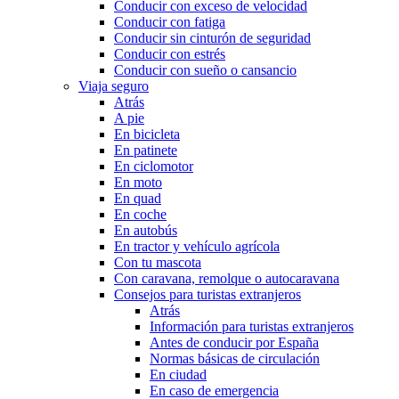
Conducir con exceso de velocidad
Conducir con fatiga
Conducir sin cinturón de seguridad
Conducir con estrés
Conducir con sueño o cansancio
Viaja seguro
Atrás
A pie
En bicicleta
En patinete
En ciclomotor
En moto
En quad
En coche
En autobús
En tractor y vehículo agrícola
Con tu mascota
Con caravana, remolque o autocaravana
Consejos para turistas extranjeros
Atrás
Información para turistas extranjeros
Antes de conducir por España
Normas básicas de circulación
En ciudad
En caso de emergencia