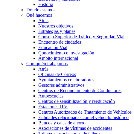
Historia
Dónde estamos
Qué hacemos
Atrás
Nuestros objetivos
Estrategias y planes
Consejo Superior de Tráfico y Seguridad Vial
Encuentro de ciudades
Educación Vial
Conocimiento e investigación
Ámbito internacional
Con quién trabajamos
Atrás
Oficinas de Correos
Ayuntamientos colaboradores
Gestores administrativos
Centros de Reconocimiento de Conductores
Autoescuelas
Centros de sensibilización y reeducación
Estaciones ITV
Centros Autorizados de Tratamiento de Vehículos
Entidades relacionadas con el vehículo histórico
Bancos y cajas de ahorro
Asociaciones de víctimas de accidentes
Talleres y asociaciones de talleres