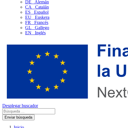
DE
Alemán
CA
Catalán
ES
Español
EU
Euskera
FR
Francés
GL
Gallego
EN
Inglés
Desplegar buscador
Enviar búsqueda
Inicio