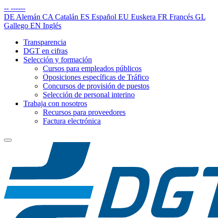
--
------
DE
Alemán
CA
Catalán
ES
Español
EU
Euskera
FR
Francés
GL
Gallego
EN
Inglés
Transparencia
DGT en cifras
Selección y formación
Cursos para empleados públicos
Oposiciones específicas de Tráfico
Concursos de provisión de puestos
Selección de personal interino
Trabaja con nosotros
Recursos para proveedores
Factura electrónica