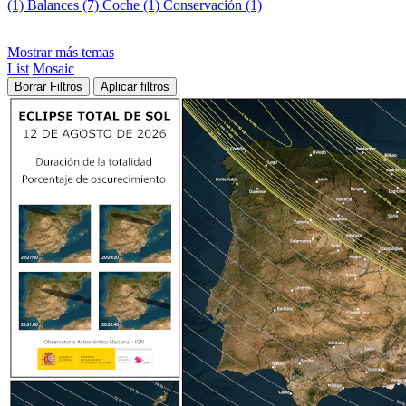
(1)
Balances (7)
Coche (1)
Conservación (1)
Mostrar más temas
List
Mosaic
Borrar Filtros
Aplicar filtros