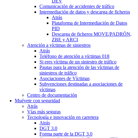
DEV
Comunicación de accidentes de tráfico
Intermediación de datos y descarga de ficheros
Atrás
Plataforma de Intermediación de Datos
PID
Descarga de ficheros MOVE/PADRÓN,
ZBE y ARCI
Atención a víctimas de siniestros
Atrás
Teléfono de atención a víctimas 018
Si eres víctima de un siniestro de tráfico
Pautas para la atención de las víctimas de
siniestros de tráfico
Asociaciones de Víctimas
Subvenciones destinadas a asociaciones de
víctimas
Centro de documentación
Muévete con seguridad
Atrás
Vías más seguras
Tecnología e innovación en carretera
Atrás
DGT 3.0
Forma parte de la DGT 3.0