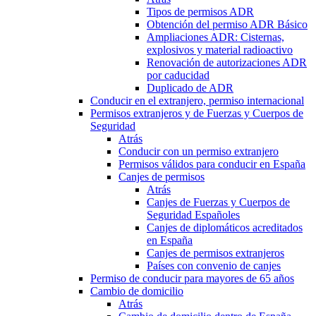
Tipos de permisos ADR
Obtención del permiso ADR Básico
Ampliaciones ADR: Cisternas,
explosivos y material radioactivo
Renovación de autorizaciones ADR
por caducidad
Duplicado de ADR
Conducir en el extranjero, permiso internacional
Permisos extranjeros y de Fuerzas y Cuerpos de
Seguridad
Atrás
Conducir con un permiso extranjero
Permisos válidos para conducir en España
Canjes de permisos
Atrás
Canjes de Fuerzas y Cuerpos de
Seguridad Españoles
Canjes de diplomáticos acreditados
en España
Canjes de permisos extranjeros
Países con convenio de canjes
Permiso de conducir para mayores de 65 años
Cambio de domicilio
Atrás