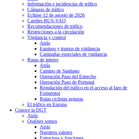
Información e incidencias de tráfico
Cámaras de tráfico
Eclipse 12 de agosto de 2026
Carriles BUS-VAO
Recomendaciones de tráfico
Restricciones a la circulación
Vigilancia y control
Atrás
Equipos y tramos de vigilancia
Campañas especiales de vigilancia
Rutas de interes
Atrás
Camino de Santiago
Operación Paso del Estrecho
Operación Paso de Portugal
Regulación del tráfico en el acceso al faro de
Formentor
Rutas ciclistas seguras
El tráfico en Europa
Conoce la DGT
Atrás
Quiénes somos
Atrás
Nuestros valores
Estructura y funciones