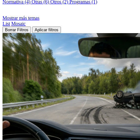
Normativa (4)
Otras (6)
Otros (2)
Programas (1)
Mostrar más temas
List
Mosaic
Borrar Filtros
Aplicar filtros