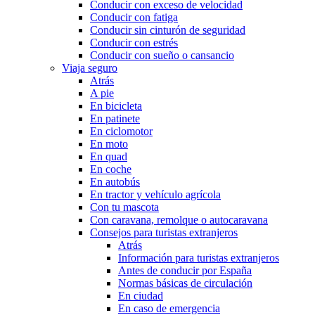
Conducir con exceso de velocidad
Conducir con fatiga
Conducir sin cinturón de seguridad
Conducir con estrés
Conducir con sueño o cansancio
Viaja seguro
Atrás
A pie
En bicicleta
En patinete
En ciclomotor
En moto
En quad
En coche
En autobús
En tractor y vehículo agrícola
Con tu mascota
Con caravana, remolque o autocaravana
Consejos para turistas extranjeros
Atrás
Información para turistas extranjeros
Antes de conducir por España
Normas básicas de circulación
En ciudad
En caso de emergencia