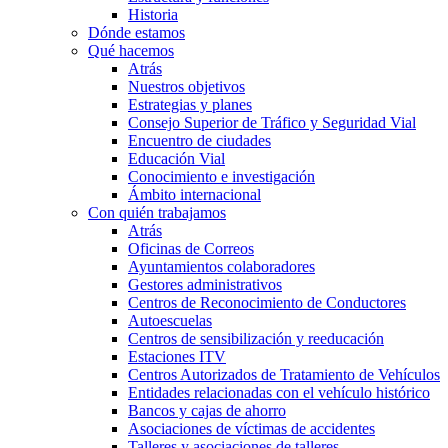
Historia
Dónde estamos
Qué hacemos
Atrás
Nuestros objetivos
Estrategias y planes
Consejo Superior de Tráfico y Seguridad Vial
Encuentro de ciudades
Educación Vial
Conocimiento e investigación
Ámbito internacional
Con quién trabajamos
Atrás
Oficinas de Correos
Ayuntamientos colaboradores
Gestores administrativos
Centros de Reconocimiento de Conductores
Autoescuelas
Centros de sensibilización y reeducación
Estaciones ITV
Centros Autorizados de Tratamiento de Vehículos
Entidades relacionadas con el vehículo histórico
Bancos y cajas de ahorro
Asociaciones de víctimas de accidentes
Talleres y asociaciones de talleres