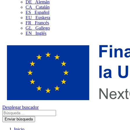
DE
Alemán
CA
Catalán
ES
Español
EU
Euskera
FR
Francés
GL
Gallego
EN
Inglés
Desplegar buscador
Enviar búsqueda
Inicio