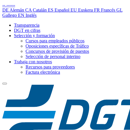
--
------
DE
Alemán
CA
Catalán
ES
Español
EU
Euskera
FR
Francés
GL
Gallego
EN
Inglés
Transparencia
DGT en cifras
Selección y formación
Cursos para empleados públicos
Oposiciones específicas de Tráfico
Concursos de provisión de puestos
Selección de personal interino
Trabaja con nosotros
Recursos para proveedores
Factura electrónica