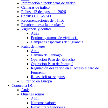
Información e incidencias de tráfico
Cámaras de tráfico
Eclipse 12 de agosto de 2026
Carriles BUS-VAO
Recomendaciones de tráfico
Restricciones a la circulación
Vigilancia y control
Atrás
Equipos y tramos de vigilancia
Campañas especiales de vigilancia
Rutas de interes
Atrás
Camino de Santiago
Operación Paso del Estrecho
Operación Paso de Portugal
Regulación del tráfico en el acceso al faro de
Formentor
Rutas ciclistas seguras
El tráfico en Europa
Conoce la DGT
Atrás
Quiénes somos
Atrás
Nuestros valores
Estructura y funciones