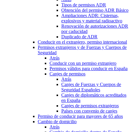
Tipos de permisos ADR
Obtención del permiso ADR Básico
Ampliaciones ADR: Cisternas,
explosivos y material radioactivo
Renovación de autorizaciones ADR
por caducidad
Duplicado de ADR
Conducir en el extranjero, permiso internacional
Permisos extranjeros y de Fuerzas y Cuerpos de
Seguridad
Atrás
Conducir con un permiso extranjero
Permisos válidos para conducir en España
Canjes de permisos
Atrás
Canjes de Fuerzas y Cuerpos de
Seguridad Españoles
Canjes de diplomáticos acreditados
en España
Canjes de permisos extranjeros
Países con convenio de canjes
Permiso de conducir para mayores de 65 años
Cambio de domicilio
Atrás