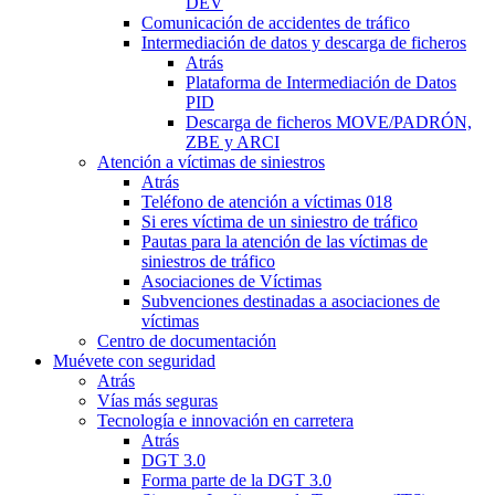
DEV
Comunicación de accidentes de tráfico
Intermediación de datos y descarga de ficheros
Atrás
Plataforma de Intermediación de Datos
PID
Descarga de ficheros MOVE/PADRÓN,
ZBE y ARCI
Atención a víctimas de siniestros
Atrás
Teléfono de atención a víctimas 018
Si eres víctima de un siniestro de tráfico
Pautas para la atención de las víctimas de
siniestros de tráfico
Asociaciones de Víctimas
Subvenciones destinadas a asociaciones de
víctimas
Centro de documentación
Muévete con seguridad
Atrás
Vías más seguras
Tecnología e innovación en carretera
Atrás
DGT 3.0
Forma parte de la DGT 3.0