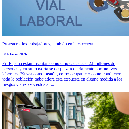
Proteger a los trabajadores, también en la carretera
18 febrero 2026
En España están inscritas como empleadas casi 23 millones de
personas y en su mayoría se desplazan diariamente por motivos
laborales. Ya sea como peatón, como ocupante o como conductor,
toda la población trabajadora está expuesta en alguna medida a los
riesgos viales asociados al ...