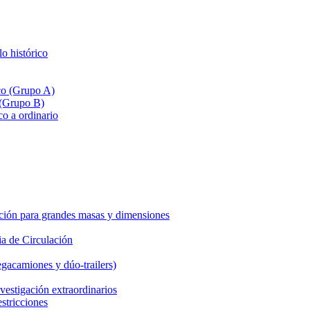
lo histórico
ico (Grupo A)
 (Grupo B)
co a ordinario
ción para grandes masas y dimensiones
a de Circulación
gacamiones y dúo-trailers)
vestigación extraordinarios
estricciones