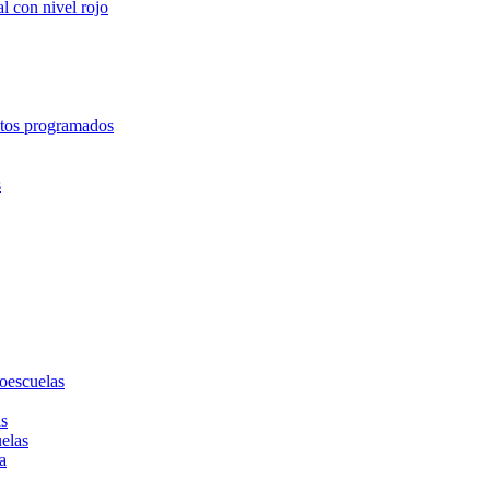
l con nivel rojo
entos programados
s
toescuelas
as
uelas
a