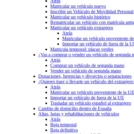
Atrás
Matricular un vehículo nuevo
Inscribir un Vehículo de Movilidad Person
Matricular un vehículo histórico
Rematricular un vehículo con matrícula anti
Matricular un vehículo extranjero
Atrás
Matricular un vehículo proveniente d
Importar un vehículo de fuera de la 
Matricula temporal: placas verdes
¿Vas a comprar o vender un vehículo de segunda
Atrás
Comprar un vehículo de segunda mano
Vender un vehículo de segunda mano
Donaciones, herencias y divorcios o separaciones
¿Quieres traer o llevarte un vehículo del extranjero
Atrás
Matricular un vehículo proveniente de la U
Importar un vehículo de fuera de la UE
Trasladar un vehículo español al extranjero
Cambio de domicilio dentro de España
Altas, bajas y rehabilitaciones de vehículos
Atrás
Baja temporal
Baja definitiva