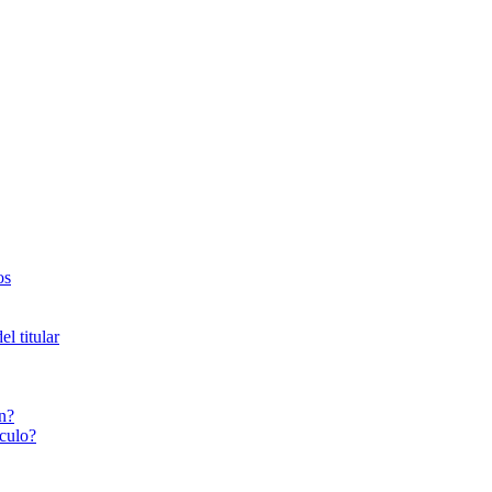
os
l titular
n?
culo?