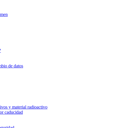
xamen
?
mbio de datos
vos y material radioactivo
or caducidad
eguridad