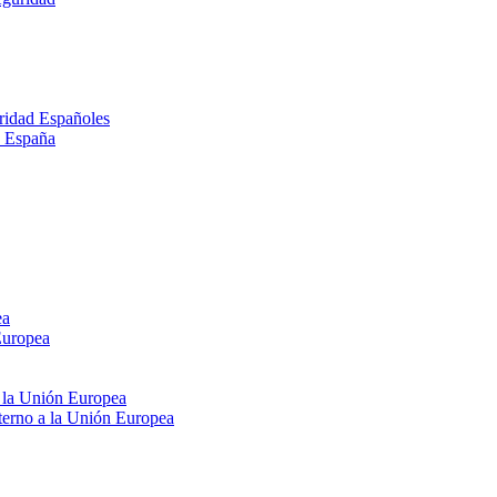
ridad Españoles
n España
ea
Europea
e la Unión Europea
xterno a la Unión Europea