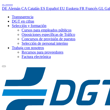
--
------
DE
Alemán
CA
Catalán
ES
Español
EU
Euskera
FR
Francés
GL
Gal
Transparencia
DGT en cifras
Selección y formación
Cursos para empleados públicos
Oposiciones específicas de Tráfico
Concursos de provisión de puestos
Selección de personal interino
Trabaja con nosotros
Recursos para proveedores
Factura electrónica