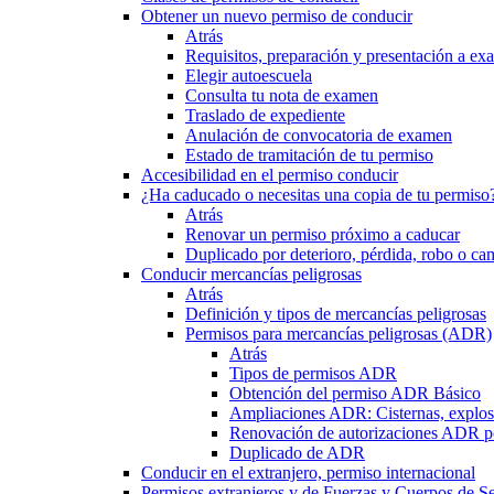
Obtener un nuevo permiso de conducir
Atrás
Requisitos, preparación y presentación a e
Elegir autoescuela
Consulta tu nota de examen
Traslado de expediente
Anulación de convocatoria de examen
Estado de tramitación de tu permiso
Accesibilidad en el permiso conducir
¿Ha caducado o necesitas una copia de tu permiso
Atrás
Renovar un permiso próximo a caducar
Duplicado por deterioro, pérdida, robo o ca
Conducir mercancías peligrosas
Atrás
Definición y tipos de mercancías peligrosas
Permisos para mercancías peligrosas (ADR)
Atrás
Tipos de permisos ADR
Obtención del permiso ADR Básico
Ampliaciones ADR: Cisternas, explosi
Renovación de autorizaciones ADR p
Duplicado de ADR
Conducir en el extranjero, permiso internacional
Permisos extranjeros y de Fuerzas y Cuerpos de S