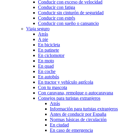
Conducir con exceso de velocidad
Conducir con fatiga
Conducir sin cinturón de seguridad
Conducir con estrés
Conducir con sueño o cansancio
Viaja seguro
Atrás
A pie
En bicicleta
En patinete
En ciclomotor
En moto
En quad
En coche
En autobús
En tractor y vehículo agrícola
Con tu mascota
Con caravana, remolque o autocaravana
Consejos para turistas extranjeros
Atrás
Información para turistas extranjeros
Antes de conducir por España
Normas básicas de circulación
En ciudad
En caso de emergencia