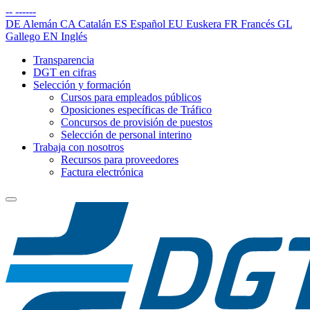
--
------
DE
Alemán
CA
Catalán
ES
Español
EU
Euskera
FR
Francés
GL
Gallego
EN
Inglés
Transparencia
DGT en cifras
Selección y formación
Cursos para empleados públicos
Oposiciones específicas de Tráfico
Concursos de provisión de puestos
Selección de personal interino
Trabaja con nosotros
Recursos para proveedores
Factura electrónica