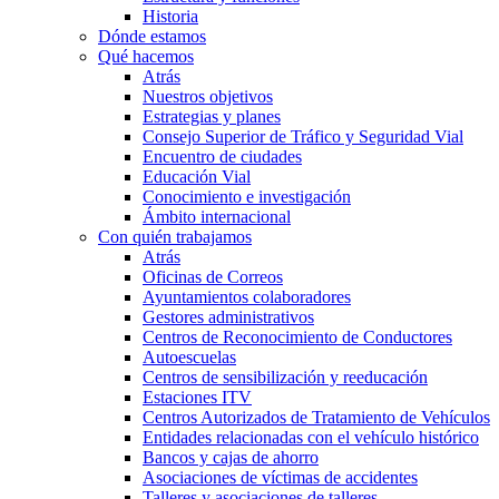
Historia
Dónde estamos
Qué hacemos
Atrás
Nuestros objetivos
Estrategias y planes
Consejo Superior de Tráfico y Seguridad Vial
Encuentro de ciudades
Educación Vial
Conocimiento e investigación
Ámbito internacional
Con quién trabajamos
Atrás
Oficinas de Correos
Ayuntamientos colaboradores
Gestores administrativos
Centros de Reconocimiento de Conductores
Autoescuelas
Centros de sensibilización y reeducación
Estaciones ITV
Centros Autorizados de Tratamiento de Vehículos
Entidades relacionadas con el vehículo histórico
Bancos y cajas de ahorro
Asociaciones de víctimas de accidentes
Talleres y asociaciones de talleres