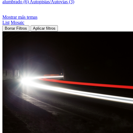
alumbrado (6)
Autopistas/Autovías (3)
Mostrar más temas
List
Mosaic
Borrar Filtros
Aplicar filtros