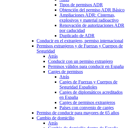
Tipos de permisos ADR
Obtención del permiso ADR Básico
Ampliaciones ADR: Cisternas,
explosivos y material radioactivo
Renovación de autorizaciones ADR
por caducidad
Duplicado de ADR
Conducir en el extranjero, permiso internacional
Permisos extranjeros y de Fuerzas y Cuerpos de
Seguridad
Atrás
Conducir con un permiso extranjero
Permisos válidos para conducir en España
Canjes de permisos
Atrás
Canjes de Fuerzas y Cuerpos de
Seguridad Españoles
Canjes de diplomáticos acreditados
en España
Canjes de permisos extranjeros
Países con convenio de canjes
Permiso de conducir para mayores de 65 años
Cambio de domicilio
Atrás