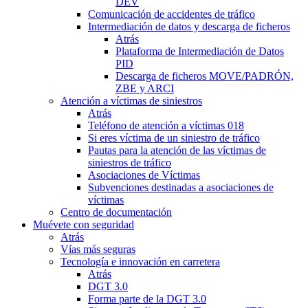
DEV
Comunicación de accidentes de tráfico
Intermediación de datos y descarga de ficheros
Atrás
Plataforma de Intermediación de Datos
PID
Descarga de ficheros MOVE/PADRÓN,
ZBE y ARCI
Atención a víctimas de siniestros
Atrás
Teléfono de atención a víctimas 018
Si eres víctima de un siniestro de tráfico
Pautas para la atención de las víctimas de
siniestros de tráfico
Asociaciones de Víctimas
Subvenciones destinadas a asociaciones de
víctimas
Centro de documentación
Muévete con seguridad
Atrás
Vías más seguras
Tecnología e innovación en carretera
Atrás
DGT 3.0
Forma parte de la DGT 3.0