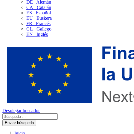
DE
Alemán
CA
Catalán
ES
Español
EU
Euskera
FR
Francés
GL
Gallego
EN
Inglés
Desplegar buscador
Enviar búsqueda
Inicio