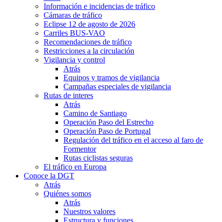
Información e incidencias de tráfico
Cámaras de tráfico
Eclipse 12 de agosto de 2026
Carriles BUS-VAO
Recomendaciones de tráfico
Restricciones a la circulación
Vigilancia y control
Atrás
Equipos y tramos de vigilancia
Campañas especiales de vigilancia
Rutas de interes
Atrás
Camino de Santiago
Operación Paso del Estrecho
Operación Paso de Portugal
Regulación del tráfico en el acceso al faro de
Formentor
Rutas ciclistas seguras
El tráfico en Europa
Conoce la DGT
Atrás
Quiénes somos
Atrás
Nuestros valores
Estructura y funciones