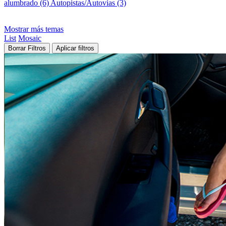
alumbrado (6)
Autopistas/Autovías (3)
Mostrar más temas
List
Mosaic
Borrar Filtros
Aplicar filtros