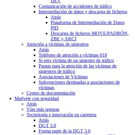
DEV
Comunicación de accidentes de tráfico
Intermediación de datos y descarga de ficheros
Atrás
Plataforma de Intermediación de Datos
PID
Descarga de ficheros MOVE/PADRÓN,
ZBE y ARCI
Atención a víctimas de siniestros
Atrás
Teléfono de atención a víctimas 018
Si eres víctima de un siniestro de tráfico
Pautas para la atención de las víctimas de
siniestros de tráfico
Asociaciones de Víctimas
Subvenciones destinadas a asociaciones de
víctimas
Centro de documentación
Muévete con seguridad
Atrás
Vías más seguras
Tecnología e innovación en carretera
Atrás
DGT 3.0
Forma parte de la DGT 3.0