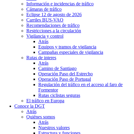
Información e incidencias de tráfico
Cámaras de tráfico
Eclipse 12 de agosto de 2026
Carriles BUS-VAO
Recomendaciones de tráfico
Restricciones a la circulación
Vigilancia y control
Atrás
Equipos y tramos de vigilancia
Campañas especiales de vigilancia
Rutas de interes
Atrás
Camino de Santiago
Operación Paso del Estrecho
Operación Paso de Portugal
Regulación del tráfico en el acceso al faro de
Formentor
Rutas ciclistas seguras
El tráfico en Europa
Conoce la DGT
Atrás
Quiénes somos
Atrás
Nuestros valores
Estructura y funciones