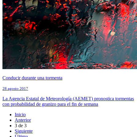
Conducir durante una tormenta
28 agosto 2017
La Agencia Estatal de Meteorología (AEMET) pronostica tormentas
con probabilidad de granizo para el fin de semana
Inicio
Anterior
3
de
3
Siguiente
Última