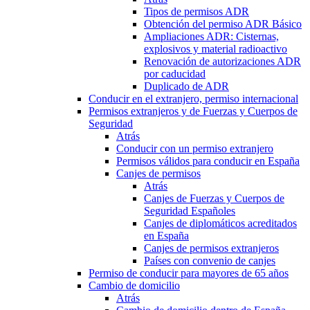
Tipos de permisos ADR
Obtención del permiso ADR Básico
Ampliaciones ADR: Cisternas,
explosivos y material radioactivo
Renovación de autorizaciones ADR
por caducidad
Duplicado de ADR
Conducir en el extranjero, permiso internacional
Permisos extranjeros y de Fuerzas y Cuerpos de
Seguridad
Atrás
Conducir con un permiso extranjero
Permisos válidos para conducir en España
Canjes de permisos
Atrás
Canjes de Fuerzas y Cuerpos de
Seguridad Españoles
Canjes de diplomáticos acreditados
en España
Canjes de permisos extranjeros
Países con convenio de canjes
Permiso de conducir para mayores de 65 años
Cambio de domicilio
Atrás