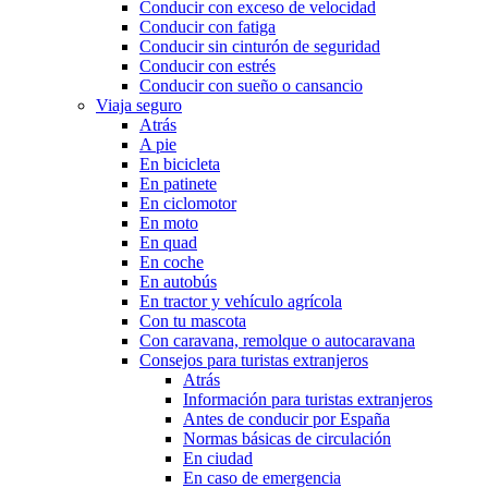
Conducir con exceso de velocidad
Conducir con fatiga
Conducir sin cinturón de seguridad
Conducir con estrés
Conducir con sueño o cansancio
Viaja seguro
Atrás
A pie
En bicicleta
En patinete
En ciclomotor
En moto
En quad
En coche
En autobús
En tractor y vehículo agrícola
Con tu mascota
Con caravana, remolque o autocaravana
Consejos para turistas extranjeros
Atrás
Información para turistas extranjeros
Antes de conducir por España
Normas básicas de circulación
En ciudad
En caso de emergencia