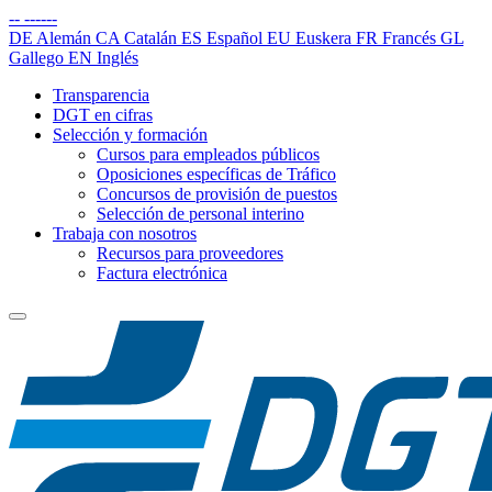
--
------
DE
Alemán
CA
Catalán
ES
Español
EU
Euskera
FR
Francés
GL
Gallego
EN
Inglés
Transparencia
DGT en cifras
Selección y formación
Cursos para empleados públicos
Oposiciones específicas de Tráfico
Concursos de provisión de puestos
Selección de personal interino
Trabaja con nosotros
Recursos para proveedores
Factura electrónica