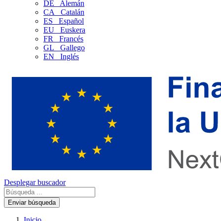
DE
Alemán
CA
Catalán
ES
Español
EU
Euskera
FR
Francés
GL
Gallego
EN
Inglés
Desplegar buscador
Enviar búsqueda
Inicio