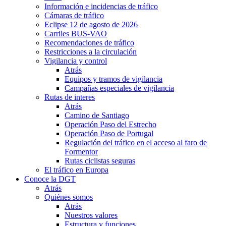
Información e incidencias de tráfico
Cámaras de tráfico
Eclipse 12 de agosto de 2026
Carriles BUS-VAO
Recomendaciones de tráfico
Restricciones a la circulación
Vigilancia y control
Atrás
Equipos y tramos de vigilancia
Campañas especiales de vigilancia
Rutas de interes
Atrás
Camino de Santiago
Operación Paso del Estrecho
Operación Paso de Portugal
Regulación del tráfico en el acceso al faro de
Formentor
Rutas ciclistas seguras
El tráfico en Europa
Conoce la DGT
Atrás
Quiénes somos
Atrás
Nuestros valores
Estructura y funciones