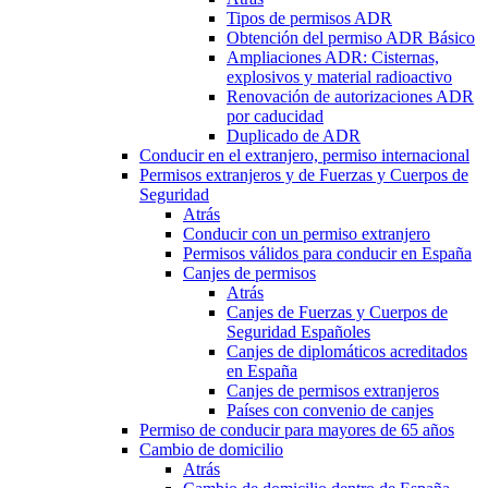
Tipos de permisos ADR
Obtención del permiso ADR Básico
Ampliaciones ADR: Cisternas,
explosivos y material radioactivo
Renovación de autorizaciones ADR
por caducidad
Duplicado de ADR
Conducir en el extranjero, permiso internacional
Permisos extranjeros y de Fuerzas y Cuerpos de
Seguridad
Atrás
Conducir con un permiso extranjero
Permisos válidos para conducir en España
Canjes de permisos
Atrás
Canjes de Fuerzas y Cuerpos de
Seguridad Españoles
Canjes de diplomáticos acreditados
en España
Canjes de permisos extranjeros
Países con convenio de canjes
Permiso de conducir para mayores de 65 años
Cambio de domicilio
Atrás