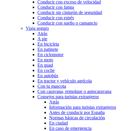
Conducir con exceso de velocidad
Conducir con fatiga
Conducir sin cinturón de seguridad
Conducir con estrés
Conducir con sueño o cansancio
Viaja seguro
Atrás
A pie
En bicicleta
En patinete
En ciclomotor
En moto
En quad
En coche
En autobús
En tractor y vehículo agrícola
Con tu mascota
Con caravana, remolque o autocaravana
Consejos para turistas extranjeros
Atrás
Información para turistas extranjeros
Antes de conducir por España
Normas básicas de circulación
En ciudad
En caso de emergencia