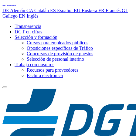
--
------
DE
Alemán
CA
Catalán
ES
Español
EU
Euskera
FR
Francés
GL
Gallego
EN
Inglés
Transparencia
DGT en cifras
Selección y formación
Cursos para empleados públicos
Oposiciones específicas de Tráfico
Concursos de provisión de puestos
Selección de personal interino
Trabaja con nosotros
Recursos para proveedores
Factura electrónica