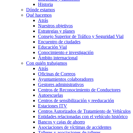
Historia
Dónde estamos
Qué hacemos
Atrás
Nuestros objetivos
Estrategias y planes
Consejo Superior de Tráfico y Seguridad Vial
Encuentro de ciudades
Educación Vial
Conocimiento e investigación
Ámbito internacional
Con quién trabajamos
Atrás
Oficinas de Correos
Ayuntamientos colaboradores
Gestores administrativos
Centros de Reconocimiento de Conductores
Autoescuelas
Centros de sensibilización y reeducación
Estaciones ITV
Centros Autorizados de Tratamiento de Vehículos
Entidades relacionadas con el vehículo histórico
Bancos y cajas de ahorro
Asociaciones de víctimas de accidentes
Talleres y asociaciones de talleres