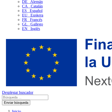
DE
Alemán
CA
Catalán
ES
Español
EU
Euskera
FR
Francés
GL
Gallego
EN
Inglés
Desplegar buscador
Enviar búsqueda
Inicio