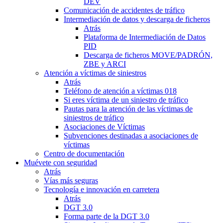
DEV
Comunicación de accidentes de tráfico
Intermediación de datos y descarga de ficheros
Atrás
Plataforma de Intermediación de Datos
PID
Descarga de ficheros MOVE/PADRÓN,
ZBE y ARCI
Atención a víctimas de siniestros
Atrás
Teléfono de atención a víctimas 018
Si eres víctima de un siniestro de tráfico
Pautas para la atención de las víctimas de
siniestros de tráfico
Asociaciones de Víctimas
Subvenciones destinadas a asociaciones de
víctimas
Centro de documentación
Muévete con seguridad
Atrás
Vías más seguras
Tecnología e innovación en carretera
Atrás
DGT 3.0
Forma parte de la DGT 3.0