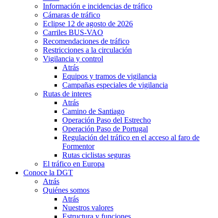
Información e incidencias de tráfico
Cámaras de tráfico
Eclipse 12 de agosto de 2026
Carriles BUS-VAO
Recomendaciones de tráfico
Restricciones a la circulación
Vigilancia y control
Atrás
Equipos y tramos de vigilancia
Campañas especiales de vigilancia
Rutas de interes
Atrás
Camino de Santiago
Operación Paso del Estrecho
Operación Paso de Portugal
Regulación del tráfico en el acceso al faro de
Formentor
Rutas ciclistas seguras
El tráfico en Europa
Conoce la DGT
Atrás
Quiénes somos
Atrás
Nuestros valores
Estructura y funciones