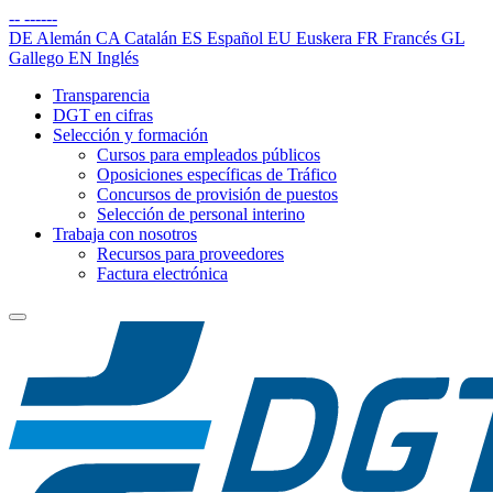
--
------
DE
Alemán
CA
Catalán
ES
Español
EU
Euskera
FR
Francés
GL
Gallego
EN
Inglés
Transparencia
DGT en cifras
Selección y formación
Cursos para empleados públicos
Oposiciones específicas de Tráfico
Concursos de provisión de puestos
Selección de personal interino
Trabaja con nosotros
Recursos para proveedores
Factura electrónica