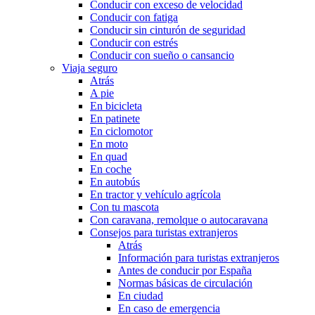
Conducir con exceso de velocidad
Conducir con fatiga
Conducir sin cinturón de seguridad
Conducir con estrés
Conducir con sueño o cansancio
Viaja seguro
Atrás
A pie
En bicicleta
En patinete
En ciclomotor
En moto
En quad
En coche
En autobús
En tractor y vehículo agrícola
Con tu mascota
Con caravana, remolque o autocaravana
Consejos para turistas extranjeros
Atrás
Información para turistas extranjeros
Antes de conducir por España
Normas básicas de circulación
En ciudad
En caso de emergencia