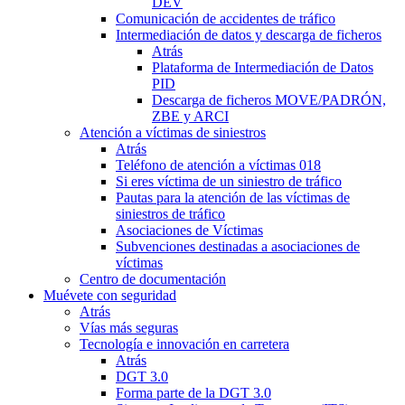
DEV
Comunicación de accidentes de tráfico
Intermediación de datos y descarga de ficheros
Atrás
Plataforma de Intermediación de Datos
PID
Descarga de ficheros MOVE/PADRÓN,
ZBE y ARCI
Atención a víctimas de siniestros
Atrás
Teléfono de atención a víctimas 018
Si eres víctima de un siniestro de tráfico
Pautas para la atención de las víctimas de
siniestros de tráfico
Asociaciones de Víctimas
Subvenciones destinadas a asociaciones de
víctimas
Centro de documentación
Muévete con seguridad
Atrás
Vías más seguras
Tecnología e innovación en carretera
Atrás
DGT 3.0
Forma parte de la DGT 3.0