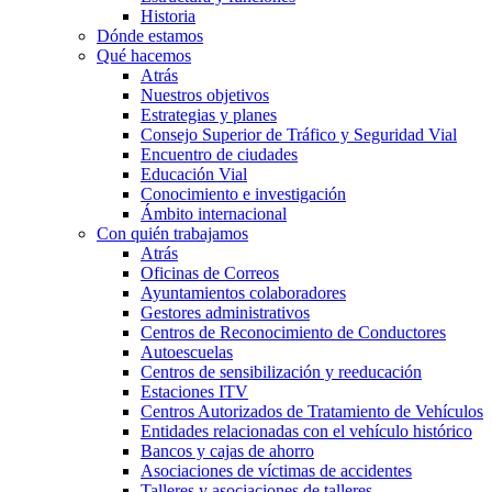
Historia
Dónde estamos
Qué hacemos
Atrás
Nuestros objetivos
Estrategias y planes
Consejo Superior de Tráfico y Seguridad Vial
Encuentro de ciudades
Educación Vial
Conocimiento e investigación
Ámbito internacional
Con quién trabajamos
Atrás
Oficinas de Correos
Ayuntamientos colaboradores
Gestores administrativos
Centros de Reconocimiento de Conductores
Autoescuelas
Centros de sensibilización y reeducación
Estaciones ITV
Centros Autorizados de Tratamiento de Vehículos
Entidades relacionadas con el vehículo histórico
Bancos y cajas de ahorro
Asociaciones de víctimas de accidentes
Talleres y asociaciones de talleres