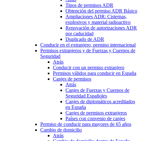
Tipos de permisos ADR
Obtención del permiso ADR Básico
Ampliaciones ADR: Cisternas,
explosivos y material radioactivo
Renovación de autorizaciones ADR
por caducidad
Duplicado de ADR
Conducir en el extranjero, permiso internacional
Permisos extranjeros y de Fuerzas y Cuerpos de
Seguridad
Atrás
Conducir con un permiso extranjero
Permisos válidos para conducir en España
Canjes de permisos
Atrás
Canjes de Fuerzas y Cuerpos de
Seguridad Españoles
Canjes de diplomáticos acreditados
en España
Canjes de permisos extranjeros
Países con convenio de canjes
Permiso de conducir para mayores de 65 años
Cambio de domicilio
Atrás