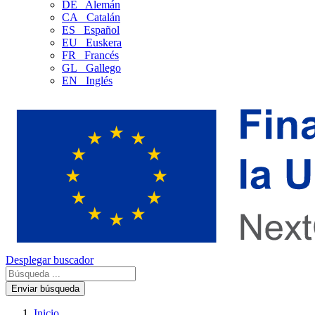
DE
Alemán
CA
Catalán
ES
Español
EU
Euskera
FR
Francés
GL
Gallego
EN
Inglés
Desplegar buscador
Enviar búsqueda
Inicio