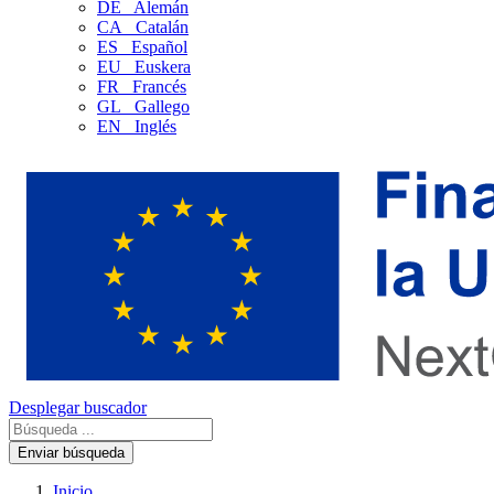
DE
Alemán
CA
Catalán
ES
Español
EU
Euskera
FR
Francés
GL
Gallego
EN
Inglés
Desplegar buscador
Enviar búsqueda
Inicio