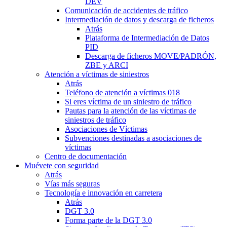
DEV
Comunicación de accidentes de tráfico
Intermediación de datos y descarga de ficheros
Atrás
Plataforma de Intermediación de Datos
PID
Descarga de ficheros MOVE/PADRÓN,
ZBE y ARCI
Atención a víctimas de siniestros
Atrás
Teléfono de atención a víctimas 018
Si eres víctima de un siniestro de tráfico
Pautas para la atención de las víctimas de
siniestros de tráfico
Asociaciones de Víctimas
Subvenciones destinadas a asociaciones de
víctimas
Centro de documentación
Muévete con seguridad
Atrás
Vías más seguras
Tecnología e innovación en carretera
Atrás
DGT 3.0
Forma parte de la DGT 3.0