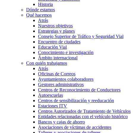
Historia
Dónde estamos
Qué hacemos
Atrás
Nuestros objetivos
Estrategias y planes
Consejo Superior de Tráfico y Seguridad Vial
Encuentro de ciudades
Educación Vial
Conocimiento e investigación
Ámbito internacional
Con quién trabajamos
Atrás
Oficinas de Correos
Ayuntamientos colaboradores
Gestores administrativos
Centros de Reconocimiento de Conductores
Autoescuelas
Centros de sensibilización y reeducación
Estaciones ITV
Centros Autorizados de Tratamiento de Vehículos
Entidades relacionadas con el vehículo histórico
Bancos y cajas de ahorro
Asociaciones de víctimas de accidentes
Talleres y asociaciones de talleres