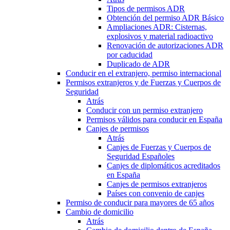
Tipos de permisos ADR
Obtención del permiso ADR Básico
Ampliaciones ADR: Cisternas,
explosivos y material radioactivo
Renovación de autorizaciones ADR
por caducidad
Duplicado de ADR
Conducir en el extranjero, permiso internacional
Permisos extranjeros y de Fuerzas y Cuerpos de
Seguridad
Atrás
Conducir con un permiso extranjero
Permisos válidos para conducir en España
Canjes de permisos
Atrás
Canjes de Fuerzas y Cuerpos de
Seguridad Españoles
Canjes de diplomáticos acreditados
en España
Canjes de permisos extranjeros
Países con convenio de canjes
Permiso de conducir para mayores de 65 años
Cambio de domicilio
Atrás