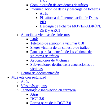
DEV
Comunicación de accidentes de tráfico
Intermediación de datos y descarga de ficheros
Atrás
Plataforma de Intermediación de Datos
PID
Descarga de ficheros MOVE/PADRÓN,
ZBE y ARCI
Atención a víctimas de siniestros
Atrás
Teléfono de atención a víctimas 018
Si eres víctima de un siniestro de tráfico
Pautas para la atención de las víctimas de
siniestros de tráfico
Asociaciones de Víctimas
Subvenciones destinadas a asociaciones de
víctimas
Centro de documentación
Muévete con seguridad
Atrás
Vías más seguras
Tecnología e innovación en carretera
Atrás
DGT 3.0
Forma parte de la DGT 3.0