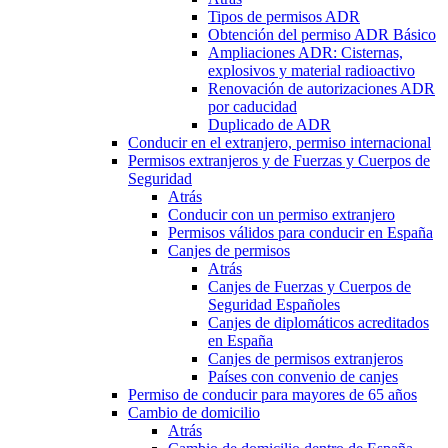
Tipos de permisos ADR
Obtención del permiso ADR Básico
Ampliaciones ADR: Cisternas,
explosivos y material radioactivo
Renovación de autorizaciones ADR
por caducidad
Duplicado de ADR
Conducir en el extranjero, permiso internacional
Permisos extranjeros y de Fuerzas y Cuerpos de
Seguridad
Atrás
Conducir con un permiso extranjero
Permisos válidos para conducir en España
Canjes de permisos
Atrás
Canjes de Fuerzas y Cuerpos de
Seguridad Españoles
Canjes de diplomáticos acreditados
en España
Canjes de permisos extranjeros
Países con convenio de canjes
Permiso de conducir para mayores de 65 años
Cambio de domicilio
Atrás