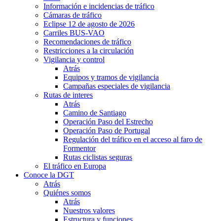
Información e incidencias de tráfico
Cámaras de tráfico
Eclipse 12 de agosto de 2026
Carriles BUS-VAO
Recomendaciones de tráfico
Restricciones a la circulación
Vigilancia y control
Atrás
Equipos y tramos de vigilancia
Campañas especiales de vigilancia
Rutas de interes
Atrás
Camino de Santiago
Operación Paso del Estrecho
Operación Paso de Portugal
Regulación del tráfico en el acceso al faro de
Formentor
Rutas ciclistas seguras
El tráfico en Europa
Conoce la DGT
Atrás
Quiénes somos
Atrás
Nuestros valores
Estructura y funciones