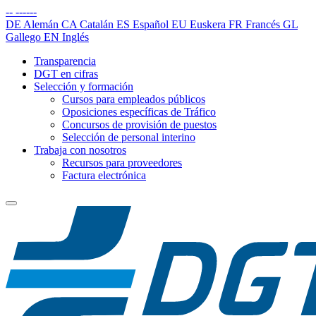
--
------
DE
Alemán
CA
Catalán
ES
Español
EU
Euskera
FR
Francés
GL
Gallego
EN
Inglés
Transparencia
DGT en cifras
Selección y formación
Cursos para empleados públicos
Oposiciones específicas de Tráfico
Concursos de provisión de puestos
Selección de personal interino
Trabaja con nosotros
Recursos para proveedores
Factura electrónica