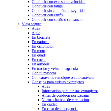
Conducir con exceso de velocidad
Conducir con fatiga
Conducir sin cinturón de seguridad
Conducir con estrés
Conducir con sueño o cansancio
Viaja seguro
Atrás
A pie
En bicicleta
En patinete
En ciclomotor
En moto
En quad
En coche
En autobús
En tractor y vehículo agrícola
Con tu mascota
Con caravana, remolque o autocaravana
Consejos para turistas extranjeros
Atrás
Información para turistas extranjeros
Antes de conducir por España
Normas básicas de circulación
En ciudad
En caso de emergencia