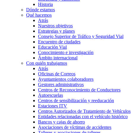
Historia
Dónde estamos
Qué hacemos
Atrás
Nuestros objetivos
Estrategias y planes
Consejo Superior de Tráfico y Seguridad Vial
Encuentro de ciudades
Educación Vial
Conocimiento e investigación
Ámbito internacional
Con quién trabajamos
Atrás
Oficinas de Correos
Ayuntamientos colaboradores
Gestores administrativos
Centros de Reconocimiento de Conductores
Autoescuelas
Centros de sensibilización y reeducación
Estaciones ITV
Centros Autorizados de Tratamiento de Vehículos
Entidades relacionadas con el vehículo histórico
Bancos y cajas de ahorro
Asociaciones de víctimas de accidentes
Talleres y asociaciones de talleres