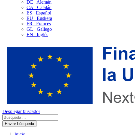
DE
Alemán
CA
Catalán
ES
Español
EU
Euskera
FR
Francés
GL
Gallego
EN
Inglés
Desplegar buscador
Enviar búsqueda
Inicio