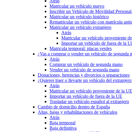
Atrás
Matricular un vehículo nuevo
Inscribir un Vehículo de Movilidad Person
Matricular un vehículo histórico
Rematricular un vehículo con matrícula anti
Matricular un vehículo extranjero
Atrás
Matricular un vehículo proveniente d
Importar un vehículo de fuera de la 
Matricula temporal: placas verdes
¿Vas a comprar o vender un vehículo de segunda
Atrás
Comprar un vehículo de segunda mano
Vender un vehículo de segunda mano
Donaciones, herencias y divorcios o separaciones
¿Quieres traer o llevarte un vehículo del extranjero
Atrás
Matricular un vehículo proveniente de la U
Importar un vehículo de fuera de la UE
Trasladar un vehículo español al extranjero
Cambio de domicilio dentro de España
Altas, bajas y rehabilitaciones de vehículos
Atrás
Baja temporal
Baja definitiva