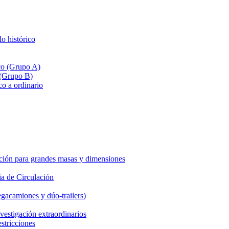
lo histórico
ico (Grupo A)
 (Grupo B)
co a ordinario
ción para grandes masas y dimensiones
a de Circulación
gacamiones y dúo-trailers)
vestigación extraordinarios
estricciones