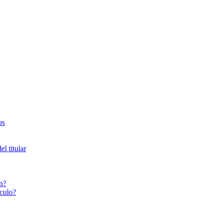
os
l titular
n?
culo?