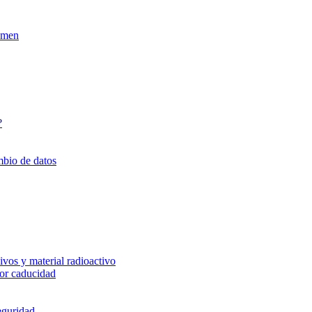
xamen
?
mbio de datos
vos y material radioactivo
or caducidad
eguridad