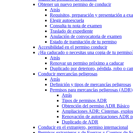
Obtener un nuevo permiso de conducir
Atrás
Requisitos, preparación y presentación a e
Elegir autoescuela
Consulta tu nota de examen
Traslado de expediente
Anulación de convocatoria de examen
Estado de tramitación de tu permiso
Accesibilidad en el permiso conducir
¿Ha caducado o necesitas una copia de tu permiso
Atrás
Renovar un permiso próximo a caducar
Duplicado por deterioro, pérdida, robo o ca
Conducir mercancías peligrosas
Atrás
Definición y tipos de mercancías peligrosas
Permisos para mercancías peligrosas (ADR)
Atrás
Tipos de permisos ADR
Obtención del permiso ADR Básico
Ampliaciones ADR: Cisternas, explosi
Renovación de autorizaciones ADR p
Duplicado de ADR
Conducir en el extranjero, permiso internacional
Permisos extranjeros y de Fuerzas y Cuerpos de S