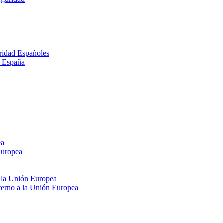
ridad Españoles
n España
ea
Europea
e la Unión Europea
xterno a la Unión Europea