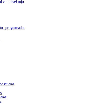
l con nivel rojo
entos programados
s
toescuelas
as
uelas
a