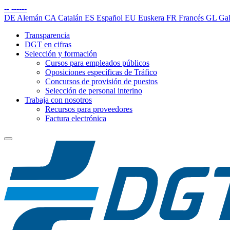
--
------
DE
Alemán
CA
Catalán
ES
Español
EU
Euskera
FR
Francés
GL
Gal
Transparencia
DGT en cifras
Selección y formación
Cursos para empleados públicos
Oposiciones específicas de Tráfico
Concursos de provisión de puestos
Selección de personal interino
Trabaja con nosotros
Recursos para proveedores
Factura electrónica