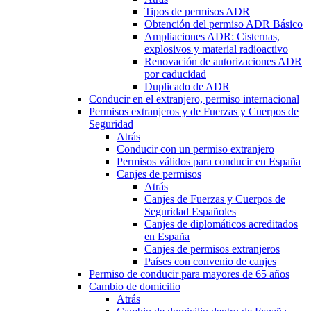
Tipos de permisos ADR
Obtención del permiso ADR Básico
Ampliaciones ADR: Cisternas,
explosivos y material radioactivo
Renovación de autorizaciones ADR
por caducidad
Duplicado de ADR
Conducir en el extranjero, permiso internacional
Permisos extranjeros y de Fuerzas y Cuerpos de
Seguridad
Atrás
Conducir con un permiso extranjero
Permisos válidos para conducir en España
Canjes de permisos
Atrás
Canjes de Fuerzas y Cuerpos de
Seguridad Españoles
Canjes de diplomáticos acreditados
en España
Canjes de permisos extranjeros
Países con convenio de canjes
Permiso de conducir para mayores de 65 años
Cambio de domicilio
Atrás