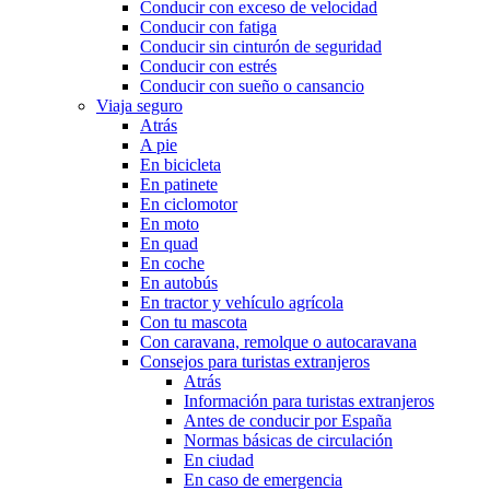
Conducir con exceso de velocidad
Conducir con fatiga
Conducir sin cinturón de seguridad
Conducir con estrés
Conducir con sueño o cansancio
Viaja seguro
Atrás
A pie
En bicicleta
En patinete
En ciclomotor
En moto
En quad
En coche
En autobús
En tractor y vehículo agrícola
Con tu mascota
Con caravana, remolque o autocaravana
Consejos para turistas extranjeros
Atrás
Información para turistas extranjeros
Antes de conducir por España
Normas básicas de circulación
En ciudad
En caso de emergencia