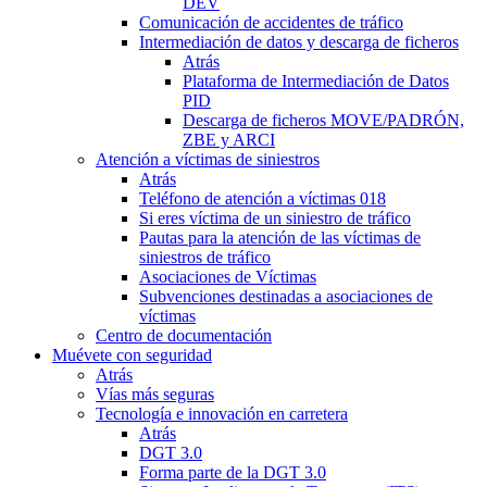
DEV
Comunicación de accidentes de tráfico
Intermediación de datos y descarga de ficheros
Atrás
Plataforma de Intermediación de Datos
PID
Descarga de ficheros MOVE/PADRÓN,
ZBE y ARCI
Atención a víctimas de siniestros
Atrás
Teléfono de atención a víctimas 018
Si eres víctima de un siniestro de tráfico
Pautas para la atención de las víctimas de
siniestros de tráfico
Asociaciones de Víctimas
Subvenciones destinadas a asociaciones de
víctimas
Centro de documentación
Muévete con seguridad
Atrás
Vías más seguras
Tecnología e innovación en carretera
Atrás
DGT 3.0
Forma parte de la DGT 3.0