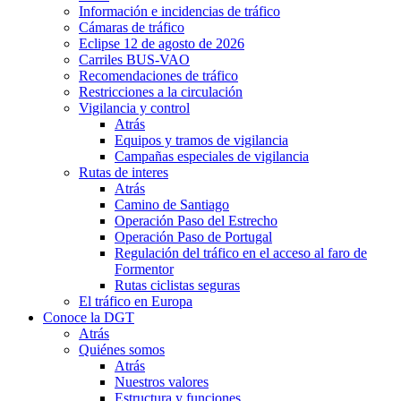
Información e incidencias de tráfico
Cámaras de tráfico
Eclipse 12 de agosto de 2026
Carriles BUS-VAO
Recomendaciones de tráfico
Restricciones a la circulación
Vigilancia y control
Atrás
Equipos y tramos de vigilancia
Campañas especiales de vigilancia
Rutas de interes
Atrás
Camino de Santiago
Operación Paso del Estrecho
Operación Paso de Portugal
Regulación del tráfico en el acceso al faro de
Formentor
Rutas ciclistas seguras
El tráfico en Europa
Conoce la DGT
Atrás
Quiénes somos
Atrás
Nuestros valores
Estructura y funciones