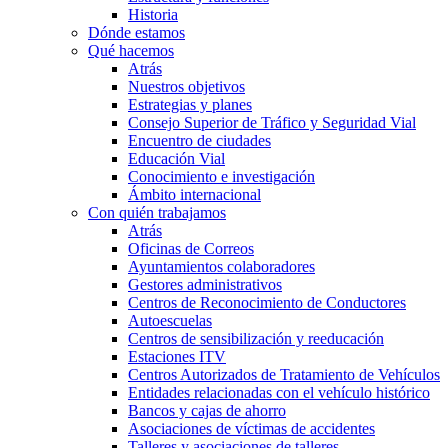
Historia
Dónde estamos
Qué hacemos
Atrás
Nuestros objetivos
Estrategias y planes
Consejo Superior de Tráfico y Seguridad Vial
Encuentro de ciudades
Educación Vial
Conocimiento e investigación
Ámbito internacional
Con quién trabajamos
Atrás
Oficinas de Correos
Ayuntamientos colaboradores
Gestores administrativos
Centros de Reconocimiento de Conductores
Autoescuelas
Centros de sensibilización y reeducación
Estaciones ITV
Centros Autorizados de Tratamiento de Vehículos
Entidades relacionadas con el vehículo histórico
Bancos y cajas de ahorro
Asociaciones de víctimas de accidentes
Talleres y asociaciones de talleres