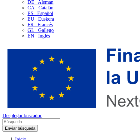
DE
Alemán
CA
Catalán
ES
Español
EU
Euskera
FR
Francés
GL
Gallego
EN
Inglés
Desplegar buscador
Enviar búsqueda
Inicio