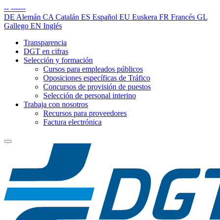
--
------
DE
Alemán
CA
Catalán
ES
Español
EU
Euskera
FR
Francés
GL
Gallego
EN
Inglés
Transparencia
DGT en cifras
Selección y formación
Cursos para empleados públicos
Oposiciones específicas de Tráfico
Concursos de provisión de puestos
Selección de personal interino
Trabaja con nosotros
Recursos para proveedores
Factura electrónica