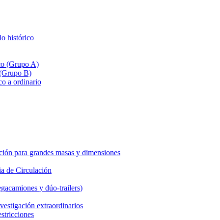
lo histórico
ico (Grupo A)
 (Grupo B)
co a ordinario
ción para grandes masas y dimensiones
a de Circulación
gacamiones y dúo-trailers)
vestigación extraordinarios
estricciones