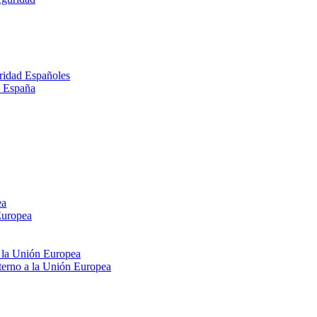
ridad Españoles
n España
ea
Europea
e la Unión Europea
xterno a la Unión Europea