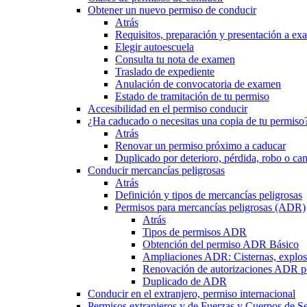
Obtener un nuevo permiso de conducir
Atrás
Requisitos, preparación y presentación a e
Elegir autoescuela
Consulta tu nota de examen
Traslado de expediente
Anulación de convocatoria de examen
Estado de tramitación de tu permiso
Accesibilidad en el permiso conducir
¿Ha caducado o necesitas una copia de tu permiso
Atrás
Renovar un permiso próximo a caducar
Duplicado por deterioro, pérdida, robo o ca
Conducir mercancías peligrosas
Atrás
Definición y tipos de mercancías peligrosas
Permisos para mercancías peligrosas (ADR)
Atrás
Tipos de permisos ADR
Obtención del permiso ADR Básico
Ampliaciones ADR: Cisternas, explosi
Renovación de autorizaciones ADR p
Duplicado de ADR
Conducir en el extranjero, permiso internacional
Permisos extranjeros y de Fuerzas y Cuerpos de S