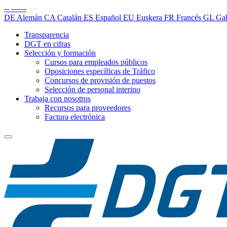
--
------
DE
Alemán
CA
Catalán
ES
Español
EU
Euskera
FR
Francés
GL
Gal
Transparencia
DGT en cifras
Selección y formación
Cursos para empleados públicos
Oposiciones específicas de Tráfico
Concursos de provisión de puestos
Selección de personal interino
Trabaja con nosotros
Recursos para proveedores
Factura electrónica