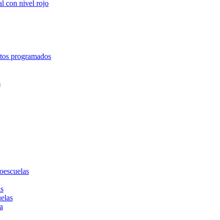
l con nivel rojo
entos programados
s
toescuelas
as
uelas
a