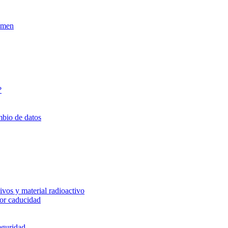
xamen
?
mbio de datos
vos y material radioactivo
or caducidad
eguridad