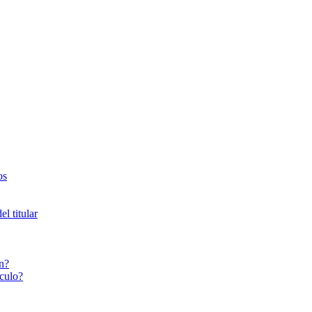
os
l titular
n?
culo?