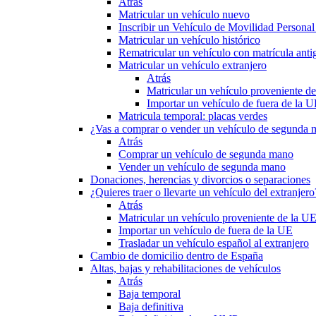
Atrás
Matricular un vehículo nuevo
Inscribir un Vehículo de Movilidad Person
Matricular un vehículo histórico
Rematricular un vehículo con matrícula anti
Matricular un vehículo extranjero
Atrás
Matricular un vehículo proveniente d
Importar un vehículo de fuera de la 
Matricula temporal: placas verdes
¿Vas a comprar o vender un vehículo de segunda
Atrás
Comprar un vehículo de segunda mano
Vender un vehículo de segunda mano
Donaciones, herencias y divorcios o separaciones
¿Quieres traer o llevarte un vehículo del extranjero
Atrás
Matricular un vehículo proveniente de la U
Importar un vehículo de fuera de la UE
Trasladar un vehículo español al extranjero
Cambio de domicilio dentro de España
Altas, bajas y rehabilitaciones de vehículos
Atrás
Baja temporal
Baja definitiva