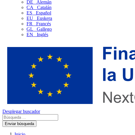
DE
Alemán
CA
Catalán
ES
Español
EU
Euskera
FR
Francés
GL
Gallego
EN
Inglés
Desplegar buscador
Enviar búsqueda
Inicio