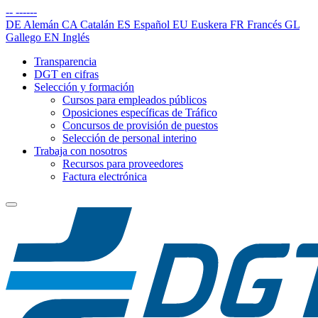
--
------
DE
Alemán
CA
Catalán
ES
Español
EU
Euskera
FR
Francés
GL
Gallego
EN
Inglés
Transparencia
DGT en cifras
Selección y formación
Cursos para empleados públicos
Oposiciones específicas de Tráfico
Concursos de provisión de puestos
Selección de personal interino
Trabaja con nosotros
Recursos para proveedores
Factura electrónica