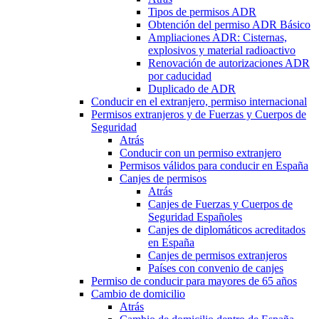
Tipos de permisos ADR
Obtención del permiso ADR Básico
Ampliaciones ADR: Cisternas,
explosivos y material radioactivo
Renovación de autorizaciones ADR
por caducidad
Duplicado de ADR
Conducir en el extranjero, permiso internacional
Permisos extranjeros y de Fuerzas y Cuerpos de
Seguridad
Atrás
Conducir con un permiso extranjero
Permisos válidos para conducir en España
Canjes de permisos
Atrás
Canjes de Fuerzas y Cuerpos de
Seguridad Españoles
Canjes de diplomáticos acreditados
en España
Canjes de permisos extranjeros
Países con convenio de canjes
Permiso de conducir para mayores de 65 años
Cambio de domicilio
Atrás