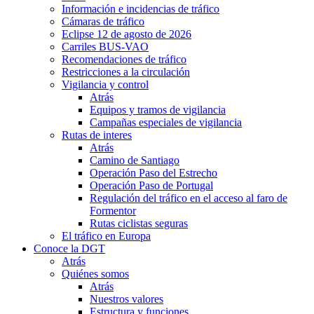
Información e incidencias de tráfico
Cámaras de tráfico
Eclipse 12 de agosto de 2026
Carriles BUS-VAO
Recomendaciones de tráfico
Restricciones a la circulación
Vigilancia y control
Atrás
Equipos y tramos de vigilancia
Campañas especiales de vigilancia
Rutas de interes
Atrás
Camino de Santiago
Operación Paso del Estrecho
Operación Paso de Portugal
Regulación del tráfico en el acceso al faro de
Formentor
Rutas ciclistas seguras
El tráfico en Europa
Conoce la DGT
Atrás
Quiénes somos
Atrás
Nuestros valores
Estructura y funciones