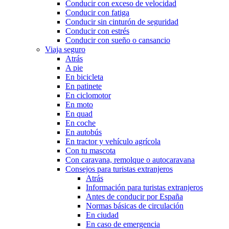
Conducir con exceso de velocidad
Conducir con fatiga
Conducir sin cinturón de seguridad
Conducir con estrés
Conducir con sueño o cansancio
Viaja seguro
Atrás
A pie
En bicicleta
En patinete
En ciclomotor
En moto
En quad
En coche
En autobús
En tractor y vehículo agrícola
Con tu mascota
Con caravana, remolque o autocaravana
Consejos para turistas extranjeros
Atrás
Información para turistas extranjeros
Antes de conducir por España
Normas básicas de circulación
En ciudad
En caso de emergencia