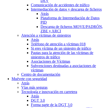
DEV
Comunicación de accidentes de tráfico
Intermediación de datos y descarga de ficheros
Atrás
Plataforma de Intermediación de Datos
PID
Descarga de ficheros MOVE/PADRÓN,
ZBE y ARCI
Atención a víctimas de siniestros
Atrás
Teléfono de atención a víctimas 018
Si eres víctima de un siniestro de tráfico
Pautas para la atención de las víctimas de
siniestros de tráfico
Asociaciones de Víctimas
Subvenciones destinadas a asociaciones de
víctimas
Centro de documentación
Muévete con seguridad
Atrás
Vías más seguras
Tecnología e innovación en carretera
Atrás
DGT 3.0
Forma parte de la DGT 3.0