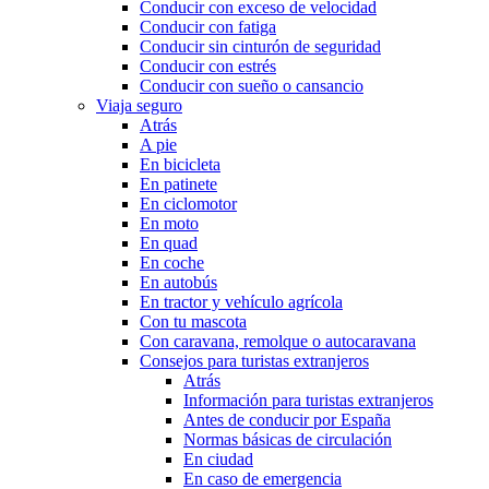
Conducir con exceso de velocidad
Conducir con fatiga
Conducir sin cinturón de seguridad
Conducir con estrés
Conducir con sueño o cansancio
Viaja seguro
Atrás
A pie
En bicicleta
En patinete
En ciclomotor
En moto
En quad
En coche
En autobús
En tractor y vehículo agrícola
Con tu mascota
Con caravana, remolque o autocaravana
Consejos para turistas extranjeros
Atrás
Información para turistas extranjeros
Antes de conducir por España
Normas básicas de circulación
En ciudad
En caso de emergencia