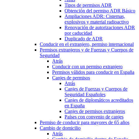
Tipos de permisos ADR
Obtención del permiso ADR Básico
Ampliaciones ADR: Cisternas,
explosivos y material radioactivo
Renovación de autorizaciones ADR
por caducidad
Duplicado de ADR
Conducir en el extranjero, permiso internacional
Permisos extranjeros y de Fuerzas y Cuerpos de
Seguridad
Atrás
Conducir con un permiso extranjero
Permisos válidos para conducir en España
Canjes de permisos
Atrás
Canjes de Fuerzas y Cuerpos de
Seguridad Españoles
Canjes de diplomáticos acreditados
en España
Canjes de permisos extranjeros
Países con convenio de canjes
Permiso de conducir para mayores de 65 años
Cambio de domicilio
Atrás