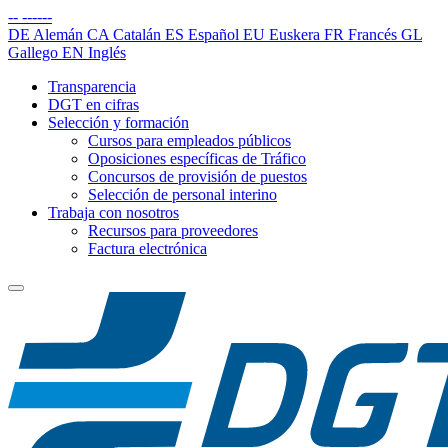
--
------
DE
Alemán
CA
Catalán
ES
Español
EU
Euskera
FR
Francés
GL
Gallego
EN
Inglés
Transparencia
DGT en cifras
Selección y formación
Cursos para empleados públicos
Oposiciones específicas de Tráfico
Concursos de provisión de puestos
Selección de personal interino
Trabaja con nosotros
Recursos para proveedores
Factura electrónica