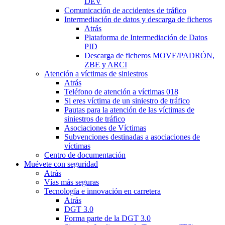
DEV
Comunicación de accidentes de tráfico
Intermediación de datos y descarga de ficheros
Atrás
Plataforma de Intermediación de Datos
PID
Descarga de ficheros MOVE/PADRÓN,
ZBE y ARCI
Atención a víctimas de siniestros
Atrás
Teléfono de atención a víctimas 018
Si eres víctima de un siniestro de tráfico
Pautas para la atención de las víctimas de
siniestros de tráfico
Asociaciones de Víctimas
Subvenciones destinadas a asociaciones de
víctimas
Centro de documentación
Muévete con seguridad
Atrás
Vías más seguras
Tecnología e innovación en carretera
Atrás
DGT 3.0
Forma parte de la DGT 3.0