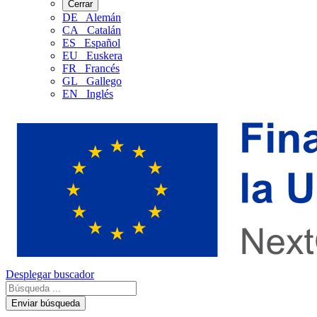
Cerrar
DE
Alemán
CA
Catalán
ES
Español
EU
Euskera
FR
Francés
GL
Gallego
EN
Inglés
Desplegar buscador
Enviar búsqueda