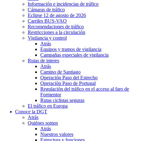
Información e incidencias de tráfico
Cámaras de tráfico
Eclipse 12 de agosto de 2026
Carriles BUS-VAO
Recomendaciones de tráfico
Restricciones a la circulación
Vigilancia y control
Atrás
Equipos y tramos de vigilancia
Campañas especiales de vigilancia
Rutas de interes
Atrás
Camino de Santiago
Operación Paso del Estrecho
Operación Paso de Portugal
Regulación del tráfico en el acceso al faro de
Formentor
Rutas ciclistas seguras
El tráfico en Europa
Conoce la DGT
Atrás
Quiénes somos
Atrás
Nuestros valores
Estructura y funciones