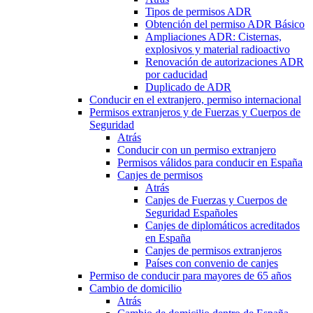
Tipos de permisos ADR
Obtención del permiso ADR Básico
Ampliaciones ADR: Cisternas,
explosivos y material radioactivo
Renovación de autorizaciones ADR
por caducidad
Duplicado de ADR
Conducir en el extranjero, permiso internacional
Permisos extranjeros y de Fuerzas y Cuerpos de
Seguridad
Atrás
Conducir con un permiso extranjero
Permisos válidos para conducir en España
Canjes de permisos
Atrás
Canjes de Fuerzas y Cuerpos de
Seguridad Españoles
Canjes de diplomáticos acreditados
en España
Canjes de permisos extranjeros
Países con convenio de canjes
Permiso de conducir para mayores de 65 años
Cambio de domicilio
Atrás