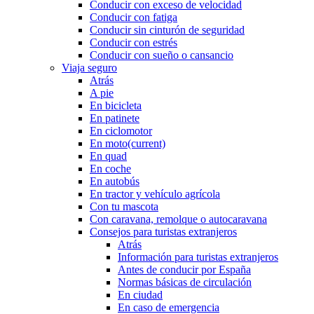
Conducir con exceso de velocidad
Conducir con fatiga
Conducir sin cinturón de seguridad
Conducir con estrés
Conducir con sueño o cansancio
Viaja seguro
Atrás
A pie
En bicicleta
En patinete
En ciclomotor
En moto
(current)
En quad
En coche
En autobús
En tractor y vehículo agrícola
Con tu mascota
Con caravana, remolque o autocaravana
Consejos para turistas extranjeros
Atrás
Información para turistas extranjeros
Antes de conducir por España
Normas básicas de circulación
En ciudad
En caso de emergencia