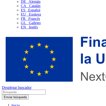
DE
Alemán
CA
Catalán
ES
Español
EU
Euskera
FR
Francés
GL
Gallego
EN
Inglés
Desplegar buscador
Enviar búsqueda
Inicio