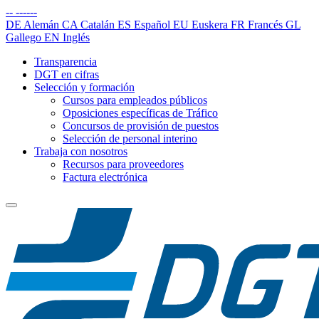
--
------
DE
Alemán
CA
Catalán
ES
Español
EU
Euskera
FR
Francés
GL
Gallego
EN
Inglés
Transparencia
DGT en cifras
Selección y formación
Cursos para empleados públicos
Oposiciones específicas de Tráfico
Concursos de provisión de puestos
Selección de personal interino
Trabaja con nosotros
Recursos para proveedores
Factura electrónica