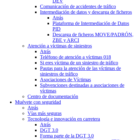
DEV
Comunicación de accidentes de tráfico
Intermediación de datos y descarga de ficheros
Atrás
Plataforma de Intermediación de Datos
PID
Descarga de ficheros MOVE/PADRÓN,
ZBE y ARCI
Atención a víctimas de siniestros
Atrás
Teléfono de atención a víctimas 018
Si eres víctima de un siniestro de tráfico
Pautas para la atención de las víctimas de
siniestros de tráfico
Asociaciones de Víctimas
Subvenciones destinadas a asociaciones de
víctimas
Centro de documentación
Muévete con seguridad
Atrás
Vías más seguras
Tecnología e innovación en carretera
Atrás
DGT 3.0
Forma parte de la DGT 3.0