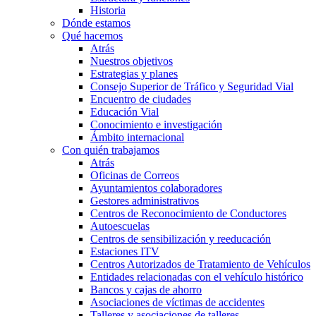
Historia
Dónde estamos
Qué hacemos
Atrás
Nuestros objetivos
Estrategias y planes
Consejo Superior de Tráfico y Seguridad Vial
Encuentro de ciudades
Educación Vial
Conocimiento e investigación
Ámbito internacional
Con quién trabajamos
Atrás
Oficinas de Correos
Ayuntamientos colaboradores
Gestores administrativos
Centros de Reconocimiento de Conductores
Autoescuelas
Centros de sensibilización y reeducación
Estaciones ITV
Centros Autorizados de Tratamiento de Vehículos
Entidades relacionadas con el vehículo histórico
Bancos y cajas de ahorro
Asociaciones de víctimas de accidentes
Talleres y asociaciones de talleres