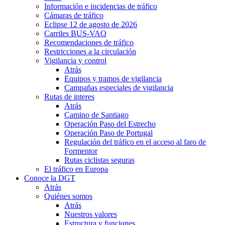
Información e incidencias de tráfico
Cámaras de tráfico
Eclipse 12 de agosto de 2026
Carriles BUS-VAO
Recomendaciones de tráfico
Restricciones a la circulación
Vigilancia y control
Atrás
Equipos y tramos de vigilancia
Campañas especiales de vigilancia
Rutas de interes
Atrás
Camino de Santiago
Operación Paso del Estrecho
Operación Paso de Portugal
Regulación del tráfico en el acceso al faro de
Formentor
Rutas ciclistas seguras
El tráfico en Europa
Conoce la DGT
Atrás
Quiénes somos
Atrás
Nuestros valores
Estructura y funciones