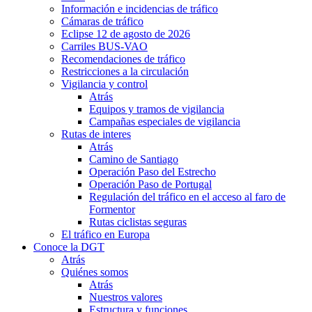
Información e incidencias de tráfico
Cámaras de tráfico
Eclipse 12 de agosto de 2026
Carriles BUS-VAO
Recomendaciones de tráfico
Restricciones a la circulación
Vigilancia y control
Atrás
Equipos y tramos de vigilancia
Campañas especiales de vigilancia
Rutas de interes
Atrás
Camino de Santiago
Operación Paso del Estrecho
Operación Paso de Portugal
Regulación del tráfico en el acceso al faro de
Formentor
Rutas ciclistas seguras
El tráfico en Europa
Conoce la DGT
Atrás
Quiénes somos
Atrás
Nuestros valores
Estructura y funciones