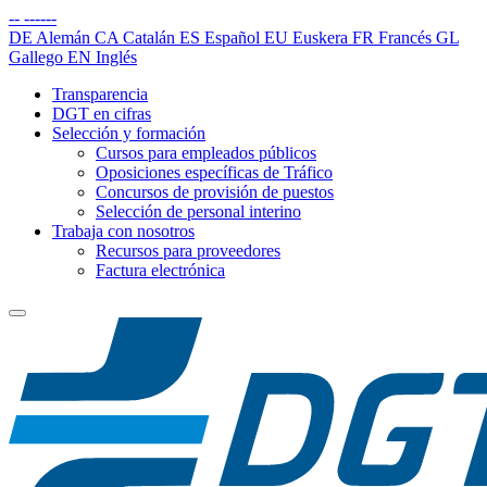
--
------
DE
Alemán
CA
Catalán
ES
Español
EU
Euskera
FR
Francés
GL
Gallego
EN
Inglés
Transparencia
DGT en cifras
Selección y formación
Cursos para empleados públicos
Oposiciones específicas de Tráfico
Concursos de provisión de puestos
Selección de personal interino
Trabaja con nosotros
Recursos para proveedores
Factura electrónica