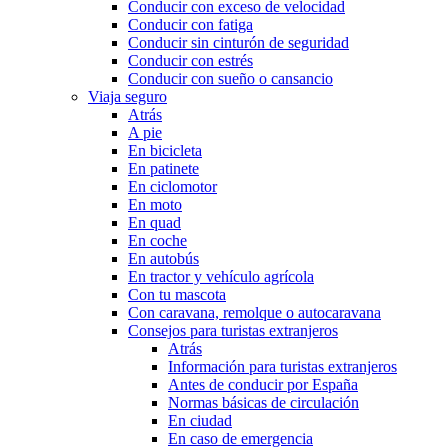
Conducir con exceso de velocidad
Conducir con fatiga
Conducir sin cinturón de seguridad
Conducir con estrés
Conducir con sueño o cansancio
Viaja seguro
Atrás
A pie
En bicicleta
En patinete
En ciclomotor
En moto
En quad
En coche
En autobús
En tractor y vehículo agrícola
Con tu mascota
Con caravana, remolque o autocaravana
Consejos para turistas extranjeros
Atrás
Información para turistas extranjeros
Antes de conducir por España
Normas básicas de circulación
En ciudad
En caso de emergencia