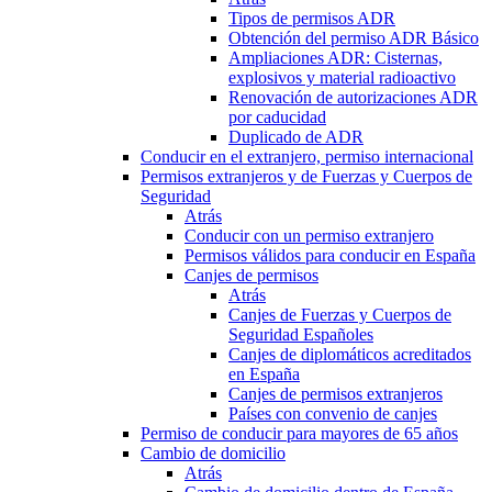
Tipos de permisos ADR
Obtención del permiso ADR Básico
Ampliaciones ADR: Cisternas,
explosivos y material radioactivo
Renovación de autorizaciones ADR
por caducidad
Duplicado de ADR
Conducir en el extranjero, permiso internacional
Permisos extranjeros y de Fuerzas y Cuerpos de
Seguridad
Atrás
Conducir con un permiso extranjero
Permisos válidos para conducir en España
Canjes de permisos
Atrás
Canjes de Fuerzas y Cuerpos de
Seguridad Españoles
Canjes de diplomáticos acreditados
en España
Canjes de permisos extranjeros
Países con convenio de canjes
Permiso de conducir para mayores de 65 años
Cambio de domicilio
Atrás