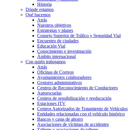
Historia
Dónde estamos
Qué hacemos
Atrás
Nuestros objetivos
Estrategias y planes
Consejo Superior de Tráfico y Seguridad Vial
Encuentro de ciudades
Educación Vial
Conocimiento e investigación
Ámbito internacional
Con quién trabajamos
Atrás
Oficinas de Correos
Ayuntamientos colaboradores
Gestores administrativos
Centros de Reconocimiento de Conductores
Autoescuelas
Centros de sensibilización y reeducación
Estaciones ITV
Centros Autorizados de Tratamiento de Vehículos
Entidades relacionadas con el vehículo histórico
Bancos y cajas de ahorro
Asociaciones de víctimas de accidentes
Talleres y asociaciones de talleres