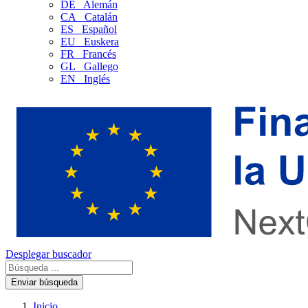
DE
Alemán
CA
Catalán
ES
Español
EU
Euskera
FR
Francés
GL
Gallego
EN
Inglés
Desplegar buscador
Enviar búsqueda
Inicio