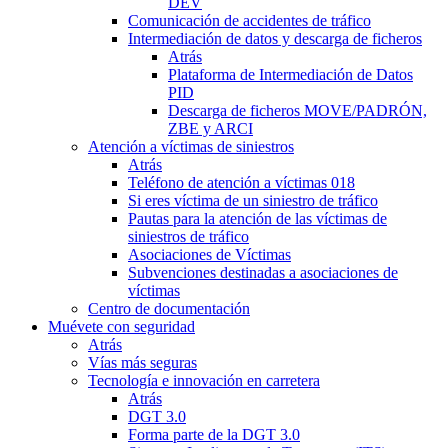
DEV
Comunicación de accidentes de tráfico
Intermediación de datos y descarga de ficheros
Atrás
Plataforma de Intermediación de Datos
PID
Descarga de ficheros MOVE/PADRÓN,
ZBE y ARCI
Atención a víctimas de siniestros
Atrás
Teléfono de atención a víctimas 018
Si eres víctima de un siniestro de tráfico
Pautas para la atención de las víctimas de
siniestros de tráfico
Asociaciones de Víctimas
Subvenciones destinadas a asociaciones de
víctimas
Centro de documentación
Muévete con seguridad
Atrás
Vías más seguras
Tecnología e innovación en carretera
Atrás
DGT 3.0
Forma parte de la DGT 3.0