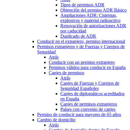
Tipos de permisos ADR
Obtención del permiso ADR Básico
Ampliaciones ADR: Cisternas,
explosivos y material radioactivo
Renovación de autorizaciones ADR
por caducidad
Duplicado de ADR
Conducir en el extranjero, permiso internacional
Permisos extranjeros y de Fuerzas y Cuerpos de
Seguridad
Atrás
Conducir con un permiso extranjero
Permisos válidos para conducir en España
Canjes de permisos
Atrás
Canjes de Fuerzas y Cuerpos de
Seguridad Españoles
Canjes de diplomáticos acreditados
en España
Canjes de permisos extranjeros
Países con convenio de canjes
Permiso de conducir para mayores de 65 años
Cambio de domicilio
Atrás