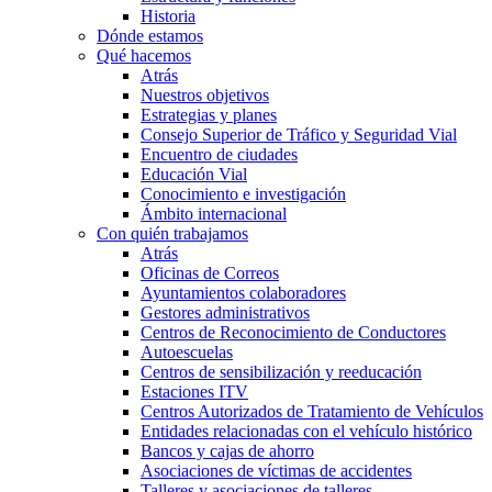
Historia
Dónde estamos
Qué hacemos
Atrás
Nuestros objetivos
Estrategias y planes
Consejo Superior de Tráfico y Seguridad Vial
Encuentro de ciudades
Educación Vial
Conocimiento e investigación
Ámbito internacional
Con quién trabajamos
Atrás
Oficinas de Correos
Ayuntamientos colaboradores
Gestores administrativos
Centros de Reconocimiento de Conductores
Autoescuelas
Centros de sensibilización y reeducación
Estaciones ITV
Centros Autorizados de Tratamiento de Vehículos
Entidades relacionadas con el vehículo histórico
Bancos y cajas de ahorro
Asociaciones de víctimas de accidentes
Talleres y asociaciones de talleres