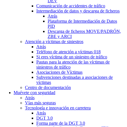
DEV
Comunicación de accidentes de tráfico
Intermediación de datos y descarga de ficheros
Atrás
Plataforma de Intermediación de Datos
PID
Descarga de ficheros MOVE/PADRÓN,
ZBE y ARCI
Atención a víctimas de siniestros
Atrás
Teléfono de atención a víctimas 018
Si eres víctima de un siniestro de tráfico
Pautas para la atención de las víctimas de
siniestros de tráfico
Asociaciones de Víctimas
Subvenciones destinadas a asociaciones de
víctimas
Centro de documentación
Muévete con seguridad
Atrás
Vías más seguras
Tecnología e innovación en carretera
Atrás
DGT 3.0
Forma parte de la DGT 3.0