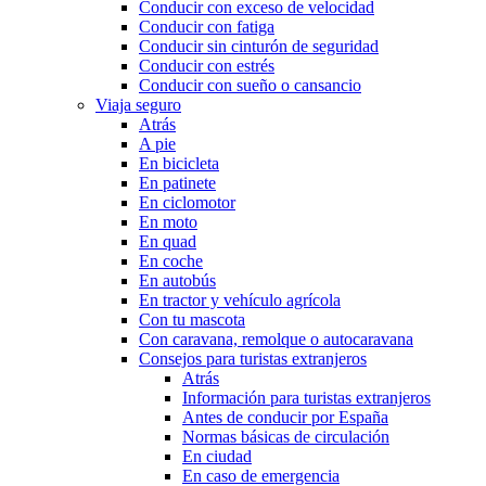
Conducir con exceso de velocidad
Conducir con fatiga
Conducir sin cinturón de seguridad
Conducir con estrés
Conducir con sueño o cansancio
Viaja seguro
Atrás
A pie
En bicicleta
En patinete
En ciclomotor
En moto
En quad
En coche
En autobús
En tractor y vehículo agrícola
Con tu mascota
Con caravana, remolque o autocaravana
Consejos para turistas extranjeros
Atrás
Información para turistas extranjeros
Antes de conducir por España
Normas básicas de circulación
En ciudad
En caso de emergencia