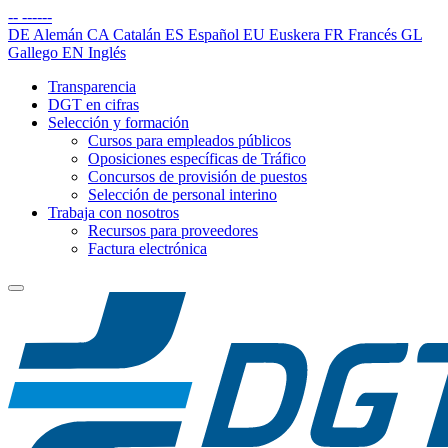
--
------
DE
Alemán
CA
Catalán
ES
Español
EU
Euskera
FR
Francés
GL
Gallego
EN
Inglés
Transparencia
DGT en cifras
Selección y formación
Cursos para empleados públicos
Oposiciones específicas de Tráfico
Concursos de provisión de puestos
Selección de personal interino
Trabaja con nosotros
Recursos para proveedores
Factura electrónica