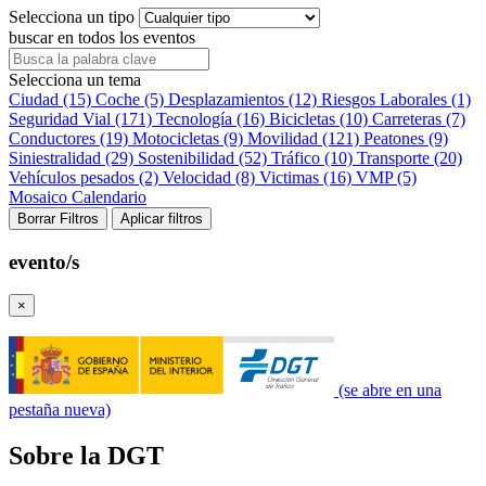
Selecciona un tipo
buscar en todos los eventos
Selecciona un tema
Ciudad (15)
Coche (5)
Desplazamientos (12)
Riesgos Laborales (1)
Seguridad Vial (171)
Tecnología (16)
Bicicletas (10)
Carreteras (7)
Conductores (19)
Motocicletas (9)
Movilidad (121)
Peatones (9)
Siniestralidad (29)
Sostenibilidad (52)
Tráfico (10)
Transporte (20)
Vehículos pesados (2)
Velocidad (8)
Victimas (16)
VMP (5)
Mosaico
Calendario
Borrar Filtros
Aplicar filtros
evento/s
×
(se abre en una
pestaña nueva)
Sobre la DGT