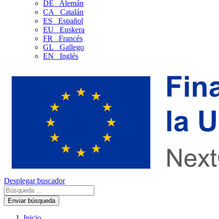
DE
Alemán
CA
Catalán
ES
Español
EU
Euskera
FR
Francés
GL
Gallego
EN
Inglés
Desplegar buscador
Enviar búsqueda
Inicio