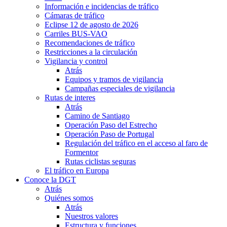
Información e incidencias de tráfico
Cámaras de tráfico
Eclipse 12 de agosto de 2026
Carriles BUS-VAO
Recomendaciones de tráfico
Restricciones a la circulación
Vigilancia y control
Atrás
Equipos y tramos de vigilancia
Campañas especiales de vigilancia
Rutas de interes
Atrás
Camino de Santiago
Operación Paso del Estrecho
Operación Paso de Portugal
Regulación del tráfico en el acceso al faro de
Formentor
Rutas ciclistas seguras
El tráfico en Europa
Conoce la DGT
Atrás
Quiénes somos
Atrás
Nuestros valores
Estructura y funciones