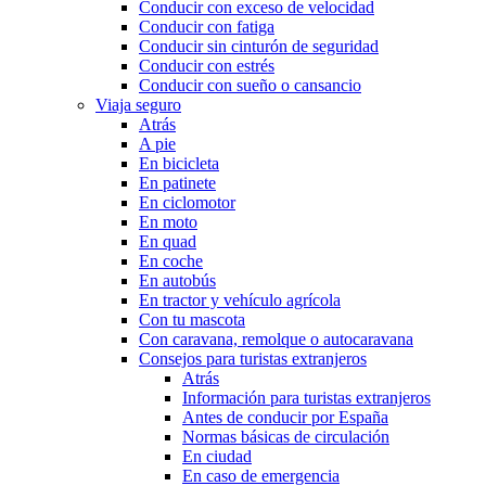
Conducir con exceso de velocidad
Conducir con fatiga
Conducir sin cinturón de seguridad
Conducir con estrés
Conducir con sueño o cansancio
Viaja seguro
Atrás
A pie
En bicicleta
En patinete
En ciclomotor
En moto
En quad
En coche
En autobús
En tractor y vehículo agrícola
Con tu mascota
Con caravana, remolque o autocaravana
Consejos para turistas extranjeros
Atrás
Información para turistas extranjeros
Antes de conducir por España
Normas básicas de circulación
En ciudad
En caso de emergencia