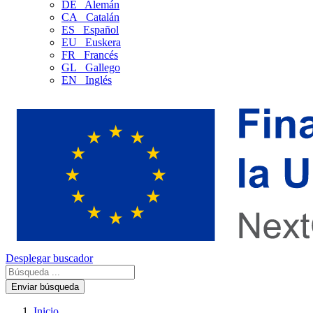
DE
Alemán
CA
Catalán
ES
Español
EU
Euskera
FR
Francés
GL
Gallego
EN
Inglés
Desplegar buscador
Enviar búsqueda
Inicio