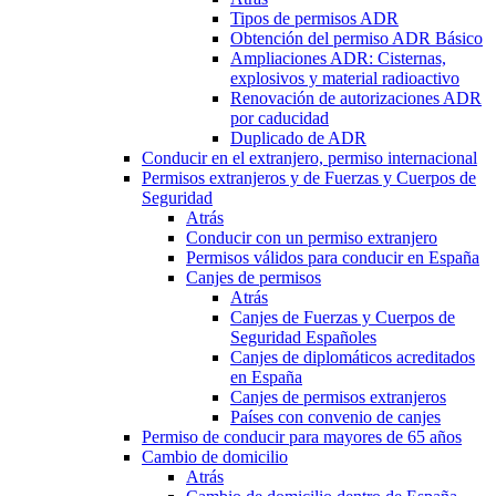
Tipos de permisos ADR
Obtención del permiso ADR Básico
Ampliaciones ADR: Cisternas,
explosivos y material radioactivo
Renovación de autorizaciones ADR
por caducidad
Duplicado de ADR
Conducir en el extranjero, permiso internacional
Permisos extranjeros y de Fuerzas y Cuerpos de
Seguridad
Atrás
Conducir con un permiso extranjero
Permisos válidos para conducir en España
Canjes de permisos
Atrás
Canjes de Fuerzas y Cuerpos de
Seguridad Españoles
Canjes de diplomáticos acreditados
en España
Canjes de permisos extranjeros
Países con convenio de canjes
Permiso de conducir para mayores de 65 años
Cambio de domicilio
Atrás