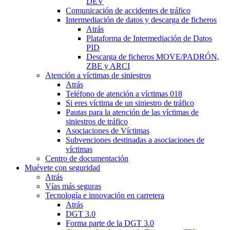
DEV
Comunicación de accidentes de tráfico
Intermediación de datos y descarga de ficheros
Atrás
Plataforma de Intermediación de Datos
PID
Descarga de ficheros MOVE/PADRÓN,
ZBE y ARCI
Atención a víctimas de siniestros
Atrás
Teléfono de atención a víctimas 018
Si eres víctima de un siniestro de tráfico
Pautas para la atención de las víctimas de
siniestros de tráfico
Asociaciones de Víctimas
Subvenciones destinadas a asociaciones de
víctimas
Centro de documentación
Muévete con seguridad
Atrás
Vías más seguras
Tecnología e innovación en carretera
Atrás
DGT 3.0
Forma parte de la DGT 3.0