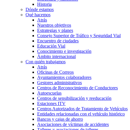
Historia
Dónde estamos
Qué hacemos
Atrás
Nuestros objetivos
Estrategias y planes
Consejo Superior de Tráfico y Seguridad Vial
Encuentro de ciudades
Educación Vial
Conocimiento e investigación
Ámbito internacional
Con quién trabajamos
Atrás
Oficinas de Correos
Ayuntamientos colaboradores
Gestores administrativos
Centros de Reconocimiento de Conductores
Autoescuelas
Centros de sensibilización y reeducación
Estaciones ITV
Centros Autorizados de Tratamiento de Vehículos
Entidades relacionadas con el vehículo histórico
Bancos y cajas de ahorro
Asociaciones de víctimas de accidentes
Talleres y asociaciones de talleres