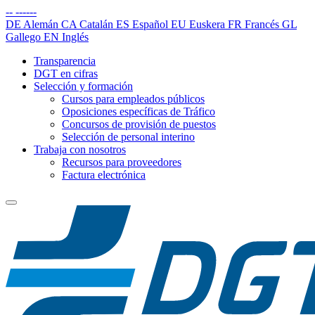
--
------
DE
Alemán
CA
Catalán
ES
Español
EU
Euskera
FR
Francés
GL
Gallego
EN
Inglés
Transparencia
DGT en cifras
Selección y formación
Cursos para empleados públicos
Oposiciones específicas de Tráfico
Concursos de provisión de puestos
Selección de personal interino
Trabaja con nosotros
Recursos para proveedores
Factura electrónica