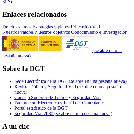
Sí
No
Enlaces relacionados
Dónde estamos
Estrategias y planes
Educación Vial
Nuestros valores
Nuestros objetivos
Conocimiento e Investigación
(se abre en una
pestaña nueva)
Sobre la DGT
Sede Electrónica de la DGT
(se abre en una pestaña nueva)
Revista Tráfico y Seguridad Vial
(se abre en una pestaña
nueva)
Consejo Superior de Tráfico y Seguridad Vial
Facturación Electrónica y Perfil del Contratante
Portal estadístico de la DGT
Seguridad Vial 2030
(se abre en una pestaña nueva)
A un clic